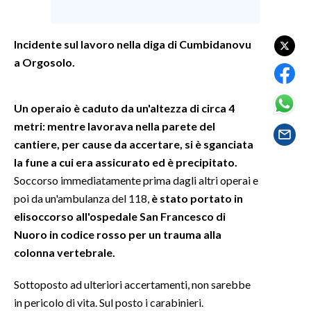
SPETTACOLI
Incidente sul lavoro nella diga di Cumbidanovu
a Orgosolo.
GOSSIP
SALUTE
Un operaio è caduto da un'altezza di circa 4
metri: mentre lavorava nella parete del
SARDEGNA TURISMO
cantiere, per cause da accertare, si è sganciata
la fune a cui era assicurato ed è precipitato.
SARDI NEL MONDO
Soccorso immediatamente prima dagli altri operai e
NOTIZIE
poi da un'ambulanza del 118,
è stato portato in
EVENTI
elisoccorso all'ospedale San Francesco di
Nuoro in codice rosso per un trauma alla
#CARAUNIONE
colonna vertebrale.
3 MINUTI CON
Sottoposto ad ulteriori accertamenti, non sarebbe
in pericolo di vita. Sul posto i carabinieri.
INSULARITÀ