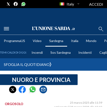
Italy
ACCEDI
METEO
ProgrammaUS
Video
Sardegna
Italia
Mondo
Po
COMUNI AL VOTO
Incendi
Sos Sardegna
Incidenti
Cagli
TEMI CALDI DI OGGI:
VIDEO
SFOGLIA IL QUOTIDIANO
FOTO
NUORO E PROVINCIA
CRONACA SARDEGNA
CAGLIARI
PROVINCIA DI CAGLIARI
SULCIS IGLESIENTE
25 marzo 2025 alle 11:59
ORGOSOLO
aggiornato il 25 marzo 2025 alle 12:12