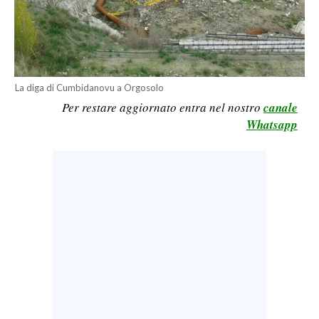
LAVORO
BANDI
SPORT IN SARDEGNA
La diga di Cumbidanovu a Orgosolo
Per restare aggiornato entra nel nostro
canale
SPORT
Whatsapp
RISULTATI E CLASSIFICHE
CALCIO
CALCIO REGIONALE
BASKET
VOLLEY
MOTORI
TENNIS
ALTRI SPORT
CULTURA