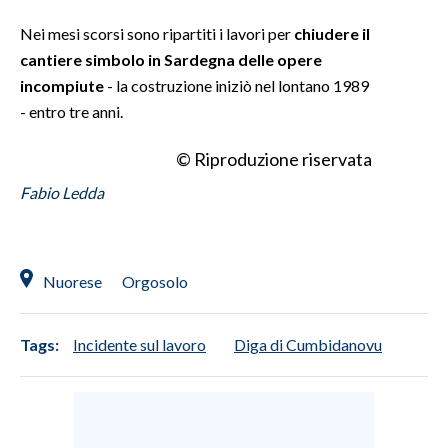
Nei mesi scorsi sono ripartiti i lavori per
chiudere il
INFO AZIENDE
cantiere simbolo in Sardegna delle opere
ABBONATI
incompiute
- la costruzione iniziò nel lontano 1989
ANNUNCI
- entro tre anni.
NECROLOGI
© Riproduzione riservata
PUBBLICITÀ
Fabio Ledda
SPIAGGE
STORE
Nuorese
Orgosolo
Tags:
Incidente sul lavoro
Diga di Cumbidanovu