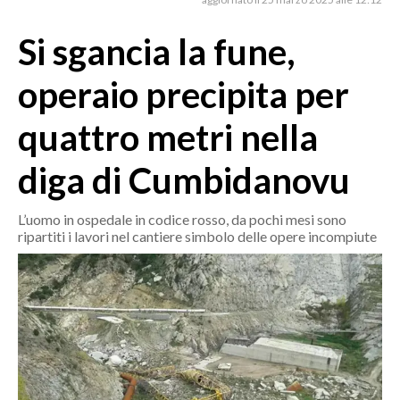
MEDIO CAMPIDANO
ORISTANO E PROVINCIA
Si sgancia la fune,
SASSARI E PROVINCIA
operaio precipita per
GALLURA
NUORO E PROVINCIA
quattro metri nella
OGLIASTRA
diga di Cumbidanovu
AGENDA
CRONACA
L’uomo in ospedale in codice rosso, da pochi mesi sono
ripartiti i lavori nel cantiere simbolo delle opere incompiute
ITALIA
MONDO
POLITICA
ECONOMIA
SERVIZI ALLE IMPRESE