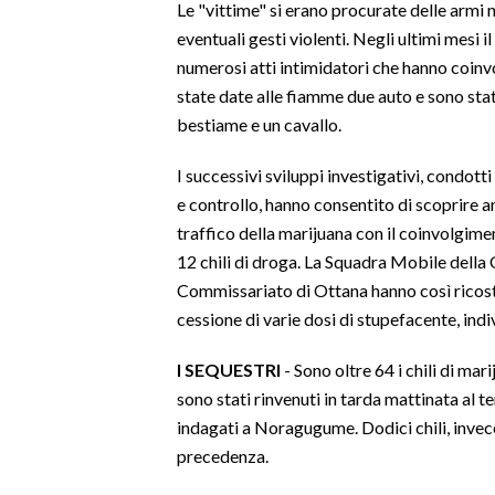
Le "vittime" si erano procurate delle armi 
eventuali gesti violenti. Negli ultimi mesi
SPETTACOLI
numerosi atti intimidatori che hanno coinvo
state date alle fiamme due auto e sono stati
GOSSIP
bestiame e un cavallo.
SALUTE
I successivi sviluppi investigativi, condott
e controllo, hanno consentito di scoprire an
SARDEGNA TURISMO
traffico della marijuana con il coinvolgimen
SARDI NEL MONDO
12 chili di droga. La Squadra Mobile della 
Commissariato di Ottana hanno così ricostru
NOTIZIE
cessione di varie dosi di stupefacente, ind
EVENTI
I SEQUESTRI
- Sono oltre 64 i chili di mar
#CARAUNIONE
sono stati rinvenuti in tarda mattinata al te
indagati a Noragugume. Dodici chili, invece,
3 MINUTI CON
precedenza.
INSULARITÀ