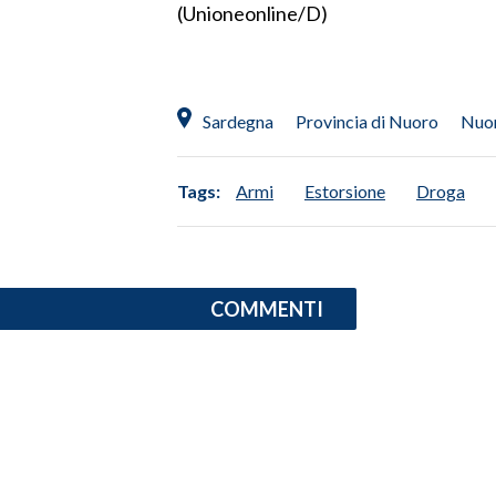
(Unioneonline/D)
INFO AZIENDE
ABBONATI
ANNUNCI
Sardegna
Provincia di Nuoro
Nuo
NECROLOGI
PUBBLICITÀ
Tags:
Armi
Estorsione
Droga
SPIAGGE
STORE
COMMENTI