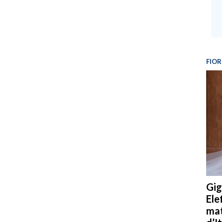
FIOR
Gig
Ele
mat