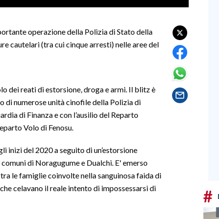
mportante operazione della Polizia di Stato della
 cautelari (tra cui cinque arresti) nelle aree del
o dei reati di estorsione, droga e armi. Il blitz è
 di numerose unità cinofile della Polizia di
uardia di Finanza e con l’ausilio del Reparto
eparto Volo di Fenosu.
gli inizi del 2020 a seguito di un’estorsione
i comuni di Noragugume e Dualchi. E' emerso
i tra le famiglie coinvolte nella sanguinosa faida di
e celavano il reale intento di impossessarsi di
#