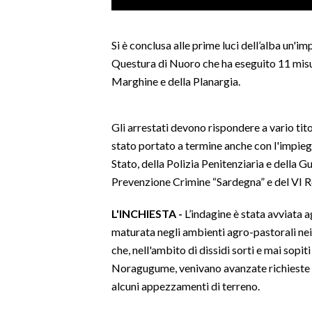
LAVORO
BANDI
Si è conclusa alle prime luci dell’alba un'i
Questura di Nuoro che ha eseguito 11 misure
SPORT IN SARDEGNA
Marghine e della Planargia.
SPORT
Gli arrestati devono rispondere a vario titol
RISULTATI E CLASSIFICHE
stato portato a termine anche con l'impiego
CALCIO
Stato, della Polizia Penitenziaria e della G
CALCIO REGIONALE
Prevenzione Crimine “Sardegna” e del VI R
BASKET
VOLLEY
L'INCHIESTA -
L’indagine è stata avviata a
maturata negli ambienti agro-pastorali ne
MOTORI
che, nell'ambito di dissidi sorti e mai sopit
TENNIS
Noragugume, venivano avanzate richieste ch
ALTRI SPORT
alcuni appezzamenti di terreno.
CULTURA