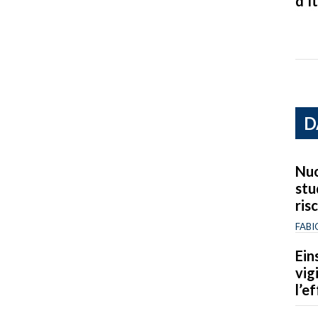
d’It
D
Nuo
stu
ris
FABI
Ein
vig
l’e