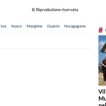
© Riproduzione riservata
rese
Nuoro
Marghine
Dualchi
Noragugume
#
Vi
Mu
ne