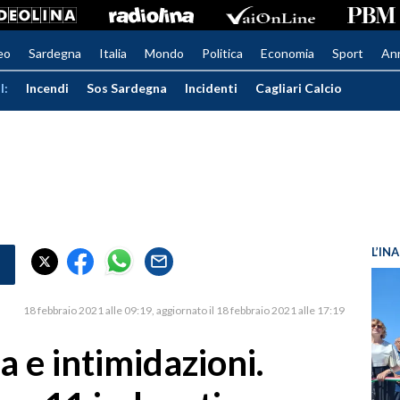
eo
Sardegna
Italia
Mondo
Politica
Economia
Sport
An
I:
Incendi
Sos Sardegna
Incidenti
Cagliari Calcio
L’IN
18 febbraio 2021 alle 09:19
aggiornato il 18 febbraio 2021 alle 17:19
a e intimidazioni.