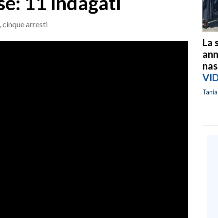
e: 11 indagati
 cinque arresti
La 
ann
nas
VI
Tani