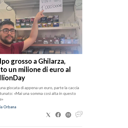
lpo grosso a Ghilarza,
to un milione di euro al
llionDay
na giocata di appena un euro, parte la caccia
rtunato: «Mai una somma così alta in questo
e»
ia Orbana