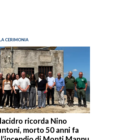
LA CERIMONIA
llacidro ricorda Nino
ntoni, morto 50 anni fa
ll’incendio di Monti Mannu