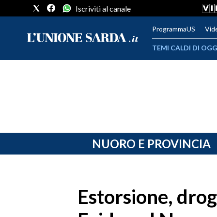
Iscriviti al canale
ProgrammaUS
Vid
TEMI CALDI DI OGG
METEO
COMUNI AL VOTO
VIDEO
FOTO
NUORO E PROVINCIA
CRONACA SARDEGNA
CAGLIARI
Estorsione, drog
PROVINCIA DI CAGLIARI
SULCIS IGLESIENTE