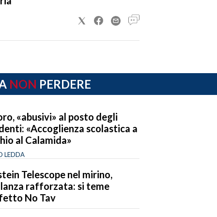
ria
A
NON
PERDERE
ro, «abusivi» al posto degli
denti: «Accoglienza scolastica a
chio al Calamida»
O LEDDA
stein Telescope nel mirino,
ilanza rafforzata: si teme
ffetto No Tav