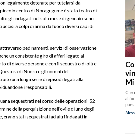
non legalmente detenute per tutelarsi da
 il piccolo centro di Noragugume è stato teatro di
lto gli indagati: nel solo mese di gennaio sono
 uccisi a colpi di arma da fuoco diversi capi di
i attraverso pedinamenti, servizi di osservazione
che un consistente giro di affari legato al
Co
to di diverse persone e con il sequestro di oltre
Questura di Nuoro e gli uomini del
vin
ito una lunga serie di episodi legati alla
Mi
ividuandone i responsabili.
Con u
al fo
ijuana sequestrati nel corso delle operazioni: 52
paes
rmine della perquisizione nell'ovile di uno degli
Aless
 erano stati sequestrati ad altri indagati in