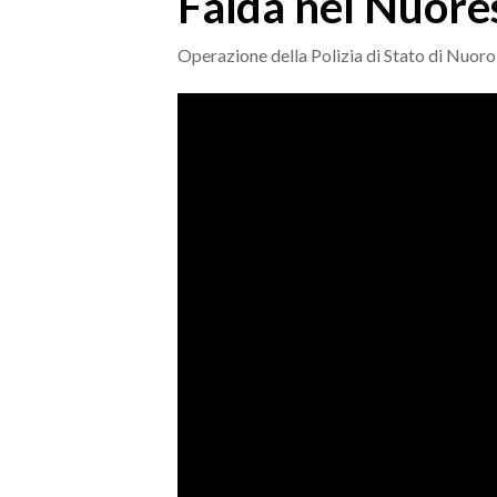
Faida nel Nuores
MEDIO CAMPIDANO
ORISTANO E PROVINCIA
Operazione della Polizia di Stato di Nuoro,
SASSARI E PROVINCIA
GALLURA
NUORO E PROVINCIA
OGLIASTRA
AGENDA
CRONACA
ITALIA
MONDO
POLITICA
ECONOMIA
SERVIZI ALLE IMPRESE