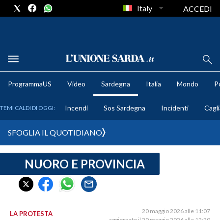
Italy
ACCEDI
METEO
ProgrammaUS
Video
Sardegna
Italia
Mondo
Po
COMUNI AL VOTO
Incendi
Sos Sardegna
Incidenti
Cagli
TEMI CALDI DI OGGI:
VIDEO
SFOGLIA IL QUOTIDIANO
FOTO
NUORO E PROVINCIA
CRONACA SARDEGNA
CAGLIARI
PROVINCIA DI CAGLIARI
SULCIS IGLESIENTE
20 maggio 2026 alle 11:07
LA PROTESTA
aggiornato il 20 maggio 2026 alle 12:20