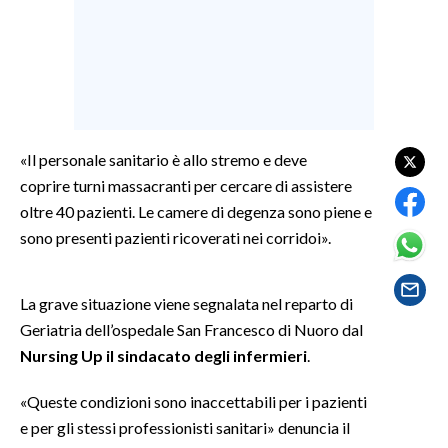
SPETTACOLI
GOSSIP
SALUTE
«Il personale sanitario è allo stremo e deve
coprire turni massacranti per cercare di assistere
SARDEGNA TURISMO
oltre 40 pazienti. Le camere di degenza sono piene e
SARDI NEL MONDO
sono presenti pazienti ricoverati nei corridoi».
NOTIZIE
EVENTI
La grave situazione viene segnalata nel reparto di
Geriatria dell’ospedale San Francesco di Nuoro dal
#CARAUNIONE
Nursing Up il sindacato degli infermieri
.
3 MINUTI CON
«Queste condizioni sono inaccettabili per i pazienti
e per gli stessi professionisti sanitari» denuncia il
INSULARITÀ