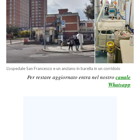
LAVORO
BANDI
SPORT IN SARDEGNA
SPORT
RISULTATI E CLASSIFICHE
CALCIO
L'ospedale San Francesco e un anziano in barella in un corridoio
Per restare aggiornato entra nel nostro
canale
CALCIO REGIONALE
Whatsapp
BASKET
VOLLEY
MOTORI
TENNIS
ALTRI SPORT
CULTURA