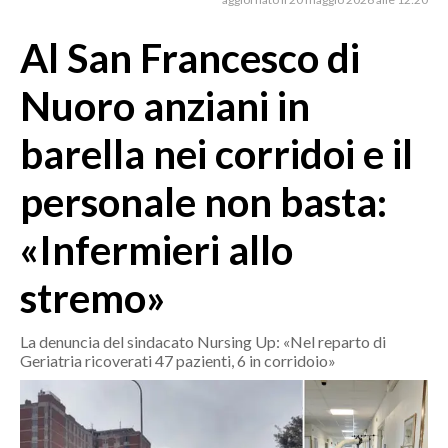
MEDIO CAMPIDANO
ORISTANO E PROVINCIA
Al San Francesco di
SASSARI E PROVINCIA
Nuoro anziani in
GALLURA
NUORO E PROVINCIA
barella nei corridoi e il
OGLIASTRA
personale non basta:
AGENDA
«Infermieri allo
CRONACA
ITALIA
stremo»
MONDO
La denuncia del sindacato Nursing Up: «Nel reparto di
POLITICA
Geriatria ricoverati 47 pazienti, 6 in corridoio»
ECONOMIA
SERVIZI ALLE IMPRESE