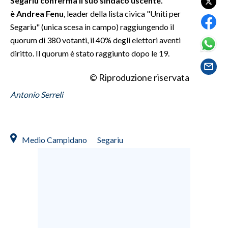
Segariu conferma il suo sindaco uscente.
è
Andrea Fenu
, leader della lista civica "Uniti per
SPETTACOLI
Segariu" (unica scesa in campo) raggiungendo il
quorum di 380 votanti, il 40% degli elettori aventi
GOSSIP
diritto. Il quorum è stato raggiunto dopo le 19.
SALUTE
© Riproduzione riservata
Antonio Serreli
SARDEGNA TURISMO
SARDI NEL MONDO
NOTIZIE
Medio Campidano
Segariu
EVENTI
#CARAUNIONE
3 MINUTI CON
INSULARITÀ