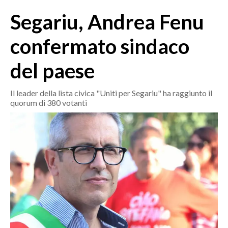
MEDIO CAMPIDANO
Segariu, Andrea Fenu
ORISTANO E PROVINCIA
SASSARI E PROVINCIA
confermato sindaco
GALLURA
del paese
NUORO E PROVINCIA
OGLIASTRA
Il leader della lista civica "Uniti per Segariu" ha raggiunto il
AGENDA
quorum di 380 votanti
CRONACA
ITALIA
MONDO
POLITICA
ECONOMIA
SERVIZI ALLE IMPRESE