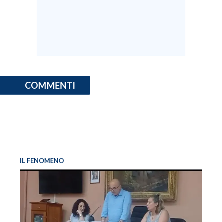
INFO AZIENDE
ABBONATI
ANNUNCI
NECROLOGI
PUBBLICITÀ
COMMENTI
SPIAGGE
STORE
IL FENOMENO