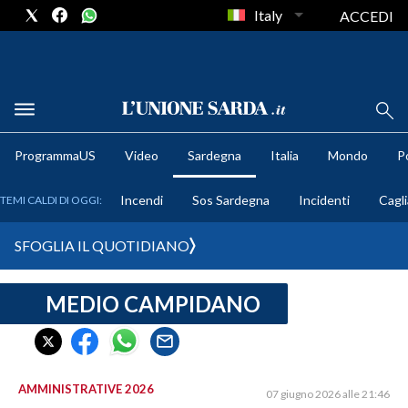
Italy
ACCEDI
METEO
ProgrammaUS
Video
Sardegna
Italia
Mondo
Po
COMUNI AL VOTO
Incendi
Sos Sardegna
Incidenti
Cagli
TEMI CALDI DI OGGI:
VIDEO
SFOGLIA IL QUOTIDIANO
FOTO
MEDIO CAMPIDANO
CRONACA SARDEGNA
CAGLIARI
PROVINCIA DI CAGLIARI
SULCIS IGLESIENTE
AMMINISTRATIVE 2026
07 giugno 2026 alle 21:46