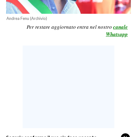
LAVORO
BANDI
Andrea Fenu (Archivio)
Per restare aggiornato entra nel nostro
canale
SPORT IN SARDEGNA
Whatsapp
SPORT
RISULTATI E CLASSIFICHE
CALCIO
CALCIO REGIONALE
BASKET
VOLLEY
MOTORI
TENNIS
ALTRI SPORT
CULTURA