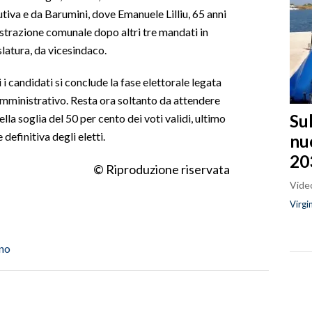
utiva e da Barumini, dove Emanuele Lilliu, 65 anni
strazione comunale dopo altri tre mandati in
slatura, da vicesindaco.
i candidati si conclude la fase elettorale legata
 amministrativo. Resta ora soltanto da attendere
Sul
lla soglia del 50 per cento dei voti validi, ultimo
efinitiva degli eletti.
nu
20
© Riproduzione riservata
Video
Virgi
no