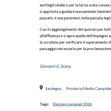
anch'egli sindaco per la terza volta consec
SPETTACOLI
si appresta a guidare nuovamente l’ammini
passato, e una parentesi, nella passata legi
GOSSIP
Con il raggiungimento del quorum per tutti 
SALUTE
all’affluenza e si apre quella dell’impegno
lo scrutinio per verificare il superamento de
SARDEGNA TURISMO
passaggio necessario per la proclamazione d
SARDI NEL MONDO
Giovanni G. Scanu
NOTIZIE
EVENTI
#CARAUNIONE
Sardegna
Provincia Medio Campida
3 MINUTI CON
Tags:
Elezioni comunali 2026
INSULARITÀ