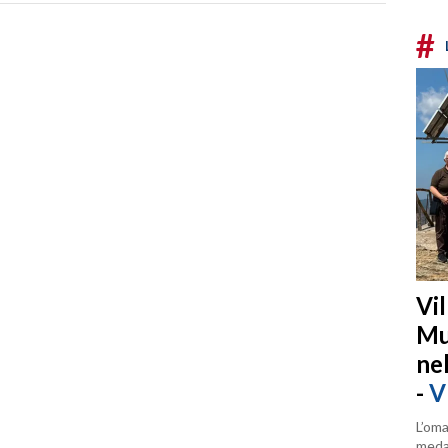
#
Vi
Mu
ne
-
V
L’oma
medag