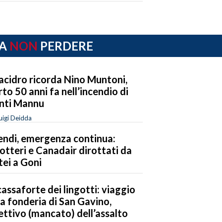
A
NON
PERDERE
lacidro ricorda Nino Muntoni,
to 50 anni fa nell’incendio di
nti Mannu
uigi Deidda
endi, emergenza continua:
cotteri e Canadair dirottati da
tei a Goni
cassaforte dei lingotti: viaggio
la fonderia di San Gavino,
ettivo (mancato) dell’assalto