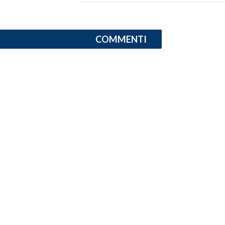
INFO AZIENDE
ABBONATI
COMMENTI
ANNUNCI
NECROLOGI
PUBBLICITÀ
SPIAGGE
STORE