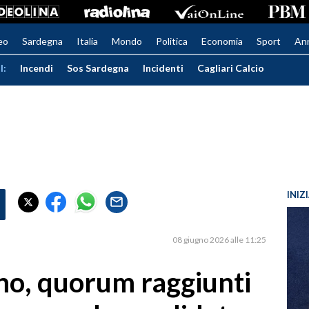
eo
Sardegna
Italia
Mondo
Politica
Economia
Sport
An
I:
Incendi
Sos Sardegna
Incidenti
Cagliari Calcio
INIZ
08 giugno 2026 alle 11:25
o, quorum raggiunti