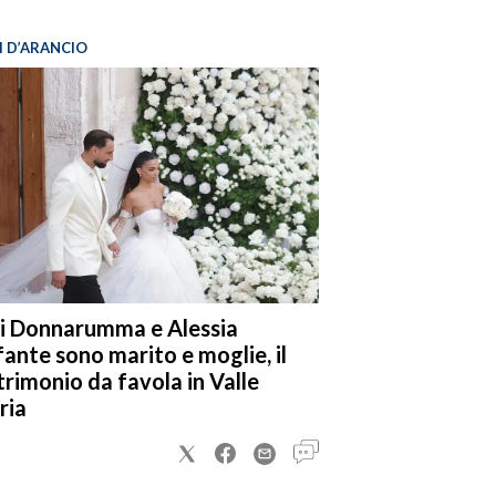
I D’ARANCIO
i Donnarumma e Alessia
fante sono marito e moglie, il
rimonio da favola in Valle
ria