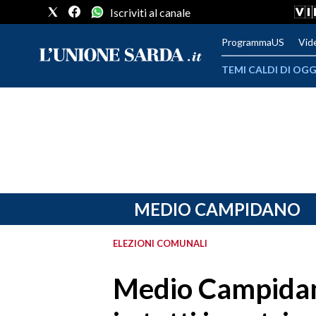
Iscriviti al canale
ProgrammaUS
Vid
TEMI CALDI DI OGG
METEO
COMUNI AL VOTO
VIDEO
FOTO
MEDIO CAMPIDANO
CRONACA SARDEGNA
ELEZIONI COMUNALI
CAGLIARI
Medio Campidan
PROVINCIA DI CAGLIARI
SULCIS IGLESIENTE