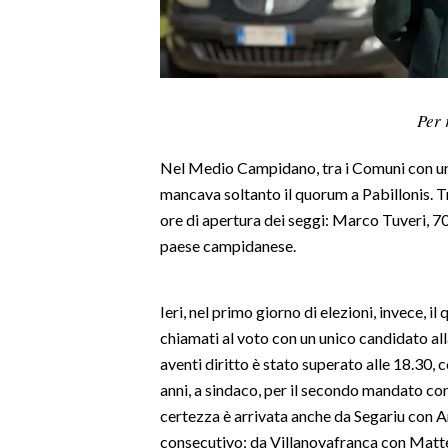
LAVORO
BANDI
SPORT IN SARDEGNA
Per 
SPORT
Nel Medio Campidano, tra i Comuni con una 
RISULTATI E CLASSIFICHE
mancava soltanto il quorum a Pabillonis. 
CALCIO
ore di apertura dei seggi: Marco Tuveri, 70
paese campidanese.
CALCIO REGIONALE
BASKET
VOLLEY
Ieri, nel primo giorno di elezioni, invece, i
MOTORI
chiamati al voto con un unico candidato alla
aventi diritto è stato superato alle 18.30
TENNIS
anni, a sindaco, per il secondo mandato con
ALTRI SPORT
certezza è arrivata anche da Segariu con A
consecutivo; da Villanovafranca con Matt
CULTURA