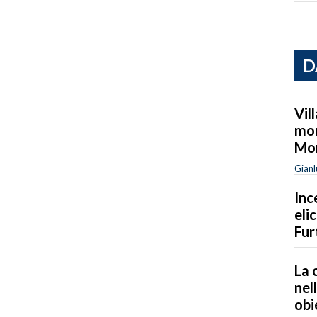
D
Vil
mor
Mo
Gianl
Inc
eli
Fur
La 
nel
obi