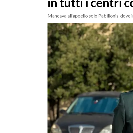
in tutti i centri
MEDIO CAMPIDANO
ORISTANO E PROVINCIA
Mancava all’appello solo Pabillonis, dove 
SASSARI E PROVINCIA
GALLURA
NUORO E PROVINCIA
OGLIASTRA
AGENDA
CRONACA
ITALIA
MONDO
POLITICA
ECONOMIA
SERVIZI ALLE IMPRESE