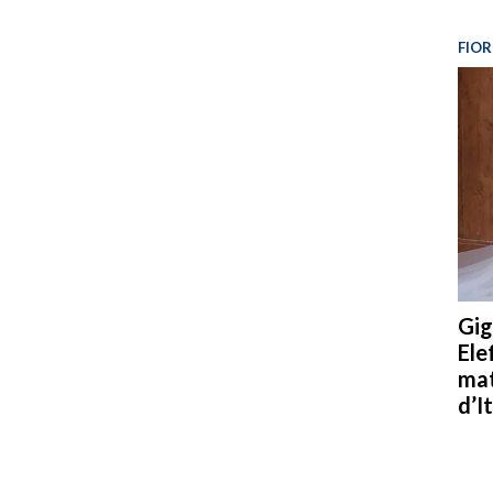
FIOR
Gig
Ele
mat
d’It