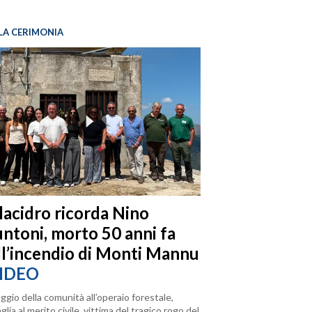
LA CERIMONIA
llacidro ricorda Nino
ntoni, morto 50 anni fa
ll’incendio di Monti Mannu
IDEO
ggio della comunità all’operaio forestale,
lia al merito civile, vittima del tragico rogo del