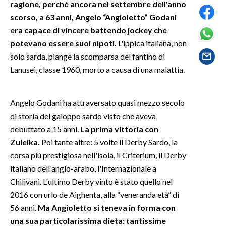
ragione, perché ancora nel settembre dell'anno
scorso, a 63 anni, Angelo “Angioletto” Godani
SPETTACOLI
era capace di vincere battendo jockey che
potevano essere suoi nipoti.
L'ippica italiana, non
GOSSIP
solo sarda, piange la scomparsa del fantino di
Lanusei, classe 1960, morto a causa di una malattia.
SALUTE
SARDEGNA TURISMO
Angelo Godani ha attraversato quasi mezzo secolo
di storia del galoppo sardo visto che aveva
SARDI NEL MONDO
debuttato a 15 anni.
La prima vittoria con
NOTIZIE
Zuleika.
Poi tante altre: 5 volte il Derby Sardo, la
EVENTI
corsa più prestigiosa nell'isola, il Criterium, il Derby
italiano dell'anglo-arabo, l'Internazionale a
#CARAUNIONE
Chilivani. L'ultimo Derby vinto è stato quello nel
2016 con urlo de Aighenta, alla “veneranda età” di
3 MINUTI CON
56 anni.
Ma Angioletto si teneva in forma con
una sua particolarissima dieta: tantissime
INSULARITÀ