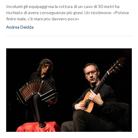
Incolumi gli equipaggi ma la rottura di un cavo di 30 metri ha
rischiato di avere conseguenze più gravi. Un testimone: «Poteva
finire male, c’è mancato davvero poco»
Andrea Deidda