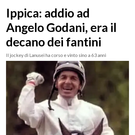
MEDIO CAMPIDANO
Ippica: addio ad
ORISTANO E PROVINCIA
SASSARI E PROVINCIA
Angelo Godani, era il
GALLURA
decano dei fantini
NUORO E PROVINCIA
OGLIASTRA
Il jockey di Lanusei ha corso e vinto sino a 63 anni
AGENDA
CRONACA
ITALIA
MONDO
POLITICA
ECONOMIA
SERVIZI ALLE IMPRESE