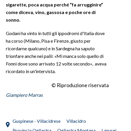
sigarette, poca acqua perché “fa arrugginire”
come diceva, vino, gassosa e poche ore di
INFO AZIENDE
sonno.
ABBONATI
ANNUNCI
Godani ha vinto in tutti gli ippodromi d'Italia dove
NECROLOGI
ha corso (Milano, Pisa e Firenze, giusto per
ricordarne qualcuno) e in Sardegna ha saputo
PUBBLICITÀ
trionfare anche nei palii: «Mi manca solo quello di
SPIAGGE
Fonni dove sono arrivato 12 volte secondo», aveva
STORE
ricordato in un'intervista.
© Riproduzione riservata
Giampiero Marras
Guspinese - Villacidrese
Villacidro
Provincia Ogliastra
Ogliastra Montana
Lanusei