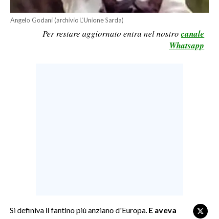
LAVORO
Angelo Godani (archivio L'Unione Sarda)
BANDI
Per restare aggiornato entra nel nostro
canale
Whatsapp
SPORT IN SARDEGNA
SPORT
RISULTATI E CLASSIFICHE
CALCIO
CALCIO REGIONALE
BASKET
VOLLEY
MOTORI
TENNIS
ALTRI SPORT
Si definiva il fantino più anziano d'Europa.
E aveva
CULTURA