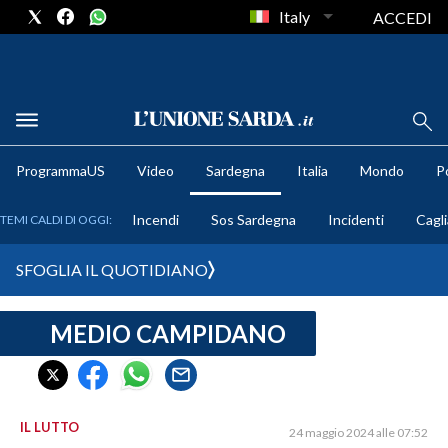
Italy
ACCEDI
METEO
ProgrammaUS
Video
Sardegna
Italia
Mondo
Po
COMUNI AL VOTO
Incendi
Sos Sardegna
Incidenti
Cagli
TEMI CALDI DI OGGI:
VIDEO
SFOGLIA IL QUOTIDIANO
FOTO
MEDIO CAMPIDANO
CRONACA SARDEGNA
CAGLIARI
PROVINCIA DI CAGLIARI
SULCIS IGLESIENTE
IL LUTTO
24 maggio 2024 alle 07:52