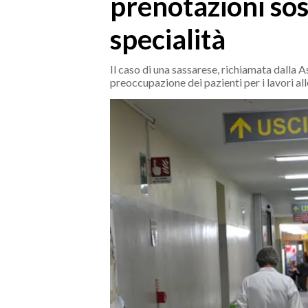
prenotazioni so
MEDIO CAMPIDANO
ORISTANO E PROVINCIA
specialità
SASSARI E PROVINCIA
GALLURA
Il caso di una sassarese, richiamata dalla A
preoccupazione dei pazienti per i lavori al
NUORO E PROVINCIA
OGLIASTRA
AGENDA
CRONACA
ITALIA
MONDO
POLITICA
ECONOMIA
SERVIZI ALLE IMPRESE