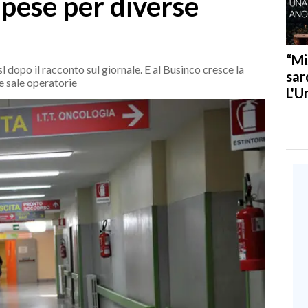
spese per diverse
“Mi
sl dopo il racconto sul giornale. E al Businco cresce la
sar
le sale operatorie
L'U