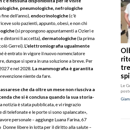
 c'è nessuna disponibilità per le visite
ologiche, pneumologiche, nefrologiche
fine dell'anno),
endocrinologiche
(c'è
ceve solo pazienti, appunto, obesi, e non chi
logiche
(si propongono appuntamenti a Ozieri e
 dintorni li accetta),
dermatologiche
(la prima
olò Gerrei).
L'elettromiografia ugualmente
Olb
hé è entrato in vigore il nuovo nomenclatore
ri
e, dunque si spera in una soluzione a breve. Per
tr
 2027 e nel 2028.
La mammografia è garantita
sp
 prevenzione niente da fare.
Le Gu
sassarese che da oltre un mese non riusciva a
posto
enda che si è conclusa quando la sua storia-
Giam
a notizia è stata pubblicata, e vi ringrazio
 di telefonate e le porte si sono spalancate»,
 favore personale – aggiunge Luana Farina, 67
onne libere in lotta per il diritto alla salute –