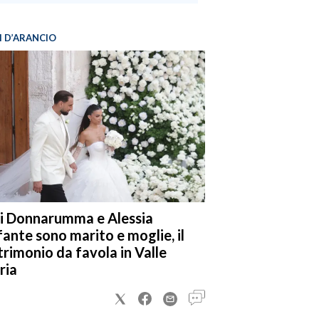
I D’ARANCIO
i Donnarumma e Alessia
fante sono marito e moglie, il
rimonio da favola in Valle
ria