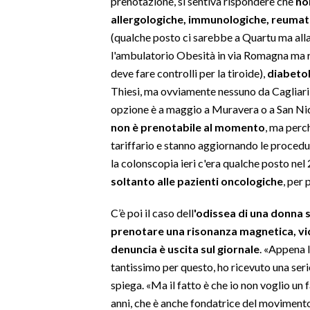
prenotazione, si sentiva rispondere che
non
allergologiche, immunologiche, reumat
SPETTACOLI
(qualche posto ci sarebbe a Quartu ma alla 
l'ambulatorio Obesità in via Romagna ma ri
GOSSIP
deve fare controlli per la tiroide),
diabeto
Thiesi, ma ovviamente nessuno da Cagliari e
SALUTE
opzione è a maggio a Muravera o a San Nic
non è prenotabile al momento
, ma perc
SARDEGNA TURISMO
tariffario e stanno aggiornando le procedur
la colonscopia ieri c'era qualche posto nel
SARDI NEL MONDO
soltanto alle pazienti oncologiche
, per
NOTIZIE
EVENTI
C’è poi il caso dell
'odissea di una donna 
prenotare una risonanza magnetica, vic
#CARAUNIONE
denuncia è uscita sul giornale
. «Appena l
tantissimo per questo, ho ricevuto una serie
3 MINUTI CON
spiega. «Ma il fatto è che io non voglio un
anni, che è anche fondatrice del movimento D
INSULARITÀ