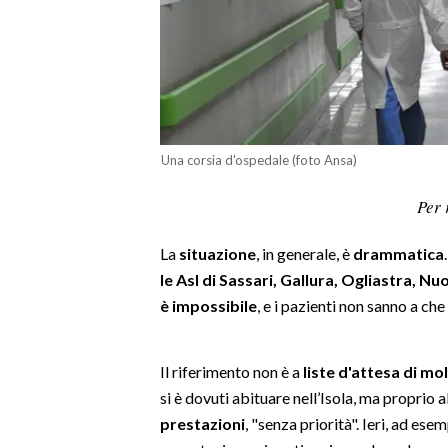
LAVORO
BANDI
SPORT IN SARDEGNA
SPORT
Una corsia d'ospedale (foto Ansa)
RISULTATI E CLASSIFICHE
Per 
CALCIO
CALCIO REGIONALE
La
situazione
, in generale, è
drammatica
BASKET
le Asl di Sassari, Gallura, Ogliastra, Nu
è impossibile
, e i pazienti non sanno a che
VOLLEY
MOTORI
TENNIS
Il riferimento non è a
liste d'attesa di mo
ALTRI SPORT
si è dovuti abituare nell’Isola, ma proprio a
prestazioni
, "senza priorità". Ieri, ad es
CULTURA