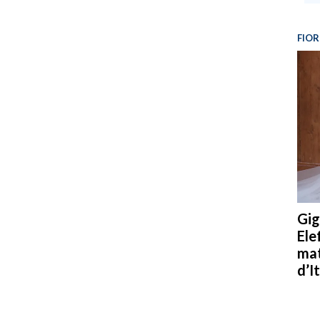
FIOR
Gig
Ele
mat
d’It