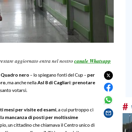
restare aggiornato entra nel nostro
canale Whatsapp
.
Quadro nero
– lo spiegano fonti del Cup –
per
oro
, ma anche nella
Asl 8 di Cagliari
:
prenotare
 santo votarsi.
#
lti mesi per visite ed esami
, a cui purtroppo ci
lla
mancanza di posti per moltissime
empio, un cittadino che chiamava il Centro unico di