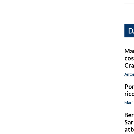
D
Mar
cos
Cra
Anton
Por
ric
Maria
Ber
Sar
att