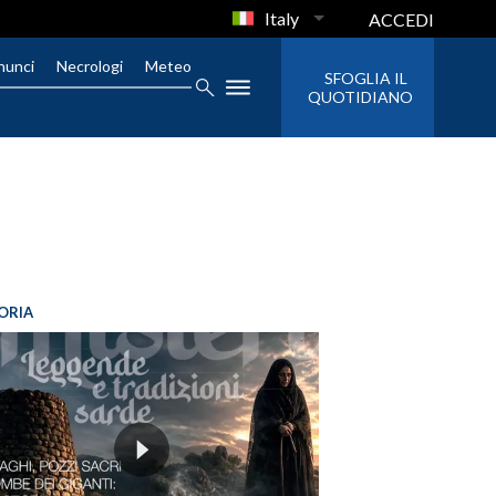
Italy
ACCEDI
nunci
Necrologi
Meteo
SFOGLIA IL
QUOTIDIANO
ORIA