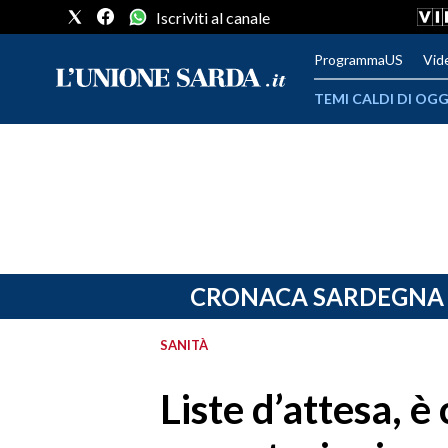
Iscriviti al canale
ProgrammaUS
Vid
TEMI CALDI DI OGG
METEO
COMUNI AL VOTO
VIDEO
FOTO
CRONACA SARDEGNA
CRONACA SARDEGNA
SANITÀ
CAGLIARI
Liste d’attesa, è
PROVINCIA DI CAGLIARI
SULCIS IGLESIENTE