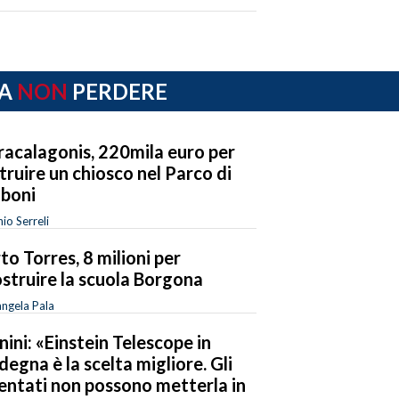
A
NON
PERDERE
acalagonis, 220mila euro per
truire un chiosco nel Parco di
boni
io Serreli
to Torres, 8 milioni per
ostruire la scuola Borgona
ngela Pala
nini: «Einstein Telescope in
degna è la scelta migliore. Gli
entati non possono metterla in