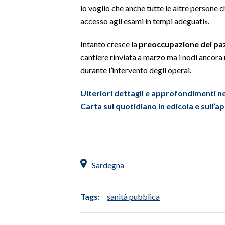
io voglio che anche tutte le altre persone 
accesso agli esami in tempi adeguati».
INFO AZIENDE
ABBONATI
Intanto cresce la
preoccupazione dei pazi
ANNUNCI
cantiere rinviata a marzo ma i nodi ancora n
NECROLOGI
durante l’intervento degli operai.
PUBBLICITÀ
Ulteriori dettagli e approfondimenti ne
SPIAGGE
Carta sul quotidiano in edicola e sull’a
STORE
Sardegna
Tags:
sanità pubblica