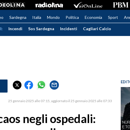
eo
Sardegna
Italia
Mondo
Politica
Economia
Sport
An
I:
Incendi
Sos Sardegna
Incidenti
Cagliari Calcio
EDIT
25 gennaio 2025 alle 07:15
aggiornato il 25 gennaio 2025 alle 07:33
 caos negli ospedali: