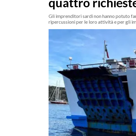
quattro richiest
MEDIO CAMPIDANO
ORISTANO E PROVINCIA
Gli imprenditori sardi non hanno potuto far
SASSARI E PROVINCIA
ripercussioni per le loro attività e per gli 
GALLURA
NUORO E PROVINCIA
OGLIASTRA
AGENDA
CRONACA
ITALIA
MONDO
POLITICA
ECONOMIA
SERVIZI ALLE IMPRESE