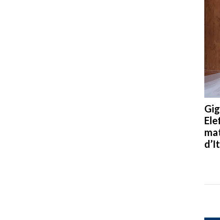
Gig
Ele
mat
d’It