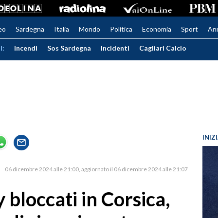
eo
Sardegna
Italia
Mondo
Politica
Economia
Sport
An
I:
Incendi
Sos Sardegna
Incidenti
Cagliari Calcio
INIZ
06 dicembre 2024 alle 21:00
aggiornato il 06 dicembre 2024 alle 21:07
bloccati in Corsica,