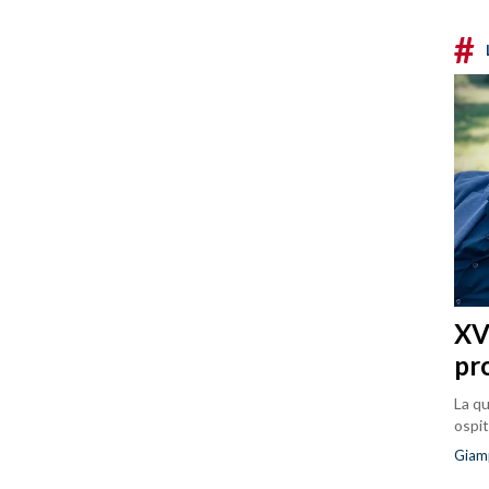
#
XVI
pr
La qu
ospit
Giam