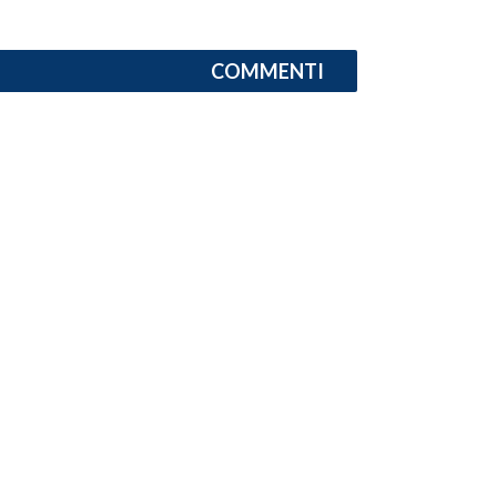
INFO AZIENDE
COMMENTI
ABBONATI
ANNUNCI
NECROLOGI
PUBBLICITÀ
SPIAGGE
STORE