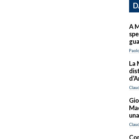
D
A M
spe
gua
Paolo
La 
dis
d’A
Clau
Gio
Mad
una
Clau
Com