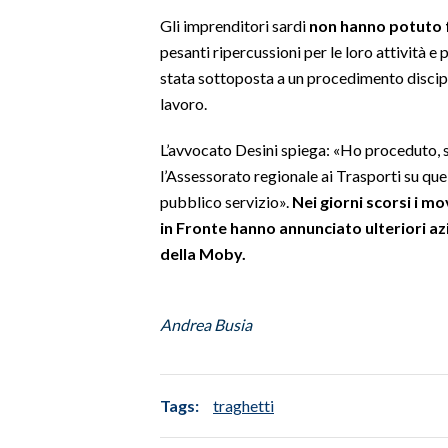
Gli imprenditori sardi
non hanno potuto f
SPETTACOLI
pesanti ripercussioni per le loro attività e
stata sottoposta a un procedimento discipl
GOSSIP
lavoro.
SALUTE
L’avvocato Desini spiega: «Ho proceduto, s
l’Assessorato regionale ai Trasporti su que
SARDEGNA TURISMO
pubblico servizio».
Nei giorni scorsi i mo
in Fronte hanno annunciato ulteriori azi
SARDI NEL MONDO
della Moby.
NOTIZIE
EVENTI
Andrea Busia
#CARAUNIONE
3 MINUTI CON
Tags:
traghetti
INSULARITÀ