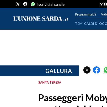
Iscriviti al canale
ProgrammaUS
Vid
TEMI CALDI DI OGG
METEO
COMUNI AL VOTO
VIDEO
FOTO
GALLURA
CRONACA SARDEGNA
SANTA TERESA
CAGLIARI
Passeggeri Moby 
PROVINCIA DI CAGLIARI
SULCIS IGLESIENTE