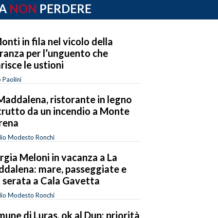
A
NON
PERDERE
onti in fila nel vicolo della
ranza per l’unguento che
risce le ustioni
 Paolini
Maddalena, ristorante in legno
trutto da un incendio a Monte
rena
dio Modesto Ronchi
rgia Meloni in vacanza a La
dalena: mare, passeggiate e
 serata a Cala Gavetta
dio Modesto Ronchi
une di Luras, ok al Dup: priorità