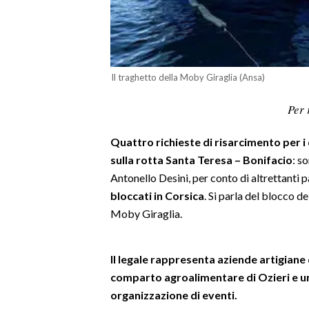
LAVORO
BANDI
SPORT IN SARDEGNA
Il traghetto della Moby Giraglia (Ansa)
SPORT
Per 
RISULTATI E CLASSIFICHE
Quattro richieste di risarcimento per i 
CALCIO
sulla rotta Santa Teresa – Bonifacio
: s
CALCIO REGIONALE
Antonello Desini, per conto di altrettanti 
BASKET
bloccati in Corsica
. Si parla del blocco 
VOLLEY
Moby Giraglia.
MOTORI
TENNIS
Il legale rappresenta aziende artigiane
ALTRI SPORT
comparto agroalimentare di Ozieri e una
organizzazione di eventi.
CULTURA