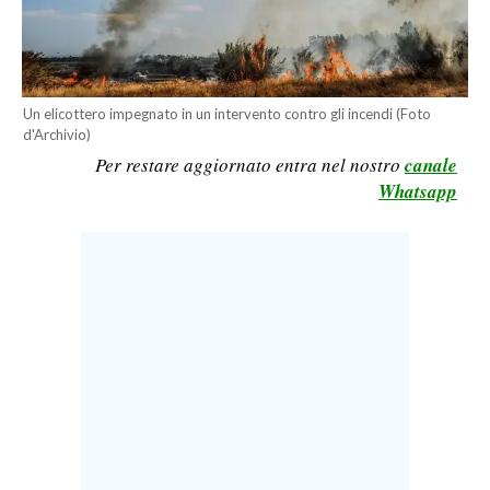
LAVORO
BANDI
Un elicottero impegnato in un intervento contro gli incendi (Foto
SPORT IN SARDEGNA
d'Archivio)
Per restare aggiornato entra nel nostro
canale
SPORT
Whatsapp
RISULTATI E CLASSIFICHE
CALCIO
CALCIO REGIONALE
BASKET
VOLLEY
MOTORI
TENNIS
ALTRI SPORT
CULTURA