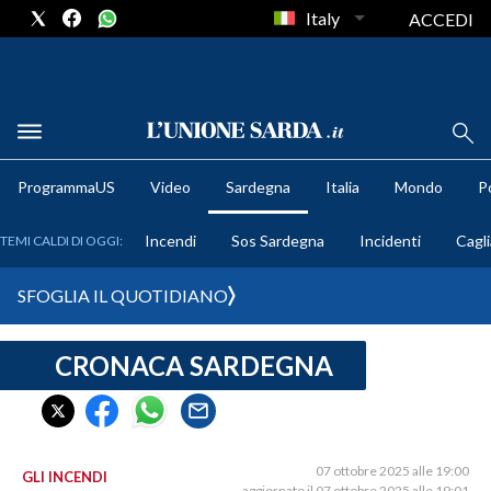
Italy
ACCEDI
METEO
ProgrammaUS
Video
Sardegna
Italia
Mondo
Po
COMUNI AL VOTO
Incendi
Sos Sardegna
Incidenti
Cagli
TEMI CALDI DI OGGI:
VIDEO
SFOGLIA IL QUOTIDIANO
FOTO
CRONACA SARDEGNA
CRONACA SARDEGNA
CAGLIARI
PROVINCIA DI CAGLIARI
SULCIS IGLESIENTE
07 ottobre 2025 alle 19:00
GLI INCENDI
aggiornato il 07 ottobre 2025 alle 19:01