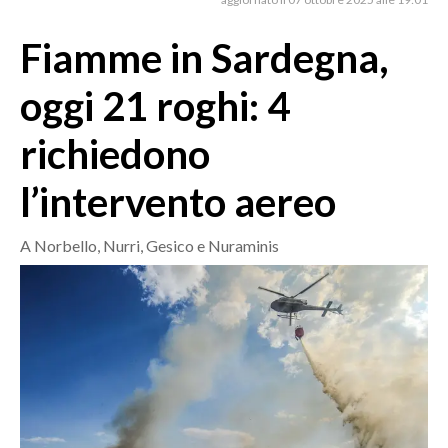
MEDIO CAMPIDANO
ORISTANO E PROVINCIA
Fiamme in Sardegna,
SASSARI E PROVINCIA
oggi 21 roghi: 4
GALLURA
NUORO E PROVINCIA
richiedono
OGLIASTRA
l’intervento aereo
AGENDA
CRONACA
A Norbello, Nurri, Gesico e Nuraminis
ITALIA
MONDO
POLITICA
ECONOMIA
SERVIZI ALLE IMPRESE