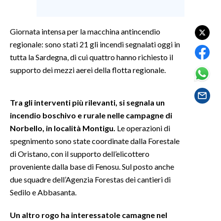
SPETTACOLI
Giornata intensa per la macchina antincendio
regionale: sono stati 21 gli incendi segnalati oggi in
GOSSIP
tutta la Sardegna, di cui quattro hanno richiesto il
SALUTE
supporto dei mezzi aerei della flotta regionale.
SARDEGNA TURISMO
Tra gli interventi più rilevanti, si segnala un
incendio boschivo e rurale nelle campagne di
SARDI NEL MONDO
Norbello, in località Montigu.
Le operazioni di
NOTIZIE
spegnimento sono state coordinate dalla Forestale
EVENTI
di Oristano, con il supporto dell’elicottero
proveniente dalla base di Fenosu. Sul posto anche
#CARAUNIONE
due squadre dell’Agenzia Forestas dei cantieri di
Sedilo e Abbasanta.
3 MINUTI CON
Un altro rogo ha interessatole camagne nel
INSULARITÀ