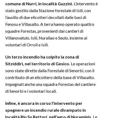
comune di Nurri, in località Guzzini.
L’intervento è
stato gestito dalla Stazione forestale di Isili, con
INFO AZIENDE
l’ausilio di due elicotteri decollati dalle basi di
ABBONATI
Fenosu e Villasalto. A terra hanno operato quattro
ANNUNCI
squadre Forestas, provenienti dai cantieri di
NECROLOGI
Villanovatulo, Isili, Nurallao e Seulo, insieme ai
PUBBLICITÀ
volontari di Orroli e Isili.
SPIAGGE
Un terzo incendio ha colpito la zona di
STORE
Sitziddiri, nel territorio di Gesico.
Le operazioni
sono state dirette dalla Forestale di Senorbì, con il
contributo di un elicottero della base di Villasalto.
Impegnati anche una squadra Forestas del cantiere
di Senorbì e i volontari locali.
Infine, è ancora in corso l’intervento per
spegnere un incendio rurale divampato in
località Riu Su Rettori, nell’agro di Nuraminis.
Le