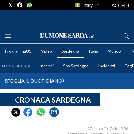
Italy
ACCEDI
METEO
ProgrammaUS
Video
Sardegna
Italia
Mondo
Po
COMUNI AL VOTO
Incendi
Sos Sardegna
Incidenti
Cagli
TEMI CALDI DI OGGI:
VIDEO
SFOGLIA IL QUOTIDIANO
FOTO
CRONACA SARDEGNA
CRONACA SARDEGNA
CAGLIARI
PROVINCIA DI CAGLIARI
SULCIS IGLESIENTE
27 marzo 2017 alle 15:50
aggiornato il 27 marzo 2017 alle 16:11