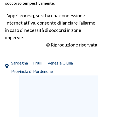
soccorso tempestivamente.
INFO AZIENDE
L'app Georesq, se si ha una connessione
ABBONATI
Internet attiva, consente di lanciare l'allarme
ANNUNCI
in caso di necessità di soccorsi in zone
NECROLOGI
impervie.
PUBBLICITÀ
© Riproduzione riservata
SPIAGGE
STORE
Sardegna
Friuli
Venezia Giulia
Provincia di Pordenone