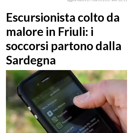
MEDIO CAMPIDANO
ORISTANO E PROVINCIA
Escursionista colto da
SASSARI E PROVINCIA
malore in Friuli: i
GALLURA
NUORO E PROVINCIA
soccorsi partono dalla
OGLIASTRA
Sardegna
AGENDA
CRONACA
ITALIA
MONDO
POLITICA
ECONOMIA
SERVIZI ALLE IMPRESE