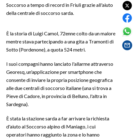
Soccorso a tempo di record in Friuli grazie all'aiuto
della centrale di soccorso sarda.
SPETTACOLI
GOSSIP
È la storia di Luigi Camol, 72enne colto da un malore
mentre stava partecipando a una gita a Tramonti di
SALUTE
Sotto (Pordenone), a quota 524 metri.
SARDEGNA TURISMO
I suoi compagni hanno lanciato l'allarme attraverso
Georesq, un'applicazione per smartphone che
SARDI NEL MONDO
consente di inviare la propria posizione geografica
NOTIZIE
alle due centrali di soccorso italiane (una si trova a
EVENTI
Pieve di Cadore, in provincia di Belluno, l'altra in
Sardegna).
#CARAUNIONE
È stata la stazione sarda a far arrivare la richiesta
3 MINUTI CON
d'aiuto al Soccorso alpino di Maniago, i cui
operatori hanno raggiunto la zona e lo hanno
INSULARITÀ