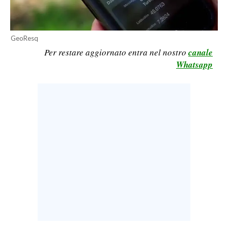
LAVORO
BANDI
GeoResq
Per restare aggiornato entra nel nostro
canale
SPORT IN SARDEGNA
Whatsapp
SPORT
RISULTATI E CLASSIFICHE
CALCIO
CALCIO REGIONALE
BASKET
VOLLEY
MOTORI
TENNIS
ALTRI SPORT
CULTURA