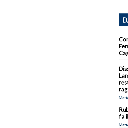
D
Con
Fer
Cag
Dis
Lam
res
rag
Matte
Rub
fa 
Matte