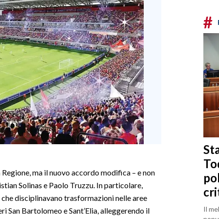
#
Sta
To
a Regione, ma il nuovo accordo modifica – e non
po
stian Solinas e Paolo Truzzu. In particolare,
cri
e che disciplinavano trasformazioni nelle aree
Il me
eri San Bartolomeo e Sant’Elia, alleggerendo il
popul