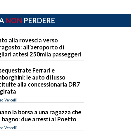
A
NON
PERDERE
to alla rovescia verso
ragosto: all’aeroporto di
liari attesi 250mila passeggeri
sequestrate Ferrari e
borghini: le auto di lusso
tituite alla concessionaria DR7
girata
o Vercelli
ano la borsa a una ragazza che
il bagno: due arresti al Poetto
o Vercelli