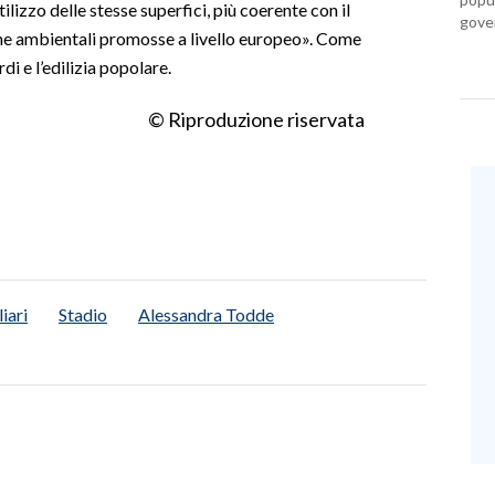
ilizzo delle stesse superfici, più coerente con il
gover
che ambientali promosse a livello europeo». Come
di e l’edilizia popolare.
© Riproduzione riservata
iari
Stadio
Alessandra Todde