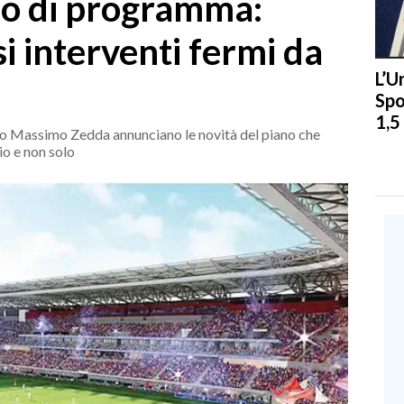
do di programma:
si interventi fermi da
L’U
Spo
1,5
co Massimo Zedda annunciano le novità del piano che
io e non solo