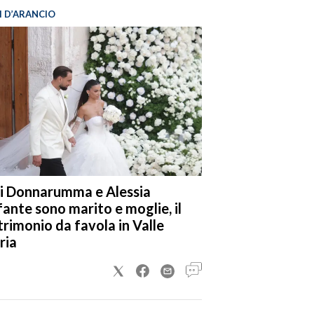
I D’ARANCIO
i Donnarumma e Alessia
fante sono marito e moglie, il
rimonio da favola in Valle
ria