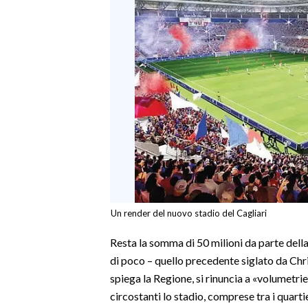
INFO AZIENDE
ABBONATI
ANNUNCI
NECROLOGI
PUBBLICITÀ
SPIAGGE
STORE
Un render del nuovo stadio del Cagliari
Resta la somma di 50 milioni da parte dell
di poco – quello precedente siglato da Chri
spiega la Regione, si rinuncia a «volumetri
circostanti lo stadio, comprese tra i quarti