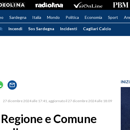
eo
Sardegna
Italia
Mondo
Politica
Economia
Sport
An
I:
Incendi
Sos Sardegna
Incidenti
Cagliari Calcio
INIZ
27 dicembre 2024 alle 17:41
aggiornato il 27 dicembre 2024 alle 18:09
a, Regione e Comune