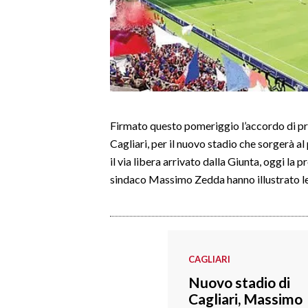
LAVORO
BANDI
SPORT IN SARDEGNA
SPORT
Firmato questo pomeriggio l’accordo di 
RISULTATI E CLASSIFICHE
Cagliari, per il nuovo stadio che sorgerà 
CALCIO
il via libera arrivato dalla Giunta, oggi la
CALCIO REGIONALE
sindaco Massimo Zedda hanno illustrato le
BASKET
VOLLEY
MOTORI
TENNIS
CAGLIARI
ALTRI SPORT
Nuovo stadio di
Cagliari, Massimo
CULTURA