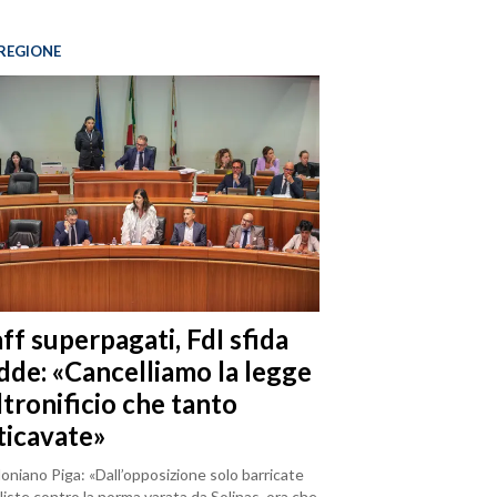
REGIONE
ff superpagati, FdI sfida
dde: «Cancelliamo la legge
ltronificio che tanto
ticavate»
loniano Piga: «Dall’opposizione solo barricate
iste contro la norma varata da Solinas, ora che