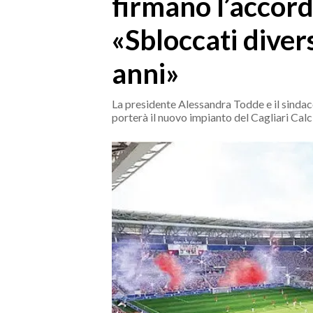
firmano l’accor
MEDIO CAMPIDANO
ORISTANO E PROVINCIA
«Sbloccati diver
SASSARI E PROVINCIA
anni»
GALLURA
NUORO E PROVINCIA
La presidente Alessandra Todde e il sinda
OGLIASTRA
porterà il nuovo impianto del Cagliari Calc
AGENDA
CRONACA
ITALIA
MONDO
POLITICA
ECONOMIA
SERVIZI ALLE IMPRESE