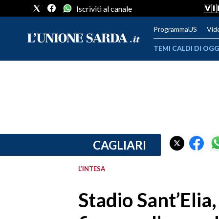
Iscriviti al canale
ProgrammaUS
Vid
TEMI CALDI DI OGG
METEO
COMUNI AL VOTO
VIDEO
FOTO
CAGLIARI
CRONACA SARDEGNA
L’INTESA
CAGLIARI
Stadio Sant’Eli
PROVINCIA DI CAGLIARI
SULCIS IGLESIENTE