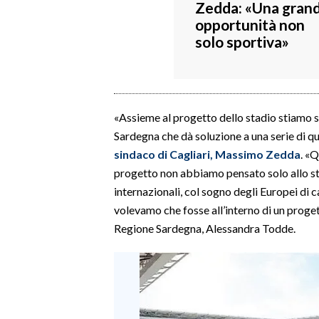
Zedda: «Una gran
opportunità non
SPETTACOLI
solo sportiva»
GOSSIP
SALUTE
«Assieme al progetto dello stadio stiamo s
SARDEGNA TURISMO
Sardegna che dà soluzione a una serie di q
sindaco di Cagliari, Massimo Zedda
. «
SARDI NEL MONDO
progetto non abbiamo pensato solo allo st
NOTIZIE
internazionali, col sogno degli Europei di c
volevamo che fosse all’interno di un proget
EVENTI
Regione Sardegna, Alessandra Todde.
#CARAUNIONE
3 MINUTI CON
INSULARITÀ