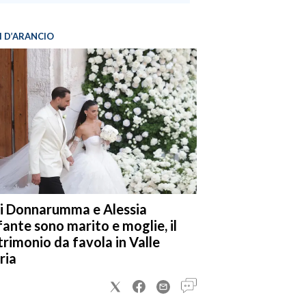
I D’ARANCIO
i Donnarumma e Alessia
fante sono marito e moglie, il
rimonio da favola in Valle
ria