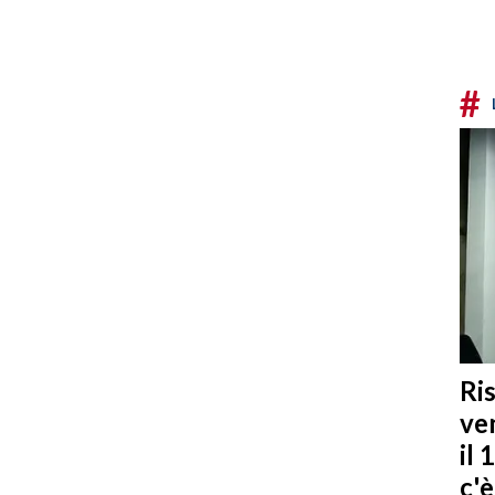
#
Ris
ven
il 
c'