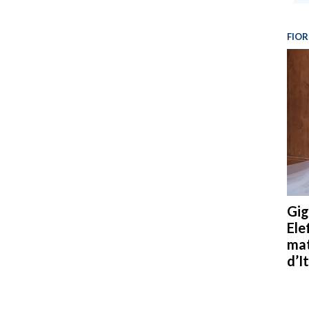
FIOR
Gig
Ele
mat
d’It