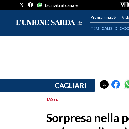
Iscriviti al canale
ProgrammaUS
Vid
TEMI CALDI DI OGG
METEO
COMUNI AL VOTO
VIDEO
FOTO
CAGLIARI
CRONACA SARDEGNA
TASSE
CAGLIARI
Sorpresa nella po
PROVINCIA DI CAGLIARI
SULCIS IGLESIENTE