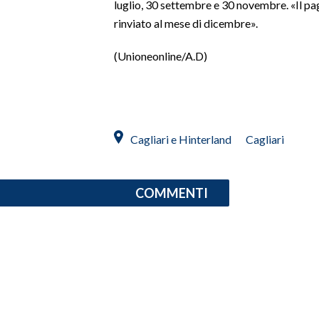
luglio, 30 settembre e 30 novembre. «Il pa
rinviato al mese di dicembre».
SPETTACOLI
(Unioneonline/A.D)
GOSSIP
SALUTE
SARDEGNA TURISMO
Cagliari e Hinterland
Cagliari
SARDI NEL MONDO
NOTIZIE
COMMENTI
EVENTI
#CARAUNIONE
3 MINUTI CON
INSULARITÀ