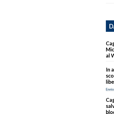
D
Cag
Mic
al 
In a
sco
lib
Ennio
Cag
sal
blo