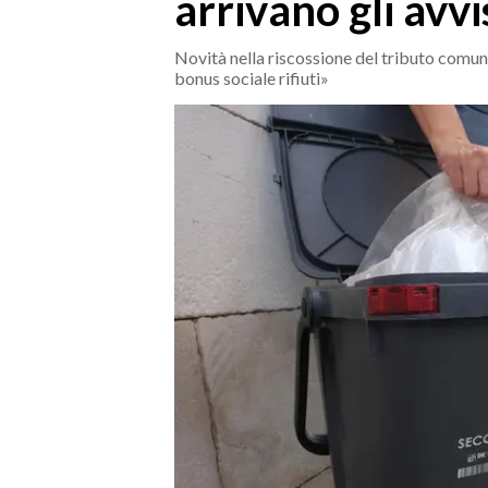
arrivano gli avvi
MEDIO CAMPIDANO
ORISTANO E PROVINCIA
Novità nella riscossione del tributo comun
SASSARI E PROVINCIA
bonus sociale rifiuti»
GALLURA
NUORO E PROVINCIA
OGLIASTRA
AGENDA
CRONACA
ITALIA
MONDO
POLITICA
ECONOMIA
SERVIZI ALLE IMPRESE