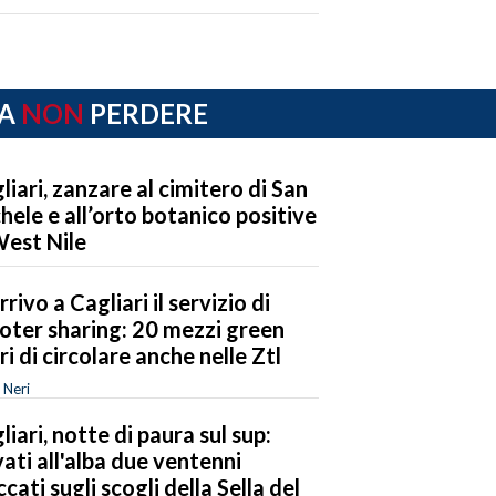
A
NON
PERDERE
liari, zanzare al cimitero di San
hele e all’orto botanico positive
West Nile
rrivo a Cagliari il servizio di
oter sharing: 20 mezzi green
eri di circolare anche nelle Ztl
 Neri
liari, notte di paura sul sup:
vati all'alba due ventenni
ccati sugli scogli della Sella del