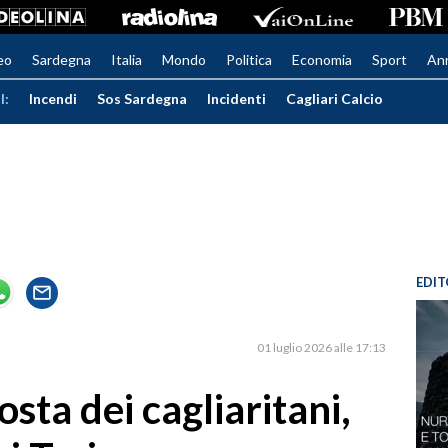
eo
Sardegna
Italia
Mondo
Politica
Economia
Sport
An
I:
Incendi
Sos Sardegna
Incidenti
Cagliari Calcio
EDIT
01 luglio 2026 alle 17:13
sta dei cagliaritani,