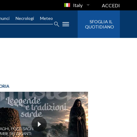
Italy
ACCEDI
nunci
Necrologi
Meteo
SFOGLIA IL
QUOTIDIANO
ORIA