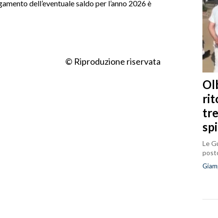
gamento dell’eventuale saldo per l’anno 2026 è
© Riproduzione riservata
Olb
ri
tr
sp
Le Gu
posto
Giam