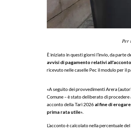
LAVORO
BANDI
SPORT IN SARDEGNA
Per 
SPORT
È iniziato in questi giorni l’invio, da parte 
RISULTATI E CLASSIFICHE
avvisi di pagamento relativi all'acconto 
CALCIO
ricevuto nelle caselle Pec il modulo per il
CALCIO REGIONALE
BASKET
«A seguito dei provvedimenti Arera (autorit
VOLLEY
Comune – è stato deliberato di procedere a
MOTORI
acconto della Tari 2026
al fine di erogare 
TENNIS
prima rata utile
».
ALTRI SPORT
L’acconto è calcolato nella percentuale de
CULTURA