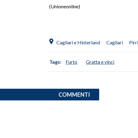
(Unioneonline)
SPETTACOLI
GOSSIP
Cagliari e Hinterland
Cagliari
Pirr
SALUTE
SARDEGNA TURISMO
Tags:
Furto
Gratta e vinci
SARDI NEL MONDO
NOTIZIE
EVENTI
COMMENTI
#CARAUNIONE
3 MINUTI CON
INSULARITÀ