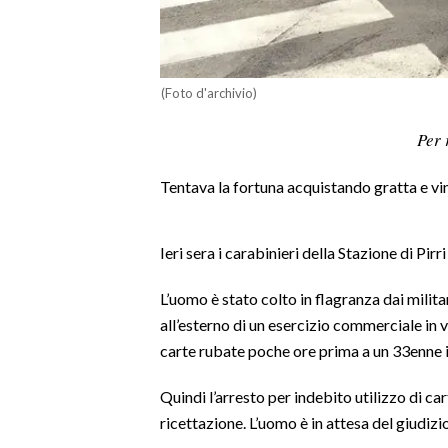
LAVORO
BANDI
(Foto d'archivio)
SPORT IN SARDEGNA
Per 
SPORT
Tentava la fortuna acquistando gratta e vin
RISULTATI E CLASSIFICHE
CALCIO
CALCIO REGIONALE
Ieri sera i carabinieri della Stazione di Pi
BASKET
L’uomo è stato colto in flagranza dai milita
VOLLEY
all’esterno di un esercizio commerciale in 
MOTORI
carte rubate poche ore prima a un 33enne i
TENNIS
Quindi l’arresto per indebito utilizzo di ca
ALTRI SPORT
ricettazione. L’uomo è in attesa del giudizi
CULTURA