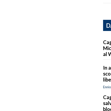
D
Cag
Mic
al 
In a
sco
lib
Ennio
Cag
sal
blo