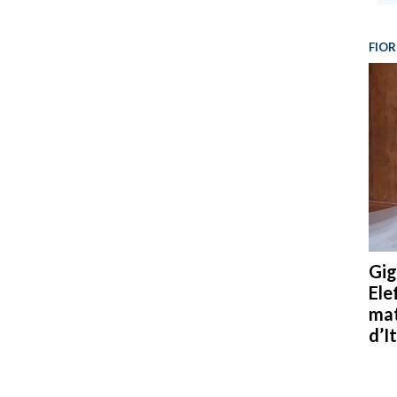
FIOR
Gig
Ele
mat
d’It