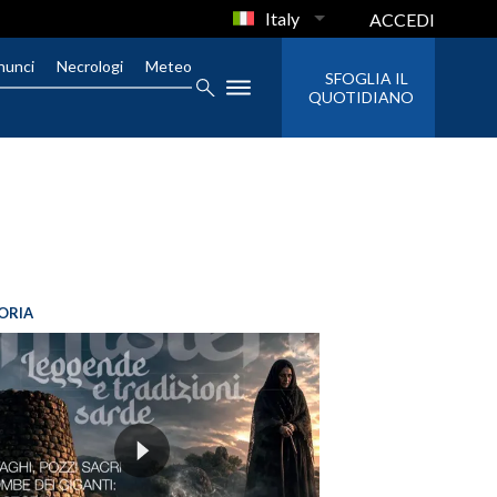
Italy
ACCEDI
nunci
Necrologi
Meteo
SFOGLIA IL
QUOTIDIANO
ORIA