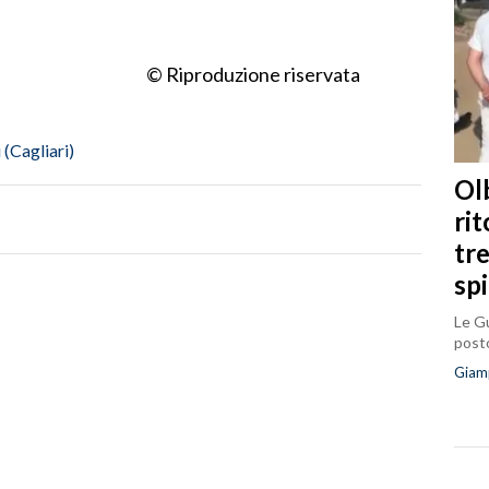
© Riproduzione riservata
i (Cagliari)
Olb
ri
tr
sp
Le Gu
posto
Giam