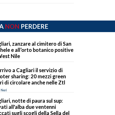
A
NON
PERDERE
liari, zanzare al cimitero di San
hele e all’orto botanico positive
West Nile
rrivo a Cagliari il servizio di
oter sharing: 20 mezzi green
eri di circolare anche nelle Ztl
 Neri
liari, notte di paura sul sup:
vati all'alba due ventenni
ccati sugli scogli della Sella del