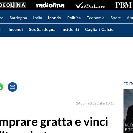
eo
Sardegna
Italia
Mondo
Politica
Economia
Sport
An
I:
Incendi
Sos Sardegna
Incidenti
Cagliari Calcio
EDIT
24 aprile 2025 alle 10:13
omprare gratta e vinci