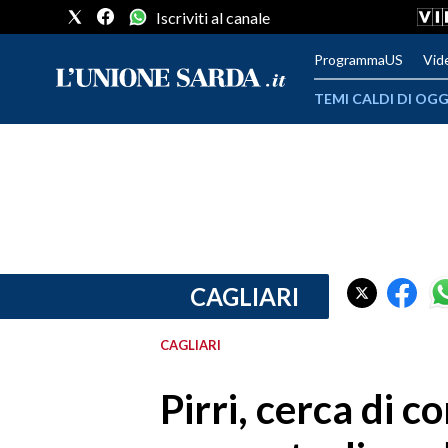
Iscriviti al canale
ProgrammaUS
Vid
TEMI CALDI DI OGG
METEO
COMUNI AL VOTO
VIDEO
FOTO
CAGLIARI
CRONACA SARDEGNA
CAGLIARI
CAGLIARI
Pirri, cerca di c
PROVINCIA DI CAGLIARI
SULCIS IGLESIENTE