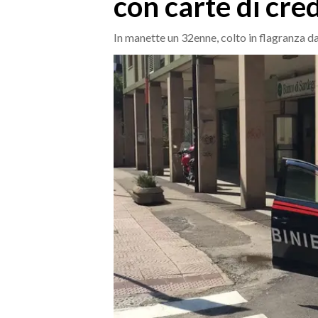
con carte di cre
MEDIO CAMPIDANO
ORISTANO E PROVINCIA
In manette un 32enne, colto in flagranza da
SASSARI E PROVINCIA
GALLURA
NUORO E PROVINCIA
OGLIASTRA
AGENDA
CRONACA
ITALIA
MONDO
POLITICA
ECONOMIA
SERVIZI ALLE IMPRESE