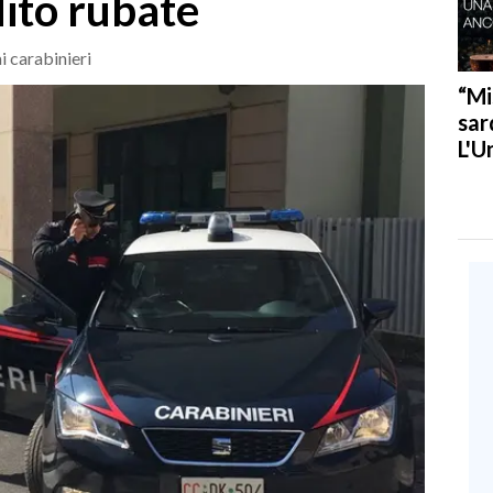
dito rubate
i carabinieri
“Mi
sar
L'U