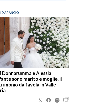
I D’ARANCIO
i Donnarumma e Alessia
fante sono marito e moglie, il
rimonio da favola in Valle
ria