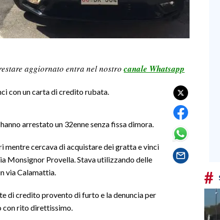
restare aggiornato entra nel nostro
canale Whatsapp
ci con un carta di credito rubata.
rri hanno arrestato un 32enne senza fissa dimora.
ri mentre cercava di acquistare dei gratta e vinci
via Monsignor Provella. Stava utilizzando delle
#
n via Calamattia.
rte di credito provento di furto e la denuncia per
o con rito direttissimo.