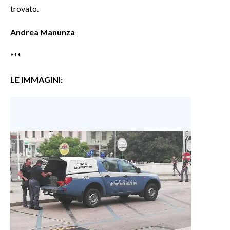
trovato.
INFO AZIENDE
Andrea Manunza
ABBONATI
ANNUNCI
***
NECROLOGI
LE IMMAGINI:
PUBBLICITÀ
SPIAGGE
STORE