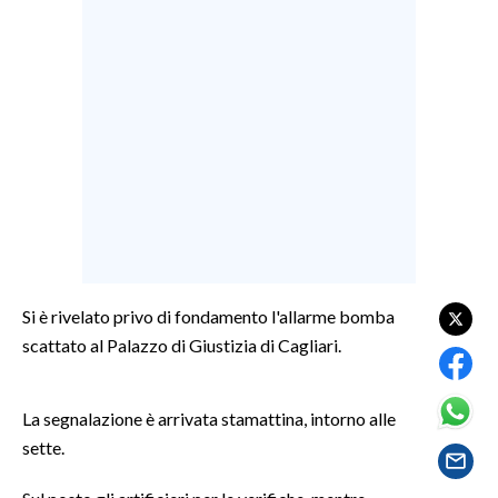
LAVORO
BANDI
SPORT IN SARDEGNA
SPORT
RISULTATI E CLASSIFICHE
CALCIO
CALCIO REGIONALE
BASKET
Si è rivelato privo di fondamento l'allarme bomba
VOLLEY
scattato al Palazzo di Giustizia di Cagliari.
MOTORI
TENNIS
La segnalazione è arrivata stamattina, intorno alle
ALTRI SPORT
sette.
CULTURA