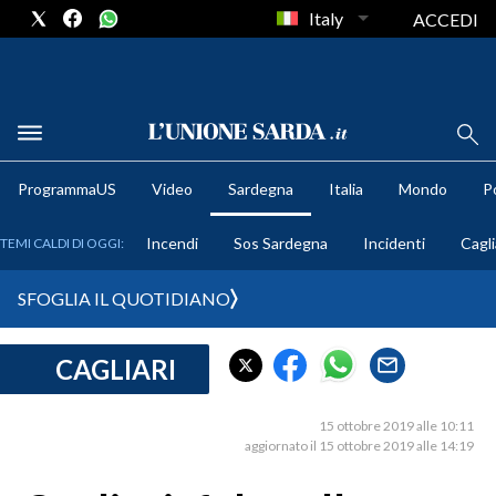
Italy
ACCEDI
METEO
ProgrammaUS
Video
Sardegna
Italia
Mondo
Po
COMUNI AL VOTO
Incendi
Sos Sardegna
Incidenti
Cagli
TEMI CALDI DI OGGI:
VIDEO
SFOGLIA IL QUOTIDIANO
FOTO
CAGLIARI
CRONACA SARDEGNA
CAGLIARI
15 ottobre 2019 alle 10:11
PROVINCIA DI CAGLIARI
aggiornato il 15 ottobre 2019 alle 14:19
SULCIS IGLESIENTE