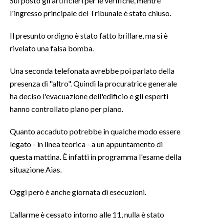
Sul posto gli artificieri per le verifiche, mentre
l'ingresso principale del Tribunale è stato chiuso.
SPETTACOLI
Il presunto ordigno è stato fatto brillare, ma si è
GOSSIP
rivelato una falsa bomba.
SALUTE
Una seconda telefonata avrebbe poi parlato della
presenza di "altro". Quindi la procuratrice generale
SARDEGNA TURISMO
ha deciso l'evacuazione dell'edificio e gli esperti
hanno controllato piano per piano.
SARDI NEL MONDO
Quanto accaduto potrebbe in qualche modo essere
NOTIZIE
legato - in linea teorica - a un appuntamento di
EVENTI
questa mattina. È infatti in programma l'esame della
situazione Aias.
#CARAUNIONE
Oggi però è anche giornata di esecuzioni.
3 MINUTI CON
L'allarme è cessato intorno alle 11, nulla è stato
INSULARITÀ