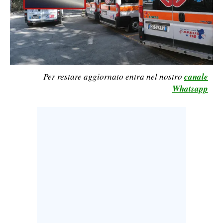
LAVORO
BANDI
SPORT IN SARDEGNA
Per restare aggiornato entra nel nostro
canale
SPORT
Whatsapp
RISULTATI E CLASSIFICHE
CALCIO
CALCIO REGIONALE
BASKET
VOLLEY
MOTORI
TENNIS
ALTRI SPORT
CULTURA