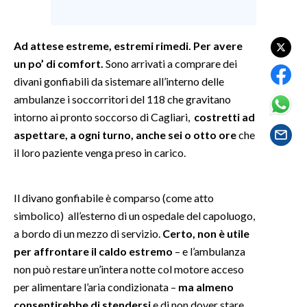
SPETTACOLI
Ad attese estreme, estremi rimedi. Per avere
un po’ di comfort.
Sono arrivati a comprare dei
GOSSIP
divani gonfiabili da sistemare all’interno delle
SALUTE
ambulanze i soccorritori del 118 che gravitano
intorno ai pronto soccorso di Cagliari,
costretti ad
SARDEGNA TURISMO
aspettare, a ogni turno, anche sei o otto ore
che
il loro paziente venga preso in carico.
SARDI NEL MONDO
NOTIZIE
Il divano gonfiabile è comparso (come atto
EVENTI
simbolico) all’esterno di un ospedale del capoluogo,
a bordo di un mezzo di servizio.
Certo, non è utile
#CARAUNIONE
per affrontare il caldo estremo
– e l’ambulanza
non può restare un’intera notte col motore acceso
3 MINUTI CON
per alimentare l’aria condizionata –
ma almeno
INSULARITÀ
consentirebbe di stendersi
e di non dover stare