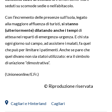
seduti su scomode sedie o nell’abitacolo.
INFO AZIENDE
Con l’incremento delle presenze sull’Isola, legato
ABBONATI
alla maggiore affluenza di turisti,
si stanno
ANNUNCI
(ulteriormente) dilatando anche i tempi
di
NECROLOGI
attesa nei reparti di emergenza-urgenza. E chi sta
PUBBLICITÀ
ogni giorno sul campo, ad assistere i malati, fa quel
SPIAGGE
che può per limitare i patimenti. Anche se pare che
quel divano non sia statoi utilizzato: era il simbolo
STORE
di un’azione “dimostrativa”.
(Unioneonline/E.Fr.)
© Riproduzione riservata
Cagliari e Hinterland
Cagliari