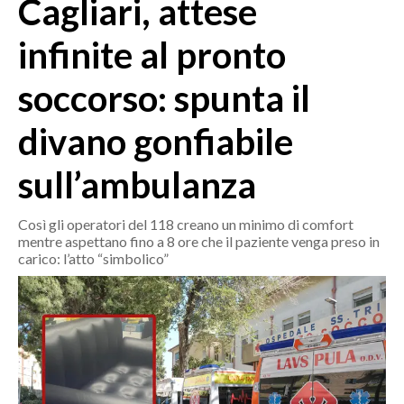
Cagliari, attese
MEDIO CAMPIDANO
ORISTANO E PROVINCIA
infinite al pronto
SASSARI E PROVINCIA
soccorso: spunta il
GALLURA
NUORO E PROVINCIA
divano gonfiabile
OGLIASTRA
AGENDA
sull’ambulanza
CRONACA
Così gli operatori del 118 creano un minimo di comfort
mentre aspettano fino a 8 ore che il paziente venga preso in
ITALIA
carico: l’atto “simbolico”
MONDO
POLITICA
ECONOMIA
SERVIZI ALLE IMPRESE