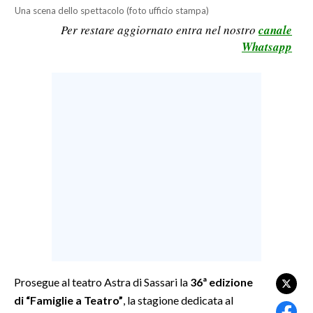
Una scena dello spettacolo (foto ufficio stampa)
LAVORO
Per restare aggiornato entra nel nostro
canale
BANDI
Whatsapp
SPORT IN SARDEGNA
SPORT
RISULTATI E CLASSIFICHE
CALCIO
CALCIO REGIONALE
BASKET
VOLLEY
MOTORI
TENNIS
ALTRI SPORT
Prosegue al teatro Astra di Sassari la
36ª edizione
di “Famiglie a Teatro”
, la stagione dedicata al
CULTURA