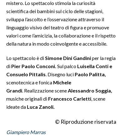
mistero. Lo spettacolo stimola la curiosità
scientifica dei bambini sul ciclo delle stagioni,
INFO AZIENDE
sviluppa l’ascolto e l’osservazione attraverso il
ABBONATI
linguaggio visivo del teatro di figura e promuove
ANNUNCI
valori come l’amicizia, la collaborazione e il rispetto
NECROLOGI
della natura in modo coinvolgente e accessibile.
PUBBLICITÀ
Lo spettacolo è di
Simone Dini Gandini
per la regia
SPIAGGE
di
Pier Paolo Conconi.
Sul palco
Luisella Conti e
STORE
Consuelo Pittalis
. Disegno luci
Paolo Palitta,
scenotecnica e fonica
Michele
Grandi
. Realizzazione scene
Alessandro Soggia,
musiche originali di
Francesco Carletti
, scene
ideate da
Luca Zanoli.
© Riproduzione riservata
Giampiero Marras