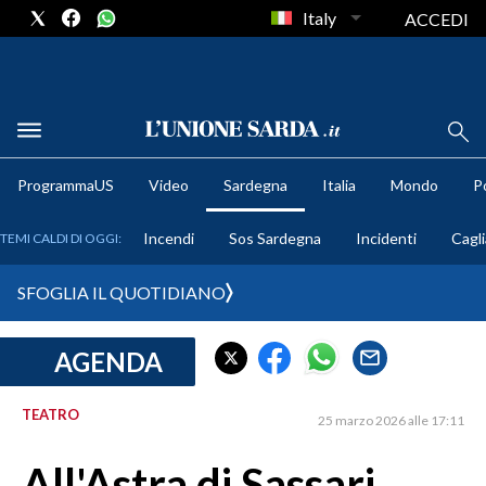
Italy
ACCEDI
METEO
ProgrammaUS
Video
Sardegna
Italia
Mondo
Po
COMUNI AL VOTO
Incendi
Sos Sardegna
Incidenti
Cagli
TEMI CALDI DI OGGI:
VIDEO
SFOGLIA IL QUOTIDIANO
FOTO
AGENDA
CRONACA SARDEGNA
CAGLIARI
TEATRO
25 marzo 2026 alle 17:11
PROVINCIA DI CAGLIARI
SULCIS IGLESIENTE
All'Astra di Sassari