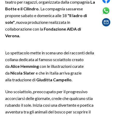
teatro per ragazzi, organizzata dalla compagnia
La
Botte e il Cilindro.
La compagnia sassarese
SPETTACOLI
propone sabato e domenica alle 18
"Il ladro di
sole"
, nuova produzione realizzata in
GOSSIP
collaborazione con la
Fondazione AIDA di
Verona.
SALUTE
SARDEGNA TURISMO
Lo spettacolo mette in scena uno dei racconti della
collana dedicata al famoso scoiattolo creato
SARDI NEL MONDO
da
Alice Hemming
con le illustrazioni curate
NOTIZIE
da
Nicola Slater
e che in Italia arriva grazie
EVENTI
alla traduzione di
Giuditta Campello.
#CARAUNIONE
Uno scoiattolo, preoccupato per il progressivo
accorciarsi delle giornate, crede che qualcuno stia
3 MINUTI CON
rubando il sole. Inizia così una divertente e poetica
avventura tra gli animali del bosco per scoprire il
INSULARITÀ