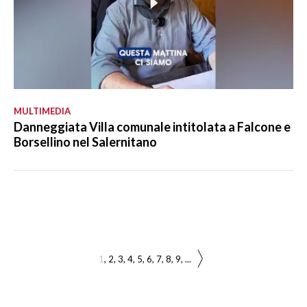
MULTIMEDIA
Danneggiata Villa comunale intitolata a Falcone e
Borsellino nel Salernitano
1
2
3
4
5
6
7
8
9
...