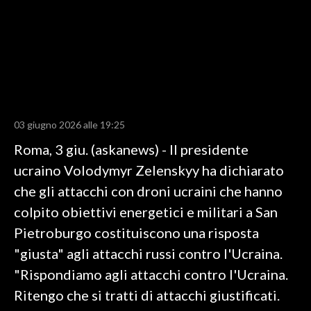
LAVORO
BANDI
SPORT IN SARDEGNA
SPORT
03 giugno 2026 alle 19:25
RISULTATI E CLASSIFICHE
Roma, 3 giu. (askanews) - Il presidente
CALCIO
ucraino Volodymyr Zelenskyy ha dichiarato
CALCIO REGIONALE
che gli attacchi con droni ucraini che hanno
BASKET
colpito obiettivi energetici e militari a San
VOLLEY
Pietroburgo costituiscono una risposta
MOTORI
"giusta" agli attacchi russi contro l'Ucraina.
TENNIS
"Rispondiamo agli attacchi contro l'Ucraina.
ALTRI SPORT
Ritengo che si tratti di attacchi giustificati.
CULTURA