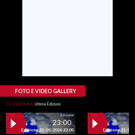
INFO AZIENDE
ABBONATI
ANNUNCI
NECROLOGI
PUBBLICITÀ
SPIAGGE
STORE
FOTO E VIDEO GALLERY
TG VIDEOLINA
Ultime Edizioni
Edizione
23:00
Edizione 21-05-2026 23:00
Edizione 21-05-