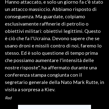
Hanno attaccato, e solo un giorno fa c'è stato
un attacco massiccio. Abbiamo risposto di
SPETTACOLI
conseguenza. Ma guardate, colpiamo
GOSSIP
esclusivamente raffinerie di petrolio o
obiettivi militari: obiettivi legittimi. Questo
SALUTE
è ciò che fa l'Ucraina. Devono sapere che se
usano droni e missili contro di noi, faremo lo
SARDEGNA TURISMO
stesso. Ed è solo questione di tempo prima
SARDI NEL MONDO
che possiamo aumentare l'intensità delle
NOTIZIE
nostre risposte", ha affermato durante una
EVENTI
conferenza stampa congiunta con il
segretario generale della Nato Mark Rutte, in
#CARAUNIONE
visita a sorpresa a Kiev.
3 MINUTI CON
Red
INSULARITÀ