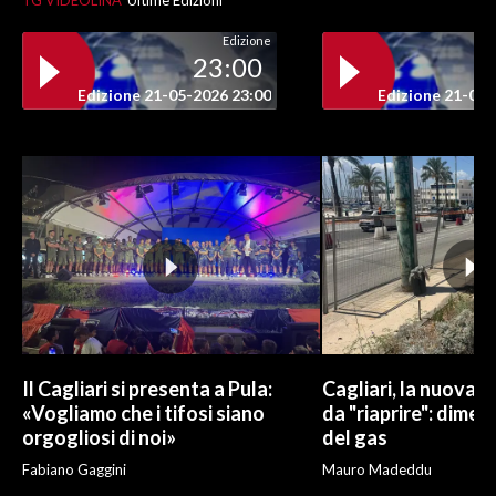
TG VIDEOLINA
Ultime Edizioni
Edizione
INFO AZIENDE
23:00
ABBONATI
Edizione 21-05-2026 23:00
Edizione 21-05-
ANNUNCI
NECROLOGI
PUBBLICITÀ
SPIAGGE
STORE
Il Cagliari si presenta a Pula:
Cagliari, la nuova v
«Vogliamo che i tifosi siano
da "riaprire": dimen
orgogliosi di noi»
del gas
Fabiano Gaggini
Mauro Madeddu