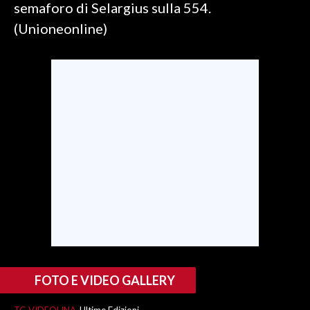
semaforo di Selargius sulla 554.
(Unioneonline)
SPETTACOLI
GOSSIP
SALUTE
SARDEGNA TURISMO
SARDI NEL MONDO
NOTIZIE
EVENTI
#CARAUNIONE
3 MINUTI CON
FOTO E VIDEO GALLERY
INSULARITÀ