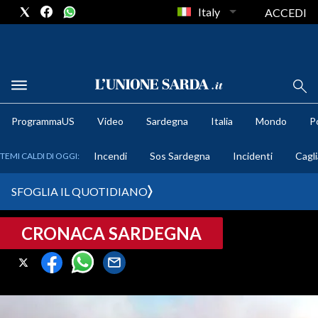
Italy
ACCEDI
METEO
ProgrammaUS
Video
Sardegna
Italia
Mondo
Po
COMUNI AL VOTO
Incendi
Sos Sardegna
Incidenti
Cagli
TEMI CALDI DI OGGI:
VIDEO
SFOGLIA IL QUOTIDIANO
FOTO
CRONACA SARDEGNA
CRONACA SARDEGNA
CAGLIARI
PROVINCIA DI CAGLIARI
SULCIS IGLESIENTE