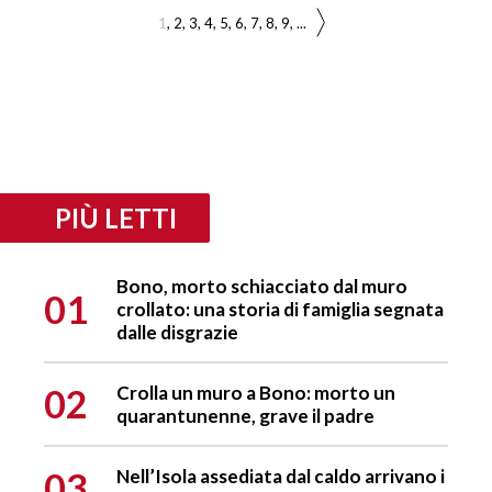
1
2
3
4
5
6
7
8
9
...
PIÙ LETTI
Bono, morto schiacciato dal muro
01
crollato: una storia di famiglia segnata
dalle disgrazie
02
Crolla un muro a Bono: morto un
quarantunenne, grave il padre
03
Nell’Isola assediata dal caldo arrivano i