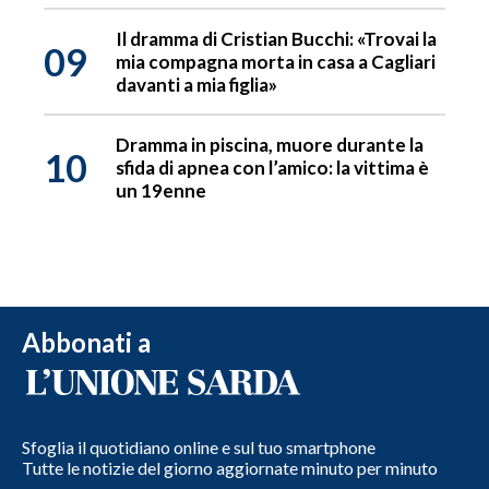
Il dramma di Cristian Bucchi: «Trovai la
09
mia compagna morta in casa a Cagliari
davanti a mia figlia»
Dramma in piscina, muore durante la
10
sfida di apnea con l’amico: la vittima è
un 19enne
Abbonati a
Sfoglia il quotidiano online e sul tuo smartphone
Tutte le notizie del giorno aggiornate minuto per minuto