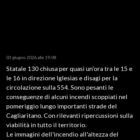
LAVORO
BANDI
SPORT IN SARDEGNA
SPORT
03 giugno 2026 alle 19:08
RISULTATI E CLASSIFICHE
CALCIO
Statale 130 chiusa per quasi un’ora tra le 15 e
CALCIO REGIONALE
le 16 in direzione Iglesias e disagi per la
BASKET
circolazione sulla 554. Sono pesanti le
VOLLEY
conseguenze di alcuni incendi scoppiati nel
MOTORI
pomeriggio lungo importanti strade del
TENNIS
Cagliaritano. Con rilevanti ripercussioni sulla
ALTRI SPORT
viabilità in tutto il territorio.
Le immagini dell'incendio all'altezza del
CULTURA