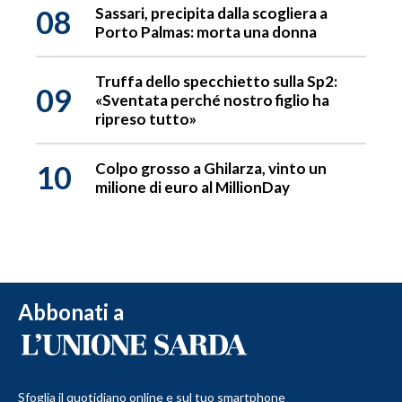
08
Sassari, precipita dalla scogliera a
Porto Palmas: morta una donna
Truffa dello specchietto sulla Sp2:
09
«Sventata perché nostro figlio ha
ripreso tutto»
10
Colpo grosso a Ghilarza, vinto un
milione di euro al MillionDay
Abbonati a
Sfoglia il quotidiano online e sul tuo smartphone