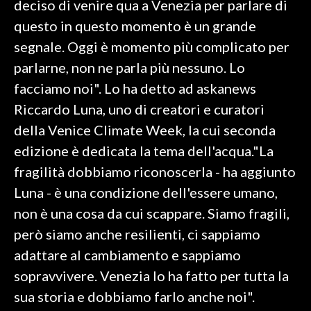
deciso di venire qua a Venezia per parlare di
questo in questo momento è un grande
SPETTACOLI
segnale. Oggi è momento più complicato per
GOSSIP
parlarne, non ne parla più nessuno. Lo
facciamo noi". Lo ha detto ad askanews
SALUTE
Riccardo Luna, uno di creatori e curatori
della Venice Climate Week, la cui seconda
SARDEGNA TURISMO
edizione è dedicata la tema dell'acqua."La
SARDI NEL MONDO
fragilità dobbiamo riconoscerla - ha aggiunto
NOTIZIE
Luna - è una condizione dell'essere umano,
EVENTI
non è una cosa da cui scappare. Siamo fragili,
però siamo anche resilienti, ci sappiamo
#CARAUNIONE
adattare al cambiamento e sappiamo
3 MINUTI CON
sopravvivere. Venezia lo ha fatto per tutta la
sua storia e dobbiamo farlo anche noi".
INSULARITÀ