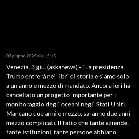
LAVORO
BANDI
SPORT IN SARDEGNA
SPORT
03 giugno 2026 alle 15:15
RISULTATI E CLASSIFICHE
Venezia, 3 giu. (askanews) - "La presidenza
CALCIO
Trump entrerà nei libri di storia e siamo solo
CALCIO REGIONALE
a un anno e mezzo di mandato. Ancora ieri ha
BASKET
cancellato un progetto importante per il
VOLLEY
monitoraggio degli oceani negli Stati Uniti.
MOTORI
Mancano due anni e mezzo, saranno due anni
TENNIS
mezzo complicati. Il fatto che tante aziende,
ALTRI SPORT
tante istituzioni, tante persone abbiano
CULTURA