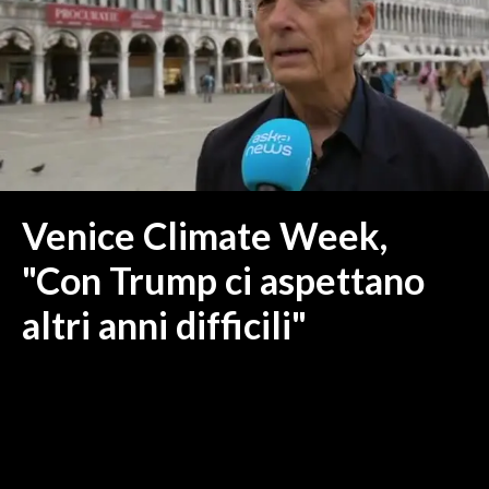
MEDIO CAMPIDANO
ORISTANO E PROVINCIA
SASSARI E PROVINCIA
GALLURA
NUORO E PROVINCIA
OGLIASTRA
AGENDA
Venice Climate Week,
CRONACA
"Con Trump ci aspettano
ITALIA
altri anni difficili"
MONDO
POLITICA
ECONOMIA
SERVIZI ALLE IMPRESE