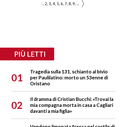
1
2
3
4
5
6
7
8
9
...
PIÙ LETTI
Tragedia sulla 131, schianto al bivio
01
per Paulilatino: morto un 53enne di
Oristano
Il dramma di Cristian Bucchi: «Trovai la
02
mia compagna morta in casa a Cagliari
davanti a mia figlia»
Vendono limonata fresca nel cortile di