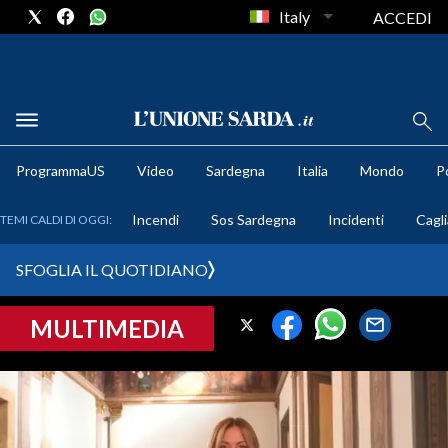
Italy
ACCEDI
METEO
ProgrammaUS
Video
Sardegna
Italia
Mondo
Po
COMUNI AL VOTO
Incendi
Sos Sardegna
Incidenti
Cagli
TEMI CALDI DI OGGI:
VIDEO
SFOGLIA IL QUOTIDIANO
FOTO
MULTIMEDIA
CRONACA SARDEGNA
CAGLIARI
PROVINCIA DI CAGLIARI
SULCIS IGLESIENTE