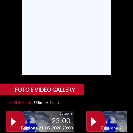
INFO AZIENDE
ABBONATI
ANNUNCI
NECROLOGI
PUBBLICITÀ
SPIAGGE
STORE
FOTO E VIDEO GALLERY
TG VIDEOLINA
Ultime Edizioni
Edizione
23:00
Edizione 21-05-2026 23:00
Edizione 21-05-