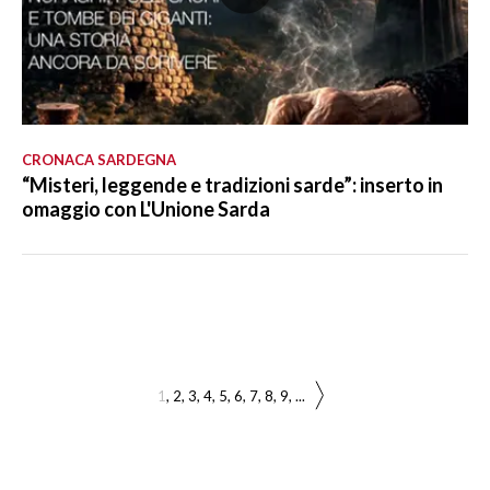
CRONACA SARDEGNA
“Misteri, leggende e tradizioni sarde”: inserto in
omaggio con L'Unione Sarda
1
2
3
4
5
6
7
8
9
...