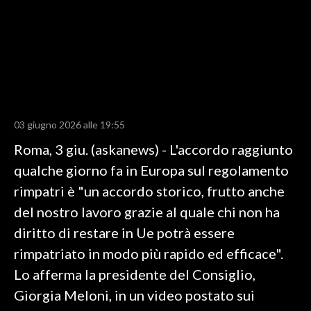
LAVORO
BANDI
SPORT IN SARDEGNA
SPORT
03 giugno 2026 alle 19:55
RISULTATI E CLASSIFICHE
Roma, 3 giu. (askanews) - L'accordo raggiunto
CALCIO
qualche giorno fa in Europa sul regolamento
CALCIO REGIONALE
rimpatri è "un accordo storico, frutto anche
BASKET
del nostro lavoro grazie al quale chi non ha
VOLLEY
diritto di restare in Ue potrà essere
MOTORI
rimpatriato in modo più rapido ed efficace".
TENNIS
Lo afferma la presidente del Consiglio,
ALTRI SPORT
Giorgia Meloni, in un video postato sui
CULTURA