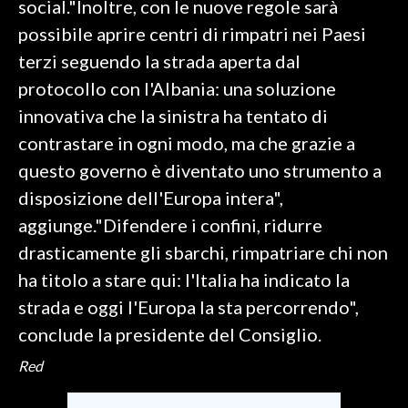
social."Inoltre, con le nuove regole sarà
possibile aprire centri di rimpatri nei Paesi
SPETTACOLI
terzi seguendo la strada aperta dal
GOSSIP
protocollo con l'Albania: una soluzione
innovativa che la sinistra ha tentato di
SALUTE
contrastare in ogni modo, ma che grazie a
questo governo è diventato uno strumento a
SARDEGNA TURISMO
disposizione dell'Europa intera",
SARDI NEL MONDO
aggiunge."Difendere i confini, ridurre
NOTIZIE
drasticamente gli sbarchi, rimpatriare chi non
EVENTI
ha titolo a stare qui: l'Italia ha indicato la
strada e oggi l'Europa la sta percorrendo",
#CARAUNIONE
conclude la presidente del Consiglio.
3 MINUTI CON
Red
INSULARITÀ