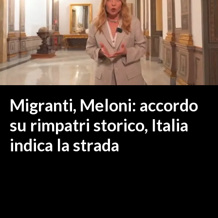
MEDIO CAMPIDANO
ORISTANO E PROVINCIA
SASSARI E PROVINCIA
GALLURA
NUORO E PROVINCIA
OGLIASTRA
AGENDA
Migranti, Meloni: accordo
CRONACA
su rimpatri storico, Italia
ITALIA
indica la strada
MONDO
POLITICA
ECONOMIA
SERVIZI ALLE IMPRESE