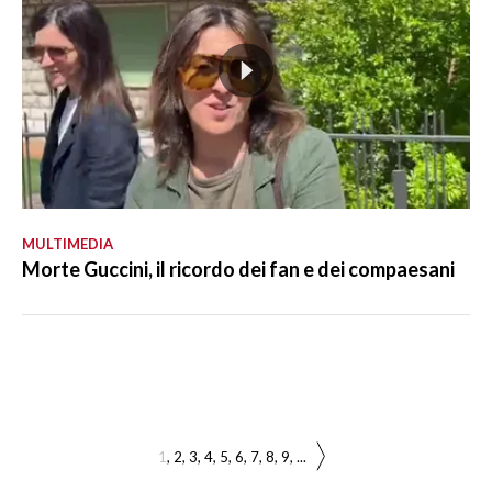
MULTIMEDIA
Morte Guccini, il ricordo dei fan e dei compaesani
1
2
3
4
5
6
7
8
9
...