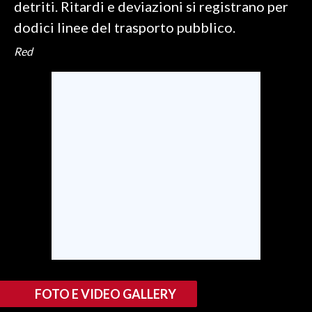
detriti. Ritardi e deviazioni si registrano per
dodici linee del trasporto pubblico.
INFO AZIENDE
Red
ABBONATI
ANNUNCI
NECROLOGI
PUBBLICITÀ
SPIAGGE
STORE
FOTO E VIDEO GALLERY