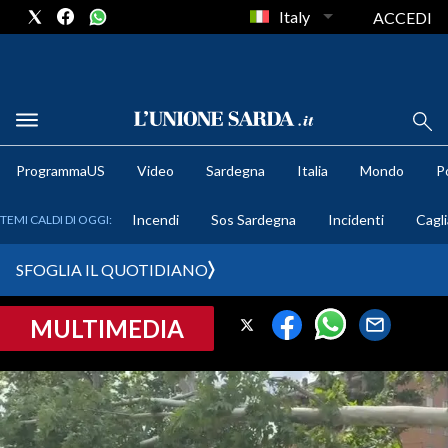
Italy
ACCEDI
METEO
ProgrammaUS
Video
Sardegna
Italia
Mondo
Po
COMUNI AL VOTO
Incendi
Sos Sardegna
Incidenti
Cagli
TEMI CALDI DI OGGI:
VIDEO
SFOGLIA IL QUOTIDIANO
FOTO
MULTIMEDIA
CRONACA SARDEGNA
CAGLIARI
PROVINCIA DI CAGLIARI
SULCIS IGLESIENTE