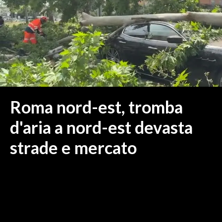
MEDIO CAMPIDANO
ORISTANO E PROVINCIA
SASSARI E PROVINCIA
GALLURA
NUORO E PROVINCIA
OGLIASTRA
AGENDA
Roma nord-est, tromba
CRONACA
d'aria a nord-est devasta
ITALIA
strade e mercato
MONDO
POLITICA
ECONOMIA
SERVIZI ALLE IMPRESE