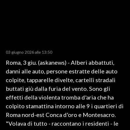
LAVORO
BANDI
SPORT IN SARDEGNA
SPORT
03 giugno 2026 alle 13:50
RISULTATI E CLASSIFICHE
Roma, 3 giu. (askanews) - Alberi abbattuti,
CALCIO
danni alle auto, persone estratte delle auto
CALCIO REGIONALE
colpite, tapparelle divelte, cartelli stradali
BASKET
buttati giù dalla furia del vento. Sono gli
VOLLEY
effetti della violenta tromba d'aria che ha
MOTORI
colpito stamattina intorno alle 9 i quartieri di
TENNIS
Roma nord-est Conca d'oro e Montesacro.
ALTRI SPORT
"Volava di tutto - raccontano i residenti - le
CULTURA