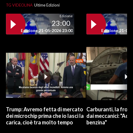
TG VIDEOLINA
Ultime Edizioni
Edizione
23:00
Edizione 21-05-2026 23:00
Edizione 21-05-
Trump: Avremo fetta di mercato
Carburanti, la frod
dei microchip prima che io lasci la
dai meccanici: "Acqu
carica, cioè tra molto tempo
benzina"