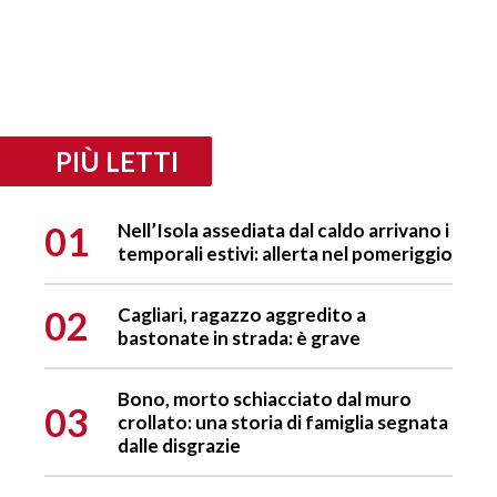
PIÙ LETTI
01
Nell’Isola assediata dal caldo arrivano i
temporali estivi: allerta nel pomeriggio
02
Cagliari, ragazzo aggredito a
bastonate in strada: è grave
Bono, morto schiacciato dal muro
03
crollato: una storia di famiglia segnata
dalle disgrazie