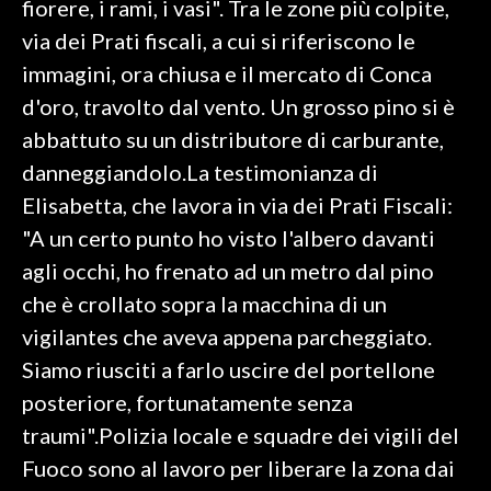
fiorere, i rami, i vasi". Tra le zone più colpite,
via dei Prati fiscali, a cui si riferiscono le
SPETTACOLI
immagini, ora chiusa e il mercato di Conca
GOSSIP
d'oro, travolto dal vento. Un grosso pino si è
abbattuto su un distributore di carburante,
SALUTE
danneggiandolo.La testimonianza di
Elisabetta, che lavora in via dei Prati Fiscali:
SARDEGNA TURISMO
"A un certo punto ho visto l'albero davanti
SARDI NEL MONDO
agli occhi, ho frenato ad un metro dal pino
NOTIZIE
che è crollato sopra la macchina di un
EVENTI
vigilantes che aveva appena parcheggiato.
Siamo riusciti a farlo uscire del portellone
#CARAUNIONE
posteriore, fortunatamente senza
3 MINUTI CON
traumi".Polizia locale e squadre dei vigili del
Fuoco sono al lavoro per liberare la zona dai
INSULARITÀ