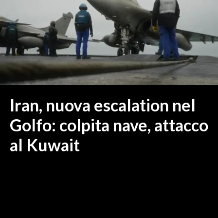
MEDIO CAMPIDANO
ORISTANO E PROVINCIA
SASSARI E PROVINCIA
GALLURA
NUORO E PROVINCIA
OGLIASTRA
AGENDA
Iran, nuova escalation nel
CRONACA
Golfo: colpita nave, attacco
ITALIA
al Kuwait
MONDO
POLITICA
ECONOMIA
SERVIZI ALLE IMPRESE