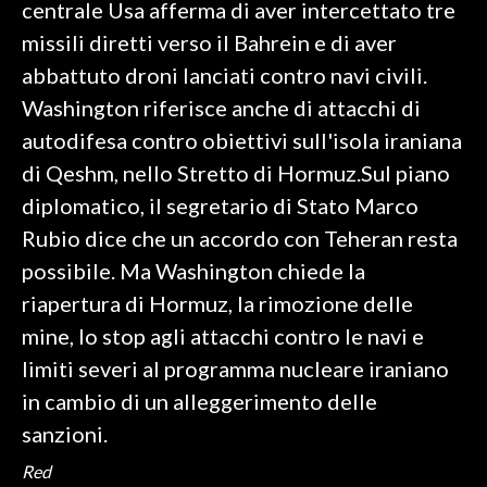
centrale Usa afferma di aver intercettato tre
missili diretti verso il Bahrein e di aver
INFO AZIENDE
abbattuto droni lanciati contro navi civili.
ABBONATI
Washington riferisce anche di attacchi di
ANNUNCI
autodifesa contro obiettivi sull'isola iraniana
NECROLOGI
di Qeshm, nello Stretto di Hormuz.Sul piano
PUBBLICITÀ
diplomatico, il segretario di Stato Marco
SPIAGGE
Rubio dice che un accordo con Teheran resta
STORE
possibile. Ma Washington chiede la
riapertura di Hormuz, la rimozione delle
mine, lo stop agli attacchi contro le navi e
limiti severi al programma nucleare iraniano
in cambio di un alleggerimento delle
sanzioni.
Red