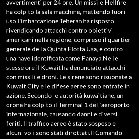
avvertimenti per 24 ore. Un missile Hellfire
ha colpito la sala macchine, mettendo fuori
SPETTACOLI
uso l'imbarcazione.Teheran ha risposto
GOSSIP
rivendicando attacchi contro obiettivi
americani nella regione, compreso il quartier
SALUTE
generale della Quinta Flotta Usa, e contro
una nave identificata come Panaya.Nelle
SARDEGNA TURISMO
stesse ore il Kuwait ha denunciato attacchi
SARDI NEL MONDO
con missili e droni. Le sirene sono risuonate a
NOTIZIE
Kuwait City e le difese aeree sono entrate in
EVENTI
azione. Secondo le autorità kuwaitiane, un
drone ha colpito il Terminal 1 dell'aeroporto
#CARAUNIONE
internazionale, causando danni e diversi
3 MINUTI CON
feriti. Il traffico aereo è stato sospeso e
alcuni voli sono stati dirottati.Il Comando
INSULARITÀ