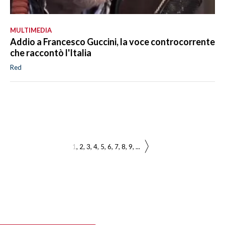
MULTIMEDIA
Addio a Francesco Guccini, la voce controcorrente
che raccontò l'Italia
Red
1
2
3
4
5
6
7
8
9
...