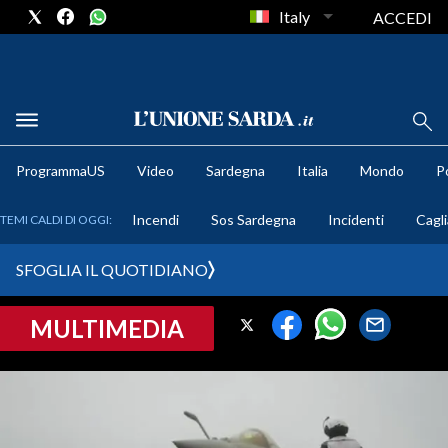
Italy
ACCEDI
METEO
ProgrammaUS
Video
Sardegna
Italia
Mondo
Po
COMUNI AL VOTO
Incendi
Sos Sardegna
Incidenti
Cagli
TEMI CALDI DI OGGI:
VIDEO
SFOGLIA IL QUOTIDIANO
FOTO
MULTIMEDIA
CRONACA SARDEGNA
CAGLIARI
PROVINCIA DI CAGLIARI
SULCIS IGLESIENTE