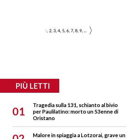
1
2
3
4
5
6
7
8
9
...
PIÙ LETTI
Tragedia sulla 131, schianto al bivio
01
per Paulilatino: morto un 53enne di
Oristano
02
Malore in spiaggia a Lotzorai, grave un