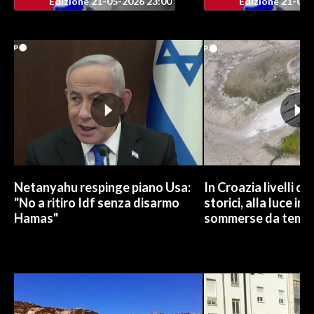
Edizione 21-05-2026 23:00
Edizione 21-05-
Netanyahu respinge piano Usa:
In Croazia livelli dei
"No a ritiro Idf senza disarmo
storici, alla luce im
Hamas"
sommerse da temp