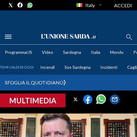
Italy
ACCEDI
METEO
ProgrammaUS
Video
Sardegna
Italia
Mondo
Po
COMUNI AL VOTO
Incendi
Sos Sardegna
Incidenti
Cagli
TEMI CALDI DI OGGI:
VIDEO
SFOGLIA IL QUOTIDIANO
FOTO
MULTIMEDIA
CRONACA SARDEGNA
CAGLIARI
PROVINCIA DI CAGLIARI
SULCIS IGLESIENTE