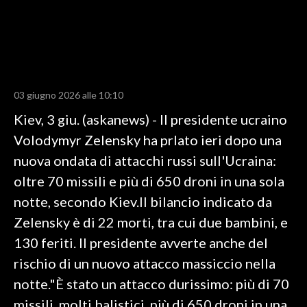
LAVORO
BANDI
SPORT IN SARDEGNA
03 giugno 2026 alle 10:10
SPORT
Kiev, 3 giu. (askanews) - Il presidente ucraino
RISULTATI E CLASSIFICHE
Volodymyr Zelensky ha prlato ieri dopo una
CALCIO
nuova ondata di attacchi russi sull'Ucraina:
CALCIO REGIONALE
oltre 70 missili e più di 650 droni in una sola
BASKET
notte, secondo Kiev.Il bilancio indicato da
VOLLEY
Zelensky è di 22 morti, tra cui due bambini, e
MOTORI
130 feriti. Il presidente avverte anche del
TENNIS
rischio di un nuovo attacco massiccio nella
ALTRI SPORT
notte."È stato un attacco durissimo: più di 70
missili, molti balistici, più di 650 droni in una
CULTURA