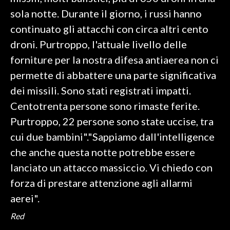
sola notte. Durante il giorno, i russi hanno
SPETTACOLI
continuato gli attacchi con circa altri cento
droni. Purtroppo, l'attuale livello delle
GOSSIP
forniture per la nostra difesa antiaerea non ci
SALUTE
permette di abbattere una parte significativa
dei missili. Sono stati registrati impatti.
SARDEGNA TURISMO
Centotrenta persone sono rimaste ferite.
Purtroppo, 22 persone sono state uccise, tra
SARDI NEL MONDO
cui due bambini"."Sappiamo dall'intelligence
NOTIZIE
che anche questa notte potrebbe essere
EVENTI
lanciato un attacco massiccio. Vi chiedo con
#CARAUNIONE
forza di prestare attenzione agli allarmi
aerei".
3 MINUTI CON
Red
INSULARITÀ