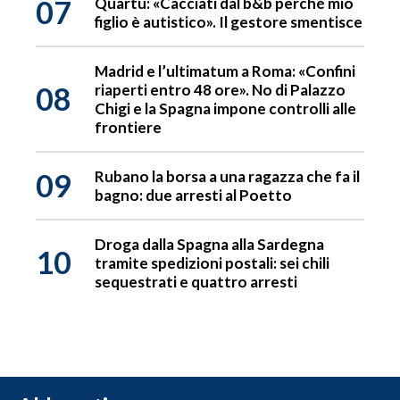
07
Quartu: «Cacciati dal b&b perché mio
figlio è autistico». Il gestore smentisce
Madrid e l’ultimatum a Roma: «Confini
08
riaperti entro 48 ore». No di Palazzo
Chigi e la Spagna impone controlli alle
frontiere
09
Rubano la borsa a una ragazza che fa il
bagno: due arresti al Poetto
Droga dalla Spagna alla Sardegna
10
tramite spedizioni postali: sei chili
sequestrati e quattro arresti