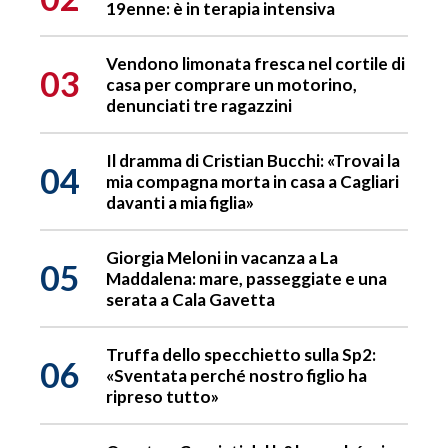
19enne: è in terapia intensiva
Vendono limonata fresca nel cortile di
03
casa per comprare un motorino,
denunciati tre ragazzini
Il dramma di Cristian Bucchi: «Trovai la
04
mia compagna morta in casa a Cagliari
davanti a mia figlia»
Giorgia Meloni in vacanza a La
05
Maddalena: mare, passeggiate e una
serata a Cala Gavetta
Truffa dello specchietto sulla Sp2:
06
«Sventata perché nostro figlio ha
ripreso tutto»