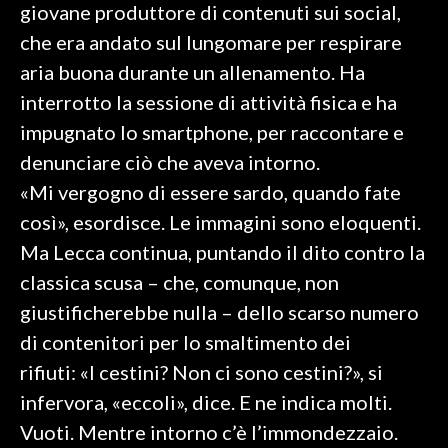
giovane produttore di contenuti sui social,
che era andato sul lungomare per respirare
SPETTACOLI
aria buona durante un allenamento. Ha
GOSSIP
interrotto la sessione di attività fisica e ha
impugnato lo smartphone, per raccontare e
SALUTE
denunciare ciò che aveva intorno.
SARDEGNA TURISMO
«Mi vergogno di essere sardo, quando fate
così», esordisce. Le immagini sono eloquenti.
SARDI NEL MONDO
Ma Lecca continua, puntando il dito contro la
NOTIZIE
classica scusa – che, comunque, non
EVENTI
giustificherebbe nulla – dello scarso numero
di contenitori per lo smaltimento dei
#CARAUNIONE
rifiuti: «I cestini? Non ci sono cestini?», si
3 MINUTI CON
infervora, «eccoli», dice. E ne indica molti.
Vuoti. Mentre intorno c’è l’immondezzaio.
INSULARITÀ