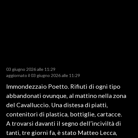
LAVORO
BANDI
SPORT IN SARDEGNA
SPORT
RISULTATI E CLASSIFICHE
CALCIO
03 giugno 2026 alle 11:29
aggiornato il 03 giugno 2026 alle 11:29
CALCIO REGIONALE
BASKET
Immondezzaio Poetto. Rifiuti di ogni tipo
VOLLEY
abbandonati ovunque, al mattino nella zona
MOTORI
del Cavalluccio. Una distesa di piatti,
TENNIS
contenitori di plastica, bottiglie, cartacce.
ALTRI SPORT
A trovarsi davanti il segno dell’inciviltà di
tanti, tre giorni fa, è stato Matteo Lecca,
CULTURA