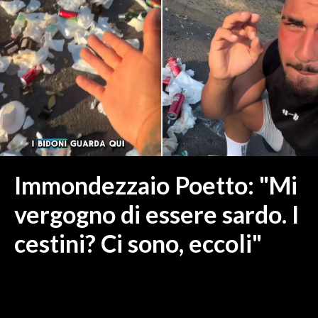
MEDIO CAMPIDANO
ORISTANO E PROVINCIA
SASSARI E PROVINCIA
GALLURA
NUORO E PROVINCIA
OGLIASTRA
AGENDA
CRONACA
Immondezzaio Poetto: "Mi
ITALIA
vergogno di essere sardo. I
MONDO
cestini? Ci sono, eccoli"
POLITICA
ECONOMIA
SERVIZI ALLE IMPRESE