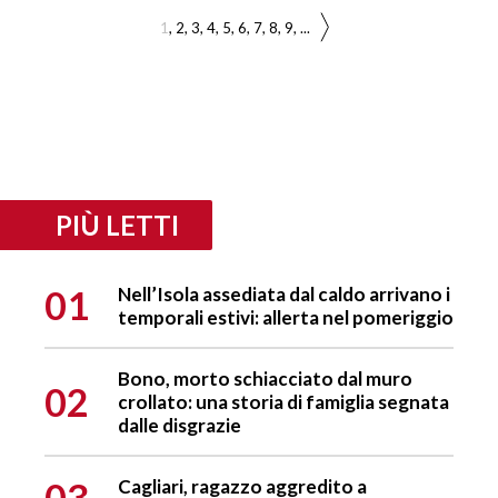
1
2
3
4
5
6
7
8
9
...
PIÙ LETTI
01
Nell’Isola assediata dal caldo arrivano i
temporali estivi: allerta nel pomeriggio
Bono, morto schiacciato dal muro
02
crollato: una storia di famiglia segnata
dalle disgrazie
03
Cagliari, ragazzo aggredito a