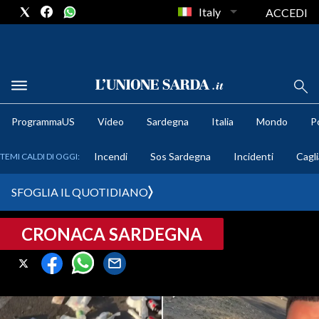
Italy
ACCEDI
METEO
ProgrammaUS
Video
Sardegna
Italia
Mondo
Po
COMUNI AL VOTO
Incendi
Sos Sardegna
Incidenti
Cagli
TEMI CALDI DI OGGI:
VIDEO
SFOGLIA IL QUOTIDIANO
FOTO
CRONACA SARDEGNA
CRONACA SARDEGNA
CAGLIARI
PROVINCIA DI CAGLIARI
SULCIS IGLESIENTE