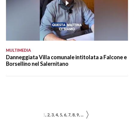
MULTIMEDIA
Danneggiata Villa comunale intitolata a Falcone e
Borsellino nel Salernitano
1
2
3
4
5
6
7
8
9
...