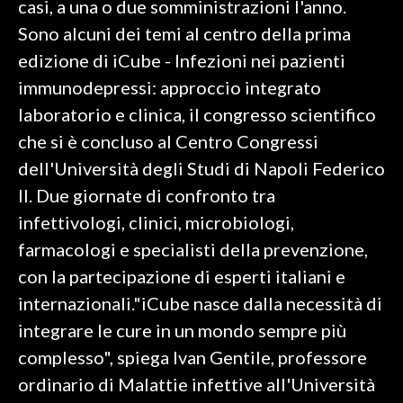
casi, a una o due somministrazioni l'anno.
Sono alcuni dei temi al centro della prima
SPETTACOLI
edizione di iCube - Infezioni nei pazienti
GOSSIP
immunodepressi: approccio integrato
laboratorio e clinica, il congresso scientifico
SALUTE
che si è concluso al Centro Congressi
dell'Università degli Studi di Napoli Federico
SARDEGNA TURISMO
II. Due giornate di confronto tra
SARDI NEL MONDO
infettivologi, clinici, microbiologi,
NOTIZIE
farmacologi e specialisti della prevenzione,
EVENTI
con la partecipazione di esperti italiani e
internazionali."iCube nasce dalla necessità di
#CARAUNIONE
integrare le cure in un mondo sempre più
3 MINUTI CON
complesso", spiega Ivan Gentile, professore
ordinario di Malattie infettive all'Università
INSULARITÀ