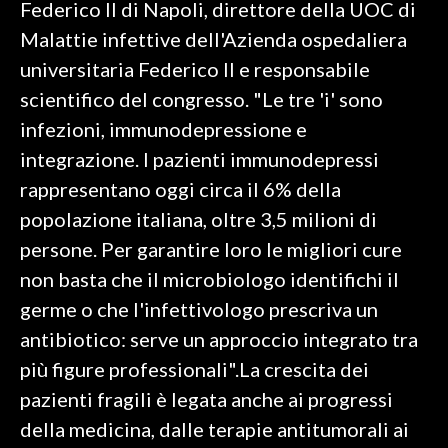
Federico II di Napoli, direttore della UOC di
Malattie infettive dell'Azienda ospedaliera
INFO AZIENDE
universitaria Federico II e responsabile
ABBONATI
scientifico del congresso. "Le tre 'i' sono
ANNUNCI
infezioni, immunodepressione e
NECROLOGI
integrazione. I pazienti immunodepressi
PUBBLICITÀ
rappresentano oggi circa il 6% della
SPIAGGE
popolazione italiana, oltre 3,5 milioni di
STORE
persone. Per garantire loro le migliori cure
non basta che il microbiologo identifichi il
germe o che l'infettivologo prescriva un
antibiotico: serve un approccio integrato tra
più figure professionali".La crescita dei
pazienti fragili è legata anche ai progressi
della medicina, dalle terapie antitumorali ai