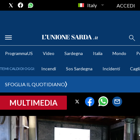
Italy
ACCEDI
METEO
ProgrammaUS
Video
Sardegna
Italia
Mondo
Po
COMUNI AL VOTO
Incendi
Sos Sardegna
Incidenti
Cagli
TEMI CALDI DI OGGI:
VIDEO
SFOGLIA IL QUOTIDIANO
FOTO
MULTIMEDIA
CRONACA SARDEGNA
CAGLIARI
PROVINCIA DI CAGLIARI
SULCIS IGLESIENTE