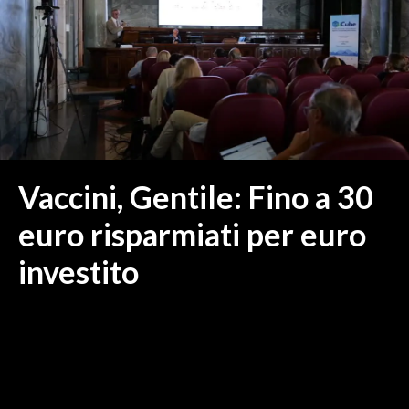
MEDIO CAMPIDANO
ORISTANO E PROVINCIA
SASSARI E PROVINCIA
GALLURA
NUORO E PROVINCIA
OGLIASTRA
AGENDA
Vaccini, Gentile: Fino a 30
CRONACA
euro risparmiati per euro
ITALIA
investito
MONDO
POLITICA
ECONOMIA
SERVIZI ALLE IMPRESE