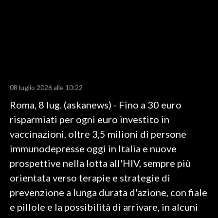
LAVORO
BANDI
SPORT IN SARDEGNA
SPORT
08 luglio 2026 alle 10:22
RISULTATI E CLASSIFICHE
Roma, 8 lug. (askanews) - Fino a 30 euro
CALCIO
risparmiati per ogni euro investito in
CALCIO REGIONALE
vaccinazioni, oltre 3,5 milioni di persone
BASKET
immunodepresse oggi in Italia e nuove
VOLLEY
prospettive nella lotta all'HIV, sempre più
MOTORI
orientata verso terapie e strategie di
TENNIS
prevenzione a lunga durata d'azione, con fiale
ALTRI SPORT
e pillole e la possibilità di arrivare, in alcuni
CULTURA