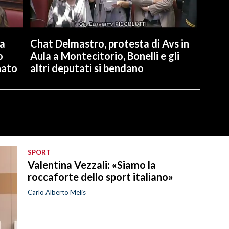
la
Chat Delmastro, protesta di Avs in
o
Aula a Montecitorio, Bonelli e gli
nato
altri deputati si bendano
SPORT
Valentina Vezzali: «Siamo la
roccaforte dello sport italiano»
Carlo Alberto Melis