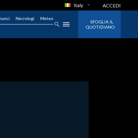
Italy
ACCEDI
nunci
Necrologi
Meteo
SFOGLIA IL
QUOTIDIANO