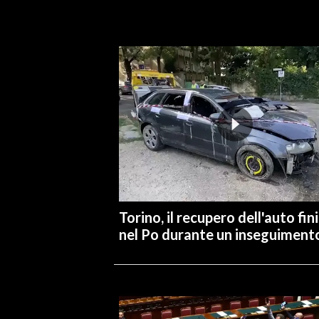
INFO AZIENDE
ABBONATI
ANNUNCI
NECROLOGI
PUBBLICITÀ
SPIAGGE
STORE
Torino, il recupero dell'auto fin
nel Po durante un inseguiment