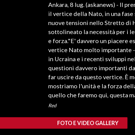
Ankara, 8 lug. (askanews) - Il p
LAVORO
il vertice della Nato, in una fase
BANDI
nuove tensioni nello Stretto di 
sottolineato la necessità per i 
SPORT IN SARDEGNA
e forza."E' davvero un piacere e
SPORT
vertice Nato molto importante - 
RISULTATI E CLASSIFICHE
in Ucraina e i recenti sviluppi 
CALCIO
questioni davvero importanti da 
CALCIO REGIONALE
far uscire da questo vertice. È 
BASKET
mostriamo l'unità e la forza de
VOLLEY
quello che faremo qui, questa ma
MOTORI
Red
TENNIS
ALTRI SPORT
FOTO E VIDEO GALLERY
CULTURA