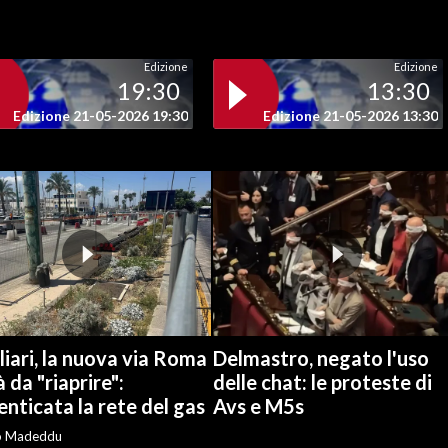
Edizione
Edizione
19:30
13:30
Edizione 21-05-2026 19:30
Edizione 21-05-2026 13:30
iari, la nuova via Roma
Delmastro, negato l'uso
à da "riaprire":
delle chat: le proteste di
nticata la rete del gas
Avs e M5s
o Madeddu