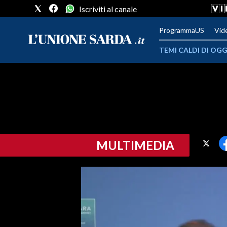
Iscriviti al canale
ProgrammaUS
Vid
TEMI CALDI DI OGG
METEO
COMUNI AL VOTO
VIDEO
MULTIMEDIA
FOTO
CRONACA SARDEGNA
CAGLIARI
PROVINCIA DI CAGLIARI
SULCIS IGLESIENTE