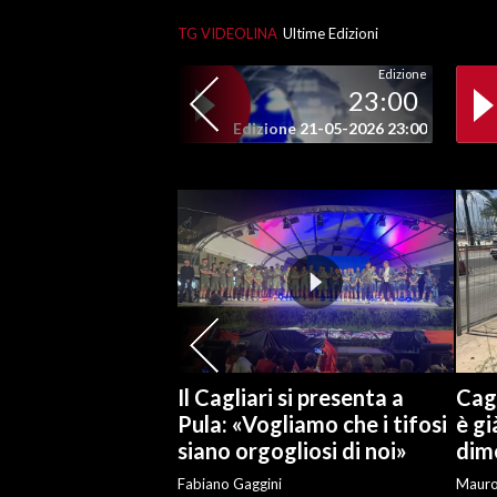
TG VIDEOLINA
Ultime Edizioni
SPETTACOLI
Edizione
23:00
GOSSIP
Edizione 21-05-2026 23:00
SALUTE
SARDEGNA TURISMO
SARDI NEL MONDO
NOTIZIE
EVENTI
#CARAUNIONE
Il Cagliari si presenta a
Cagl
Pula: «Vogliamo che i tifosi
è gi
3 MINUTI CON
siano orgogliosi di noi»
dime
Fabiano Gaggini
Maur
INSULARITÀ