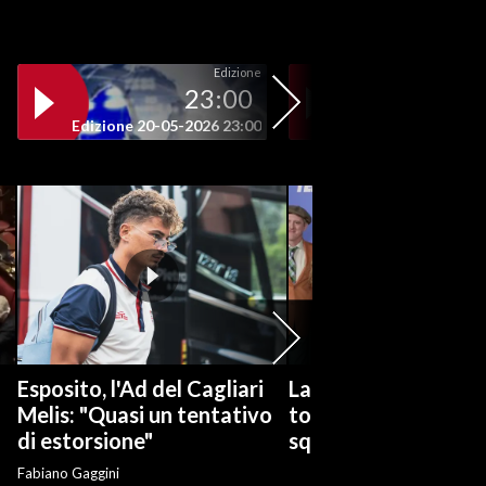
Edizione
23:00
19
Edizione 20-05-2026 23:00
Edizione 20-05-202
Esposito, l'Ad del Cagliari
La serie tv "Ted Las
Melis: "Quasi un tentativo
torna con una nuov
di estorsione"
squadra di calcio
Fabiano Gaggini