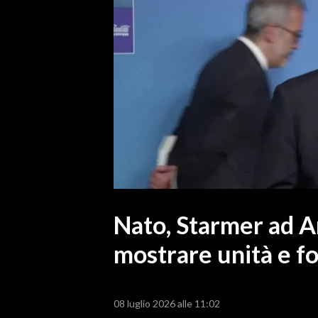
MEDIO CAMPIDANO
ORISTANO E PROVINCIA
SASSARI E PROVINCIA
GALLURA
NUORO E PROVINCIA
OGLIASTRA
AGENDA
CRONACA
ITALIA
MONDO
Nato, Starmer ad A
mostrare unità e f
POLITICA
ECONOMIA
08 luglio 2026 alle 11:02
SERVIZI ALLE IMPRESE