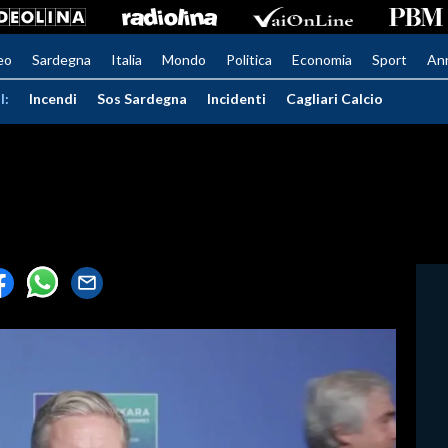
eo
Sardegna
Italia
Mondo
Politica
Economia
Sport
An
I:
Incendi
Sos Sardegna
Incidenti
Cagliari Calcio