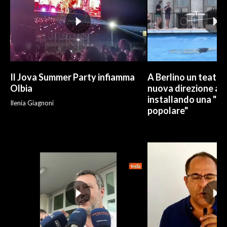
INFO AZIENDE
ABBONATI
ANNUNCI
NECROLOGI
Il Jova Summer Party infiamma
A Berlino un teatro
PUBBLICITÀ
Olbia
nuova direzione art
installando una "pi
SPIAGGE
Ilenia Giagnoni
popolare"
STORE