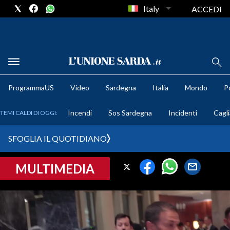
Italy
ACCEDI
METEO
ProgrammaUS
Video
Sardegna
Italia
Mondo
Po
COMUNI AL VOTO
Incendi
Sos Sardegna
Incidenti
Cagli
TEMI CALDI DI OGGI:
VIDEO
SFOGLIA IL QUOTIDIANO
FOTO
MULTIMEDIA
CRONACA SARDEGNA
CAGLIARI
PROVINCIA DI CAGLIARI
SULCIS IGLESIENTE