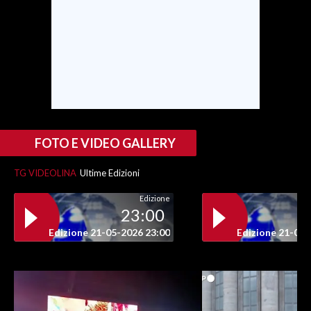
SPETTACOLI
GOSSIP
SALUTE
SARDEGNA TURISMO
FOTO E VIDEO GALLERY
SARDI NEL MONDO
TG VIDEOLINA
Ultime Edizioni
NOTIZIE
Edizione
EVENTI
23:00
Edizione 21-05-2026 23:00
Edizione 21-05-
#CARAUNIONE
3 MINUTI CON
INSULARITÀ