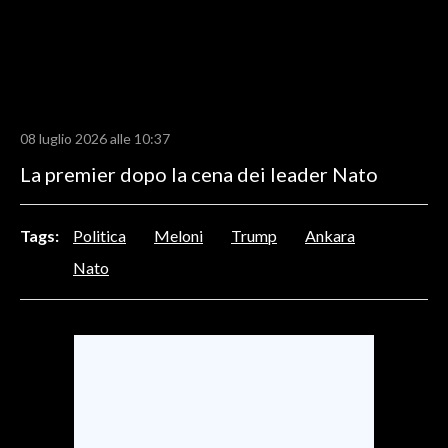
LAVORO
BANDI
SPORT IN SARDEGNA
08 luglio 2026 alle 10:37
SPORT
La premier dopo la cena dei leader Nato
RISULTATI E CLASSIFICHE
CALCIO
Tags:
Politica
Meloni
Trump
Ankara
CALCIO REGIONALE
Nato
BASKET
VOLLEY
MOTORI
TENNIS
ALTRI SPORT
CULTURA