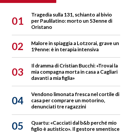
Tragedia sulla 131, schianto al bivio
01
per Paulilatino: morto un 53enne di
Oristano
02
Malore in spiaggia a Lotzorai, grave un
19enne: è in terapia intensiva
Il dramma di Cristian Bucchi: «Trovai la
03
mia compagna morta in casa a Cagliari
davanti a mia figlia»
Vendono limonata fresca nel cortile di
04
casa per comprare un motorino,
denunciati tre ragazzini
05
Quartu: «Cacciati dal b&b perché mio
figlio è autistico». Il gestore smentisce