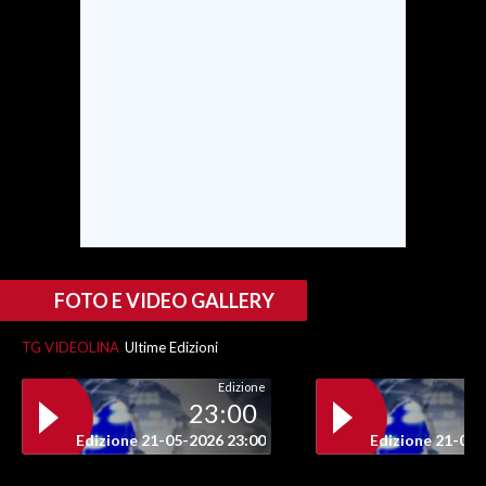
SPETTACOLI
GOSSIP
SALUTE
SARDEGNA TURISMO
SARDI NEL MONDO
NOTIZIE
FOTO E VIDEO GALLERY
EVENTI
TG VIDEOLINA
Ultime Edizioni
#CARAUNIONE
Edizione
23:00
3 MINUTI CON
Edizione 21-05-2026 23:00
Edizione 21-05-
INSULARITÀ