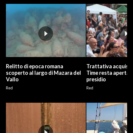
INFO AZIENDE
ABBONATI
ANNUNCI
NECROLOGI
PUBBLICITÀ
SPIAGGE
Relitto di epoca romana
Trattativa acquisto
STORE
scoperto al largo di Mazara del
Time resta aperta, G
Vallo
presidio
Red
Red