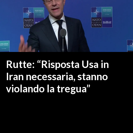
MEDIO CAMPIDANO
ORISTANO E PROVINCIA
SASSARI E PROVINCIA
GALLURA
NUORO E PROVINCIA
OGLIASTRA
AGENDA
Rutte: “Risposta Usa in
CRONACA
Iran necessaria, stanno
ITALIA
violando la tregua”
MONDO
POLITICA
ECONOMIA
SERVIZI ALLE IMPRESE