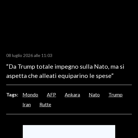
LAVORO
BANDI
SPORT IN SARDEGNA
SPORT
08 luglio 2026 alle 11:03
RISULTATI E CLASSIFICHE
“Da Trump totale impegno sulla Nato, ma si
CALCIO
aspetta che alleati equiparino le spese”
CALCIO REGIONALE
BASKET
VOLLEY
Tags:
Mondo
AFP
Ankara
Nato
Trump
MOTORI
Iran
Rutte
TENNIS
ALTRI SPORT
CULTURA