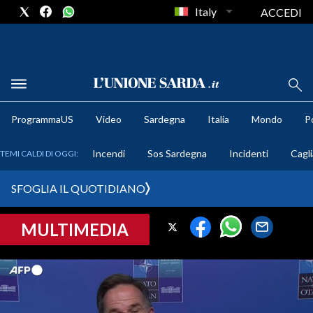
Italy
ACCEDI
METEO
ProgrammaUS
Video
Sardegna
Italia
Mondo
Po
COMUNI AL VOTO
Incendi
Sos Sardegna
Incidenti
Cagli
TEMI CALDI DI OGGI:
VIDEO
SFOGLIA IL QUOTIDIANO
FOTO
MULTIMEDIA
CRONACA SARDEGNA
CAGLIARI
PROVINCIA DI CAGLIARI
SULCIS IGLESIENTE