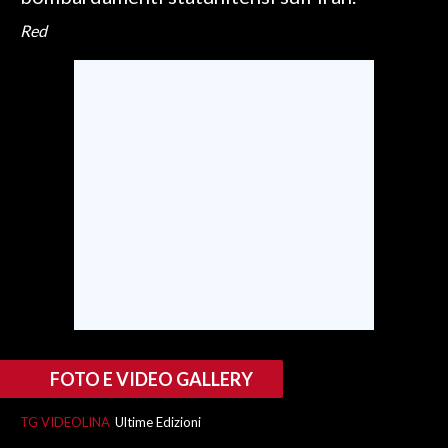
Red
SPETTACOLI
GOSSIP
SALUTE
SARDEGNA TURISMO
SARDI NEL MONDO
NOTIZIE
EVENTI
#CARAUNIONE
FOTO E VIDEO GALLERY
3 MINUTI CON
TG VIDEOLINA
Ultime Edizioni
INSULARITÀ