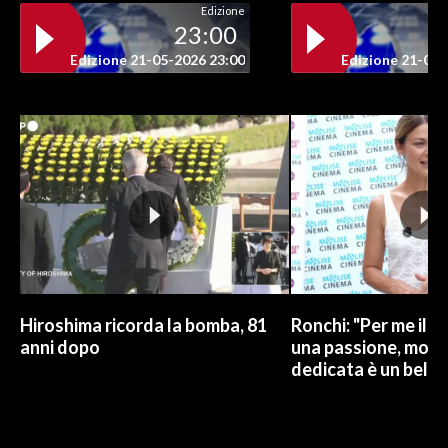
Edizione
23:00
INFO AZIENDE
Edizione 21-05-2026 23:00
Edizione 21-05-
ABBONATI
ANNUNCI
NECROLOGI
PUBBLICITÀ
SPIAGGE
STORE
Hiroshima ricorda la bomba, 81
Ronchi: "Per me il c
anni dopo
una passione, mono
dedicata è un bel r