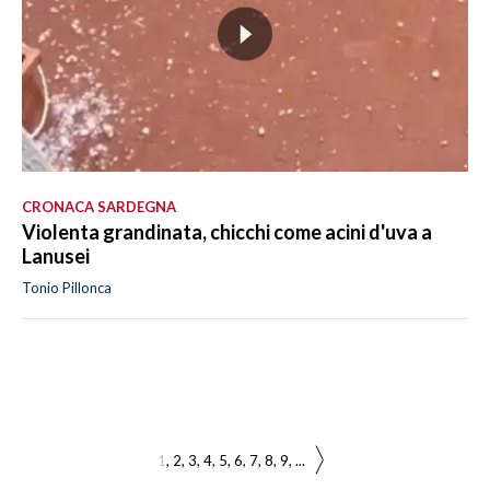
CRONACA SARDEGNA
Violenta grandinata, chicchi come acini d'uva a
Lanusei
Tonio Pillonca
1
2
3
4
5
6
7
8
9
...