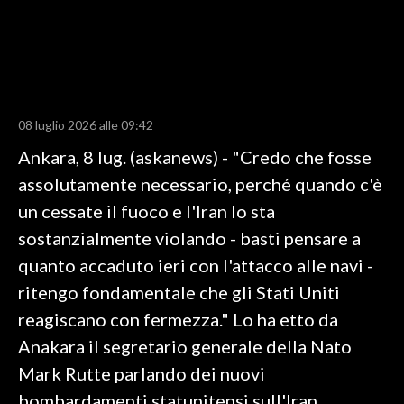
LAVORO
BANDI
SPORT IN SARDEGNA
08 luglio 2026 alle 09:42
SPORT
Ankara, 8 lug. (askanews) - "Credo che fosse
RISULTATI E CLASSIFICHE
assolutamente necessario, perché quando c'è
CALCIO
un cessate il fuoco e l'Iran lo sta
CALCIO REGIONALE
sostanzialmente violando - basti pensare a
BASKET
quanto accaduto ieri con l'attacco alle navi -
VOLLEY
ritengo fondamentale che gli Stati Uniti
MOTORI
reagiscano con fermezza." Lo ha etto da
TENNIS
Anakara il segretario generale della Nato
ALTRI SPORT
Mark Rutte parlando dei nuovi
bombardamenti statunitensi sull'Iran.
CULTURA