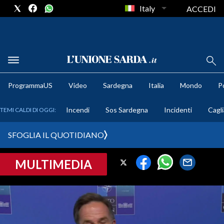
Italy
ACCEDI
METEO
ProgrammaUS
Video
Sardegna
Italia
Mondo
Po
COMUNI AL VOTO
Incendi
Sos Sardegna
Incidenti
Cagli
TEMI CALDI DI OGGI:
VIDEO
SFOGLIA IL QUOTIDIANO
FOTO
MULTIMEDIA
CRONACA SARDEGNA
CAGLIARI
PROVINCIA DI CAGLIARI
SULCIS IGLESIENTE