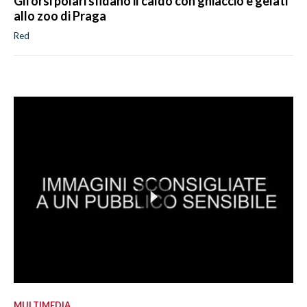
Gli orsi polari sfidano il caldo con ghiaccio e gelati
allo zoo di Praga
Red
MULTIMEDIA