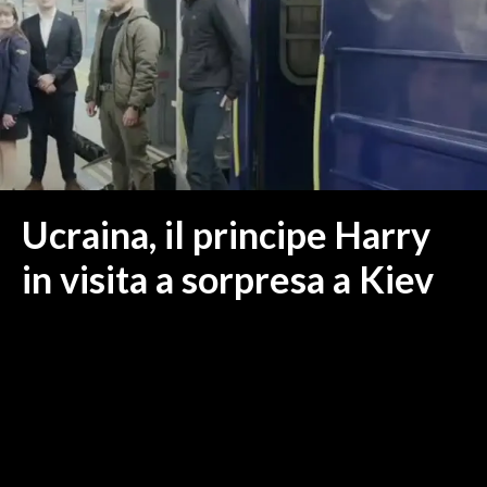
MEDIO CAMPIDANO
ORISTANO E PROVINCIA
SASSARI E PROVINCIA
GALLURA
NUORO E PROVINCIA
OGLIASTRA
AGENDA
Ucraina, il principe Harry
CRONACA
in visita a sorpresa a Kiev
ITALIA
MONDO
POLITICA
ECONOMIA
SERVIZI ALLE IMPRESE