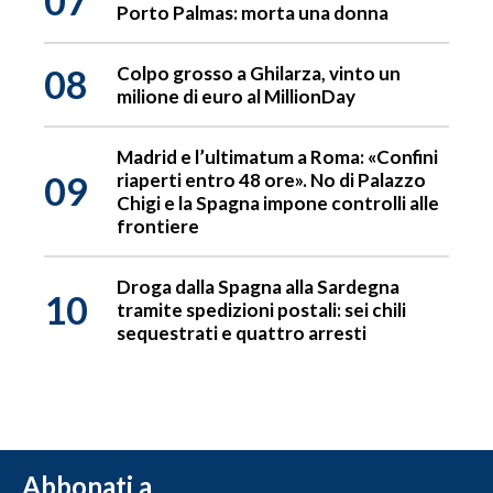
07
Porto Palmas: morta una donna
08
Colpo grosso a Ghilarza, vinto un
milione di euro al MillionDay
Madrid e l’ultimatum a Roma: «Confini
09
riaperti entro 48 ore». No di Palazzo
Chigi e la Spagna impone controlli alle
frontiere
Droga dalla Spagna alla Sardegna
10
tramite spedizioni postali: sei chili
sequestrati e quattro arresti
Abbonati a