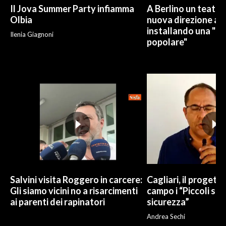
Il Jova Summer Party infiamma
A Berlino un teatro
Olbia
nuova direzione art
installando una "pi
Ilenia Giagnoni
popolare"
Salvini visita Roggero in carcere:
Cagliari, il progetto 
Gli siamo vicini no a risarcimenti
campo i “Piccoli sup
ai parenti dei rapinatori
sicurezza”
Andrea Sechi