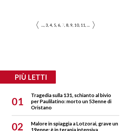
...
3
4
5
6
7
8
9
10
11
...
PIÙ LETTI
Tragedia sulla 131, schianto al bivio
01
per Paulilatino: morto un 53enne di
Oristano
02
Malore in spiaggia a Lotzorai, grave un
19enne: è in terapia intensiva