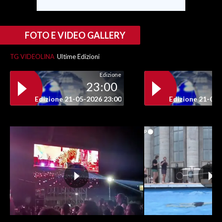
INFO AZIENDE
FOTO E VIDEO GALLERY
ABBONATI
ANNUNCI
TG VIDEOLINA
Ultime Edizioni
NECROLOGI
Edizione
PUBBLICITÀ
23:00
SPIAGGE
Edizione 21-05-2026 23:00
Edizione 21-05-
STORE