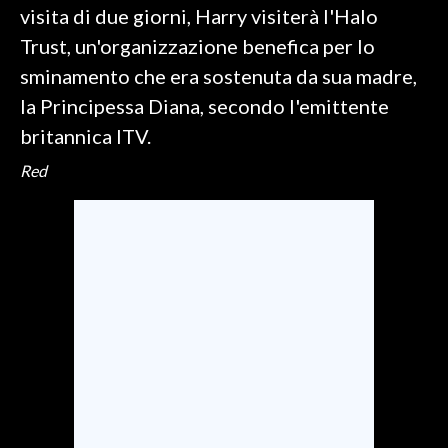
visita di due giorni, Harry visiterà l'Halo
Trust, un'organizzazione benefica per lo
SPETTACOLI
sminamento che era sostenuta da sua madre,
GOSSIP
la Principessa Diana, secondo l'emittente
britannica ITV.
SALUTE
Red
SARDEGNA TURISMO
SARDI NEL MONDO
NOTIZIE
EVENTI
#CARAUNIONE
3 MINUTI CON
INSULARITÀ