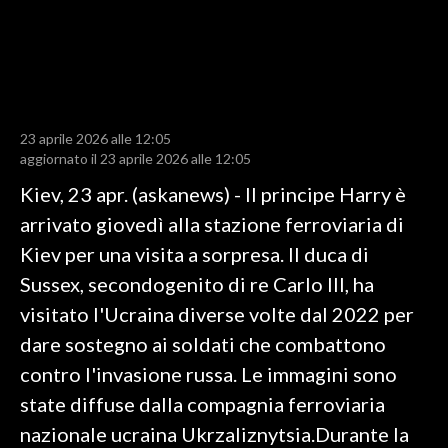
LAVORO
BANDI
SPORT IN SARDEGNA
23 aprile 2026 alle 12:05
SPORT
aggiornato il 23 aprile 2026 alle 12:05
RISULTATI E CLASSIFICHE
Kiev, 23 apr. (askanews) - Il principe Harry è
CALCIO
arrivato giovedì alla stazione ferroviaria di
CALCIO REGIONALE
Kiev per una visita a sorpresa. Il duca di
BASKET
Sussex, secondogenito di re Carlo III, ha
VOLLEY
visitato l'Ucraina diverse volte dal 2022 per
MOTORI
dare sostegno ai soldati che combattono
TENNIS
contro l'invasione russa. Le immagini sono
ALTRI SPORT
state diffuse dalla compagnia ferroviaria
nazionale ucraina Ukrzaliznytsia.Durante la
CULTURA