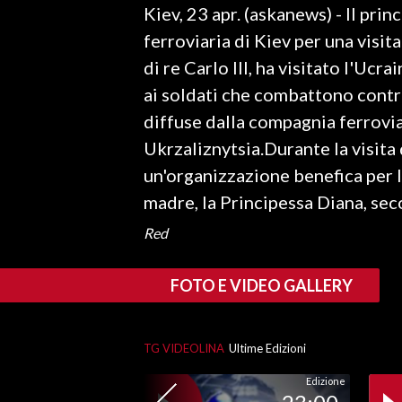
Kiev, 23 apr. (askanews) - Il prin
LAVORO
ferroviaria di Kiev per una visit
BANDI
di re Carlo III, ha visitato l'Uc
ai soldati che combattono contro
SPORT IN SARDEGNA
diffuse dalla compagnia ferrovia
SPORT
Ukrzaliznytsia.Durante la visita 
RISULTATI E CLASSIFICHE
un'organizzazione benefica per 
CALCIO
madre, la Principessa Diana, sec
CALCIO REGIONALE
Red
BASKET
VOLLEY
FOTO E VIDEO GALLERY
MOTORI
TENNIS
TG VIDEOLINA
Ultime Edizioni
ALTRI SPORT
Edizione
CULTURA