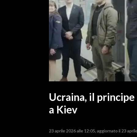
MEDIO CAMPIDANO
ORISTANO E PROVINCIA
SASSARI E PROVINCIA
GALLURA
NUORO E PROVINCIA
OGLIASTRA
AGENDA
CRONACA
ITALIA
MONDO
Ucraina, il principe
a Kiev
POLITICA
ECONOMIA
23 aprile 2026 alle 12:05
aggiornato il 23 april
SERVIZI ALLE IMPRESE