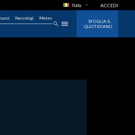
Italy
ACCEDI
nunci
Necrologi
Meteo
SFOGLIA IL
QUOTIDIANO