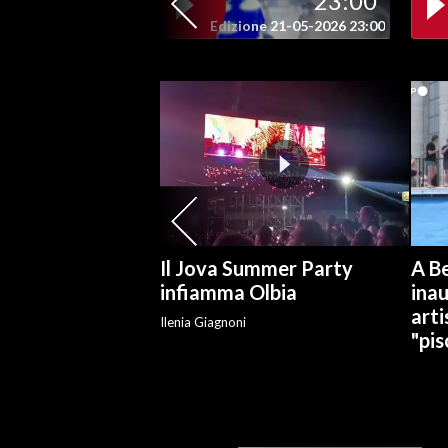
23:00
Edizione 21-05-2026 23:00
SPETTACOLI
GOSSIP
SALUTE
SARDEGNA TURISMO
SARDI NEL MONDO
Il Jova Summer Party
A Be
NOTIZIE
infiamma Olbia
ina
EVENTI
arti
Ilenia Giagnoni
"pis
#CARAUNIONE
3 MINUTI CON
INSULARITÀ