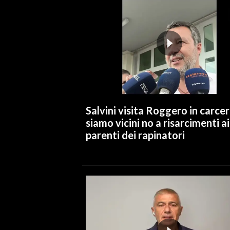
INFO AZIENDE
ABBONATI
ANNUNCI
NECROLOGI
PUBBLICITÀ
SPIAGGE
Salvini visita Roggero in carcer
STORE
siamo vicini no a risarcimenti ai
parenti dei rapinatori