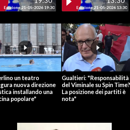
19:30
13:30
Edizione 21-05-2026 19:30
Edizione 21-05-2026 13:30
rlino un teatro
Gualtieri: "Responsabilità
ugura nuova direzione
del Viminale su Spin Time
stica installando una
La posizione dei partiti è
cina popolare"
nota"