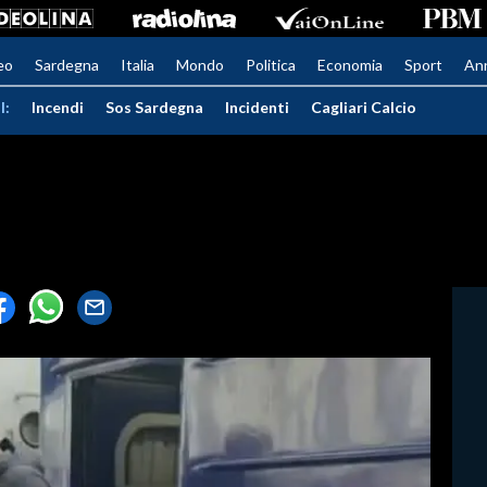
eo
Sardegna
Italia
Mondo
Politica
Economia
Sport
An
I:
Incendi
Sos Sardegna
Incidenti
Cagliari Calcio