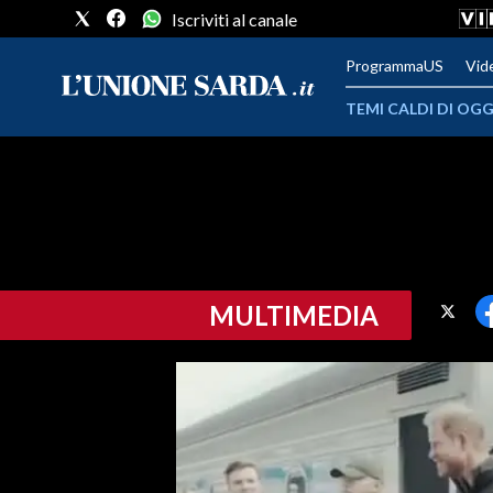
Iscriviti al canale
ProgrammaUS
Vid
TEMI CALDI DI OGG
METEO
COMUNI AL VOTO
VIDEO
MULTIMEDIA
FOTO
CRONACA SARDEGNA
CAGLIARI
PROVINCIA DI CAGLIARI
SULCIS IGLESIENTE