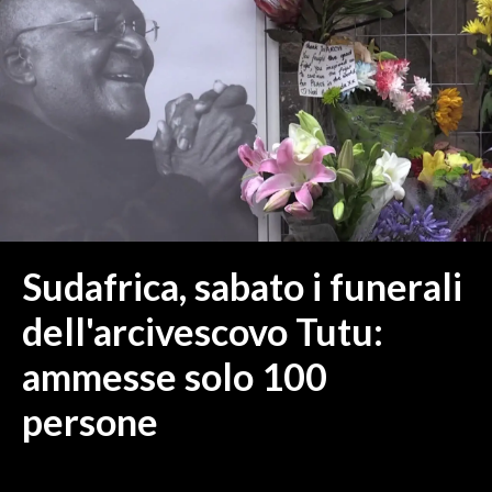
MEDIO CAMPIDANO
ORISTANO E PROVINCIA
SASSARI E PROVINCIA
GALLURA
NUORO E PROVINCIA
OGLIASTRA
AGENDA
CRONACA
Sudafrica, sabato i funerali
ITALIA
dell'arcivescovo Tutu:
MONDO
ammesse solo 100
POLITICA
persone
ECONOMIA
SERVIZI ALLE IMPRESE