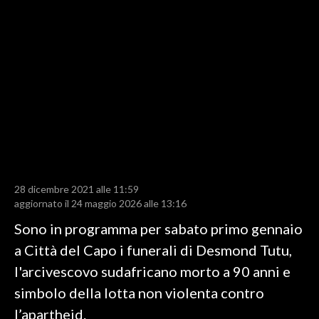
LAVORO
BANDI
SPORT IN SARDEGNA
SPORT
RISULTATI E CLASSIFICHE
CALCIO
CALCIO REGIONALE
28 dicembre 2021 alle 11:59
BASKET
aggiornato il 24 maggio 2026 alle 13:16
VOLLEY
Sono in programma per sabato primo gennaio
MOTORI
a Città del Capo i funerali di Desmond Tutu,
TENNIS
l'arcivescovo sudafricano morto a 90 anni e
ALTRI SPORT
simbolo della lotta non violenta contro
l’apartheid.
CULTURA