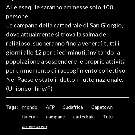
Alle esequie saranno ammesse solo 100
SPETTACOLI
persone.
Le campane della cattedrale di San Giorgio,
GOSSIP
dove attualmente si trova la salma del
SALUTE
religioso, suoneranno fino a venerdì tutti i
giorni alle 12 per dieci minuti, invitando la
SARDEGNA TURISMO
popolazione a sospendere le proprie attività
per un momento di raccoglimento collettivo.
SARDI NEL MONDO
Nel Paese è stato indetto il lutto nazionale.
NOTIZIE
(Unioneonline/F)
EVENTI
#CARAUNIONE
Tags:
Mondo
AFP
Sudafrica
Capetown
funerali
campane
cattedrale
Tutu
3 MINUTI CON
arcivescovo
INSULARITÀ