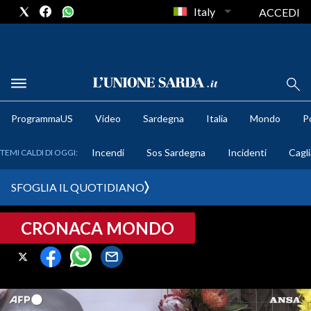
Italy
ACCEDI
METEO
ProgrammaUS
Video
Sardegna
Italia
Mondo
Po
COMUNI AL VOTO
Incendi
Sos Sardegna
Incidenti
Cagli
TEMI CALDI DI OGGI:
VIDEO
SFOGLIA IL QUOTIDIANO
FOTO
CRONACA MONDO
CRONACA SARDEGNA
CAGLIARI
PROVINCIA DI CAGLIARI
SULCIS IGLESIENTE