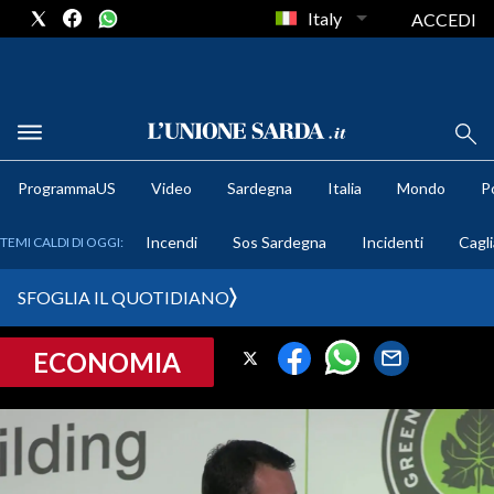
Italy
ACCEDI
METEO
ProgrammaUS
Video
Sardegna
Italia
Mondo
Po
COMUNI AL VOTO
Incendi
Sos Sardegna
Incidenti
Cagli
TEMI CALDI DI OGGI:
VIDEO
SFOGLIA IL QUOTIDIANO
FOTO
ECONOMIA
CRONACA SARDEGNA
CAGLIARI
PROVINCIA DI CAGLIARI
SULCIS IGLESIENTE