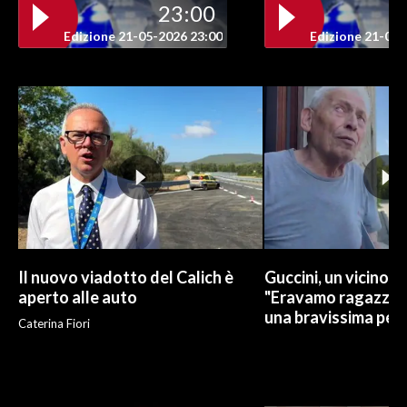
23:00
Edizione 21-05-2026 23:00
Edizione 21-05-
INFO AZIENDE
ABBONATI
ANNUNCI
NECROLOGI
PUBBLICITÀ
SPIAGGE
STORE
Il nuovo viadotto del Calich è
Guccini, un vicino di
aperto alle auto
"Eravamo ragazzi in
una bravissima per
Caterina Fiori