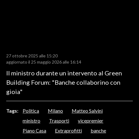
LAVORO
BANDI
SPORT IN SARDEGNA
SPORT
27 ottobre 2025 alle 15:20
RISULTATI E CLASSIFICHE
aggiornato il 25 maggio 2026 alle 16:14
CALCIO
Il ministro durante un intervento al Green
CALCIO REGIONALE
Building Forum: "Banche collaborino con
BASKET
gioia"
VOLLEY
MOTORI
Tags:
Politica
Milano
Matteo Salvini
TENNIS
ministro
Trasporti
vicepremier
ALTRI SPORT
Piano Casa
Extraprofitti
banche
CULTURA