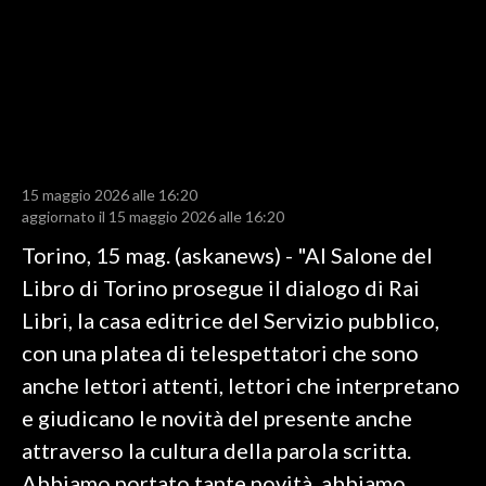
LAVORO
BANDI
SPORT IN SARDEGNA
SPORT
15 maggio 2026 alle 16:20
RISULTATI E CLASSIFICHE
aggiornato il 15 maggio 2026 alle 16:20
CALCIO
Torino, 15 mag. (askanews) - "Al Salone del
CALCIO REGIONALE
Libro di Torino prosegue il dialogo di Rai
BASKET
Libri, la casa editrice del Servizio pubblico,
VOLLEY
con una platea di telespettatori che sono
MOTORI
anche lettori attenti, lettori che interpretano
TENNIS
e giudicano le novità del presente anche
ALTRI SPORT
attraverso la cultura della parola scritta.
Abbiamo portato tante novità, abbiamo
CULTURA