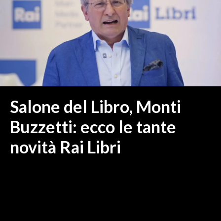
MEDIO CAMPIDANO
ORISTANO E PROVINCIA
SASSARI E PROVINCIA
GALLURA
NUORO E PROVINCIA
OGLIASTRA
AGENDA
Salone del Libro, Monti
CRONACA
Buzzetti: ecco le tante
ITALIA
novità Rai Libri
MONDO
POLITICA
ECONOMIA
SERVIZI ALLE IMPRESE