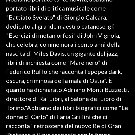
portato libri di critica musicale come
SPETTACOLI
"Battiato Svelato" di Giorgio Calcara,
dedicato al grande maestro catanese, gli
GOSSIP
"Esercizi di metamorfosi" di John Vignola,
SALUTE
che celebra, commemora i cento anni della
nascita di Miles Davis, un gigante del jazz,
SARDEGNA TURISMO
libri di inchiesta come "Mare nero" di
Federico Ruffo che racconta l'epopea dark,
SARDI NEL MONDO
oscura, criminosa della mala di Ostia". È
NOTIZIE
quanto ha dichiarato Adriano Monti Buzzetti,
EVENTI
direttore di Rai Libri, al Salone del Libro di
#CARAUNIONE
Torino."Abbiamo dei libri biografici come "Le
donne di Carlo" di Ilaria Grillini che ci
3 MINUTI CON
racconta i retroscena del nuovo Re di Gran
INSULARITÀ
Bretagna e il suo rapporto con le figure