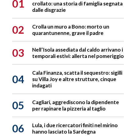
01
crollato: una storia di famiglia segnata
dalle disgrazie
02
Crolla un muro a Bono: morto un
quarantunenne, grave il padre
03
Nell’Isola assediata dal caldo arrivano i
temporali estivi: allerta nel pomeriggio
Cala Finanza, scatta il sequestro: sigilli
04
su Villa Joy e altre strutture, cinque
indagati
05
Cagliari, aggrediscono la dipendente
per rapinare la pizzeria al taglio
06
Lula, i due ricercatori finiti nel mirino
hanno lasciato la Sardegna