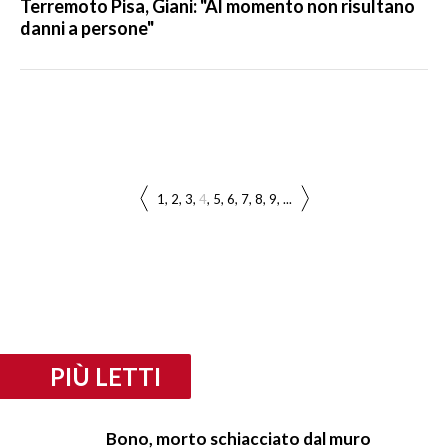
Terremoto Pisa, Giani: "Al momento non risultano
danni a persone"
1
2
3
4
5
6
7
8
9
...
PIÙ LETTI
Bono, morto schiacciato dal muro