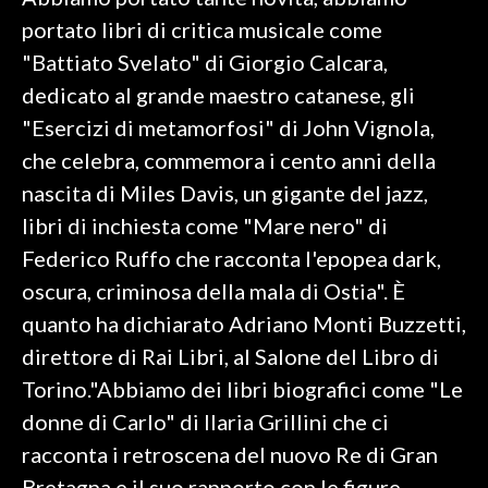
portato libri di critica musicale come
SPETTACOLI
"Battiato Svelato" di Giorgio Calcara,
dedicato al grande maestro catanese, gli
GOSSIP
"Esercizi di metamorfosi" di John Vignola,
SALUTE
che celebra, commemora i cento anni della
nascita di Miles Davis, un gigante del jazz,
SARDEGNA TURISMO
libri di inchiesta come "Mare nero" di
Federico Ruffo che racconta l'epopea dark,
SARDI NEL MONDO
oscura, criminosa della mala di Ostia". È
NOTIZIE
quanto ha dichiarato Adriano Monti Buzzetti,
EVENTI
direttore di Rai Libri, al Salone del Libro di
#CARAUNIONE
Torino."Abbiamo dei libri biografici come "Le
donne di Carlo" di Ilaria Grillini che ci
3 MINUTI CON
racconta i retroscena del nuovo Re di Gran
INSULARITÀ
Bretagna e il suo rapporto con le figure