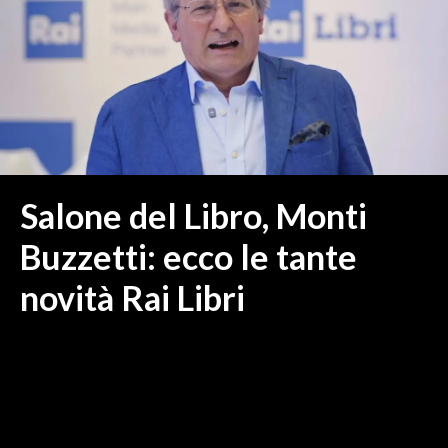
MEDIO CAMPIDANO
ORISTANO E PROVINCIA
SASSARI E PROVINCIA
GALLURA
NUORO E PROVINCIA
OGLIASTRA
AGENDA
Salone del Libro, Monti
CRONACA
Buzzetti: ecco le tante
ITALIA
novità Rai Libri
MONDO
POLITICA
ECONOMIA
SERVIZI ALLE IMPRESE