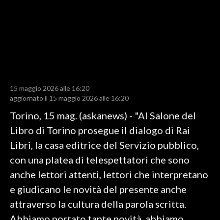
LAVORO
BANDI
SPORT IN SARDEGNA
SPORT
15 maggio 2026 alle 16:20
RISULTATI E CLASSIFICHE
aggiornato il 15 maggio 2026 alle 16:20
CALCIO
Torino, 15 mag. (askanews) - "Al Salone del
CALCIO REGIONALE
Libro di Torino prosegue il dialogo di Rai
BASKET
Libri, la casa editrice del Servizio pubblico,
VOLLEY
con una platea di telespettatori che sono
MOTORI
anche lettori attenti, lettori che interpretano
TENNIS
e giudicano le novità del presente anche
ALTRI SPORT
attraverso la cultura della parola scritta.
Abbiamo portato tante novità, abbiamo
CULTURA