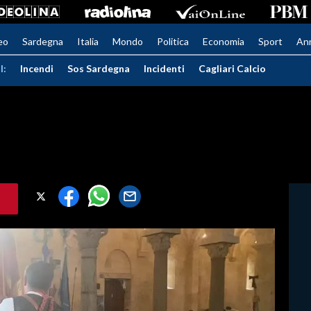
eo
Sardegna
Italia
Mondo
Politica
Economia
Sport
An
I:
Incendi
Sos Sardegna
Incidenti
Cagliari Calcio