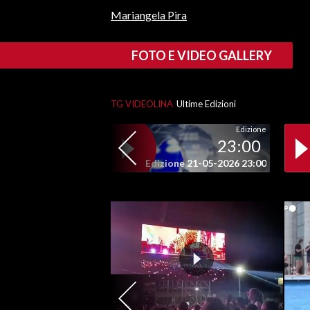
Mariangela Pira
SPETTACOLI
FOTO E VIDEO GALLERY
GOSSIP
SALUTE
TG VIDEOLINA
Ultime Edizioni
SARDEGNA TURISMO
Edizione
23:00
SARDI NEL MONDO
Edizione 21-05-2026 23:00
NOTIZIE
EVENTI
#CARAUNIONE
3 MINUTI CON
INSULARITÀ