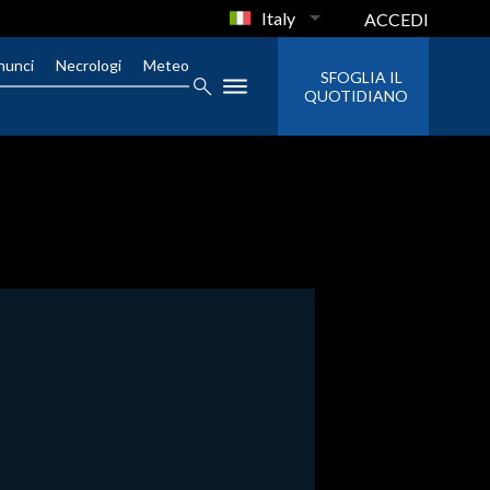
Italy
ACCEDI
nunci
Necrologi
Meteo
SFOGLIA IL
QUOTIDIANO