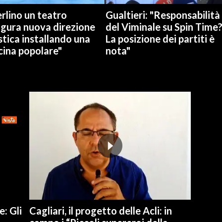
rlino un teatro
Gualtieri: "Responsabilità
ugura nuova direzione
del Viminale su Spin Time
stica installando una
La posizione dei partiti è
cina popolare"
nota"
e: Gli
Cagliari, il progetto delle Acli: in