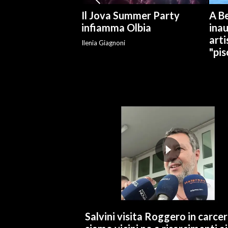
Il Jova Summer Party
A Be
INFO AZIENDE
infiamma Olbia
ina
ABBONATI
arti
Ilenia Giagnoni
"pis
ANNUNCI
NECROLOGI
PUBBLICITÀ
SPIAGGE
STORE
Salvini visita Roggero in carcer