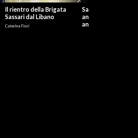
Il rientro della Brigata
Salvini: "Roggero ch
?
Sassari dal Libano
andare avanti su n
anti-risarcimenti"
Caterina Fiori