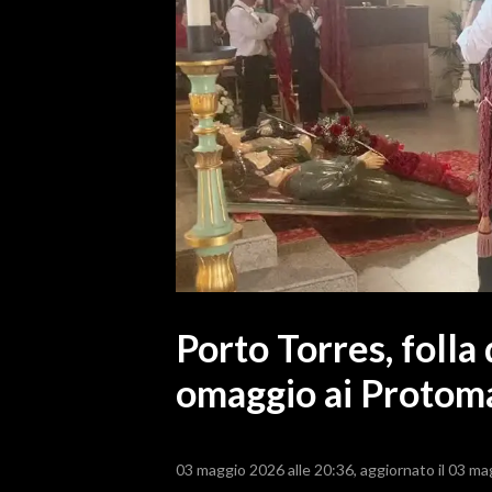
MEDIO CAMPIDANO
ORISTANO E PROVINCIA
SASSARI E PROVINCIA
GALLURA
NUORO E PROVINCIA
OGLIASTRA
AGENDA
CRONACA
ITALIA
MONDO
Porto Torres, folla
omaggio ai Protoma
POLITICA
ECONOMIA
03 maggio 2026 alle 20:36
aggiornato il 03 ma
SERVIZI ALLE IMPRESE