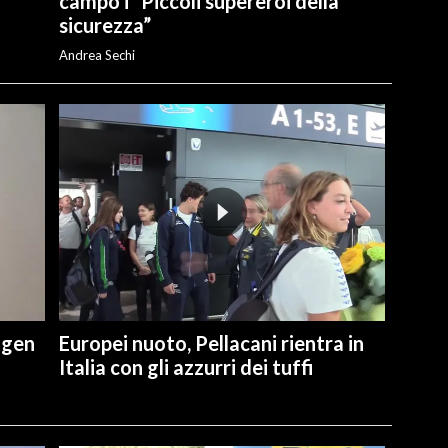
campo i “Piccoli supereroi della
sicurezza”
Andrea Sechi
ngen
Europei nuoto, Pellacani rientra in
Italia con gli azzurri dei tuffi