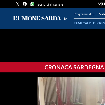
Iscriviti al canale
ProgrammaUS
Vid
TEMI CALDI DI OGG
METEO
COMUNI AL VOTO
VIDEO
CRONACA SARDEGNA
FOTO
CRONACA SARDEGNA
CAGLIARI
PROVINCIA DI CAGLIARI
SULCIS IGLESIENTE