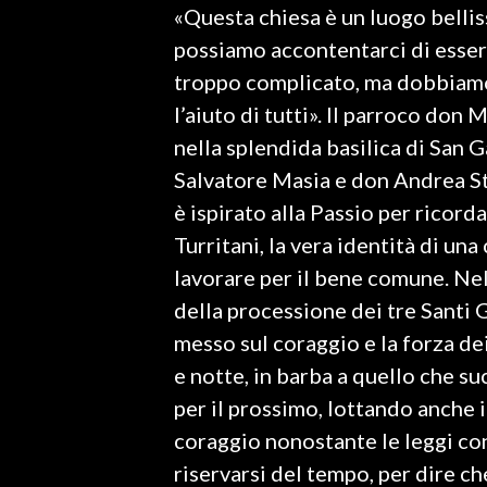
«Questa chiesa è un luogo bellis
LAVORO
possiamo accontentarci di esser
BANDI
troppo complicato, ma dobbiamo 
l’aiuto di tutti». Il parroco do
SPORT IN SARDEGNA
nella splendida basilica di San 
SPORT
Salvatore Masia e don Andrea Star
RISULTATI E CLASSIFICHE
è ispirato alla Passio per ricord
CALCIO
Turritani, la vera identità di un
CALCIO REGIONALE
lavorare per il bene comune. Nel
BASKET
della processione dei tre Santi 
VOLLEY
messo sul coraggio e la forza de
MOTORI
e notte, in barba a quello che su
TENNIS
per il prossimo, lottando anche
ALTRI SPORT
coraggio nonostante le leggi cont
riservarsi del tempo, per dire ch
CULTURA