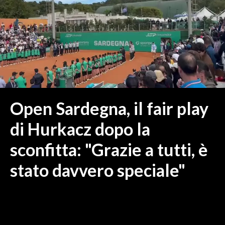
MEDIO CAMPIDANO
ORISTANO E PROVINCIA
SASSARI E PROVINCIA
GALLURA
NUORO E PROVINCIA
OGLIASTRA
AGENDA
Open Sardegna, il fair play
CRONACA
di Hurkacz dopo la
ITALIA
sconfitta: "Grazie a tutti, è
MONDO
stato davvero speciale"
POLITICA
ECONOMIA
SERVIZI ALLE IMPRESE