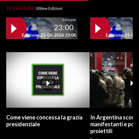
TG VIDEOLINA
Ultime Edizioni
INFO AZIENDE
Edizione
ABBONATI
23:00
ANNUNCI
Edizione 21-05-2026 23:00
Edizione 21-05-
NECROLOGI
PUBBLICITÀ
SPIAGGE
STORE
Come viene concessa la grazia
In Argentina scontr
presidenziale
manifestanti e poliz
proiettili