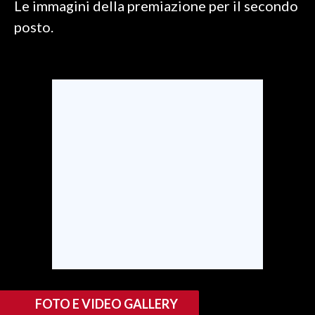
Le immagini della premiazione per il secondo
posto.
SPETTACOLI
GOSSIP
SALUTE
SARDEGNA TURISMO
SARDI NEL MONDO
NOTIZIE
EVENTI
#CARAUNIONE
3 MINUTI CON
FOTO E VIDEO GALLERY
INSULARITÀ