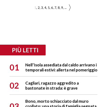
1
2
3
4
5
6
7
8
9
...
PIÙ LETTI
01
Nell’Isola assediata dal caldo arrivano i
temporali estivi: allerta nel pomeriggio
02
Cagliari, ragazzo aggredito a
bastonate in strada: è grave
Bono, morto schiacciato dal muro
03
crollato: una storia di famiglia segnata