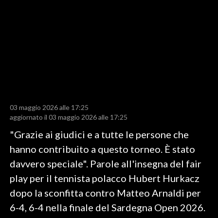
LAVORO
BANDI
SPORT IN SARDEGNA
SPORT
RISULTATI E CLASSIFICHE
CALCIO
03 maggio 2026 alle 17:25
aggiornato il 03 maggio 2026 alle 17:25
CALCIO REGIONALE
"Grazie ai giudici e a tutte le persone che
BASKET
hanno contribuito a questo torneo. È stato
VOLLEY
davvero speciale". Parole all'insegna del fair
MOTORI
play per il tennista polacco Hubert Hurkacz
TENNIS
dopo la sconfitta contro Matteo Arnaldi per
ALTRI SPORT
6-4, 6-4 nella finale del Sardegna Open 2026.
CULTURA