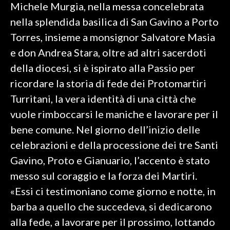
Michele Murgia, nella messa concelebrata
nella splendida basilica di San Gavino a Porto
SPETTACOLI
Torres, insieme a monsignor Salvatore Masia
GOSSIP
e don Andrea Stara, oltre ad altri sacerdoti
della diocesi, si è ispirato alla Passio per
SALUTE
ricordare la storia di fede dei Protomartiri
SARDEGNA TURISMO
Turritani, la vera identità di una città che
vuole rimboccarsi le maniche e lavorare per il
SARDI NEL MONDO
bene comune. Nel giorno dell’inizio delle
NOTIZIE
celebrazioni e della processione dei tre Santi
EVENTI
Gavino, Proto e Gianuario, l’accento è stato
messo sul coraggio e la forza dei Martiri.
#CARAUNIONE
«Essi ci testimoniano come giorno e notte, in
3 MINUTI CON
barba a quello che succedeva, si dedicarono
alla fede, a lavorare per il prossimo, lottando
INSULARITÀ