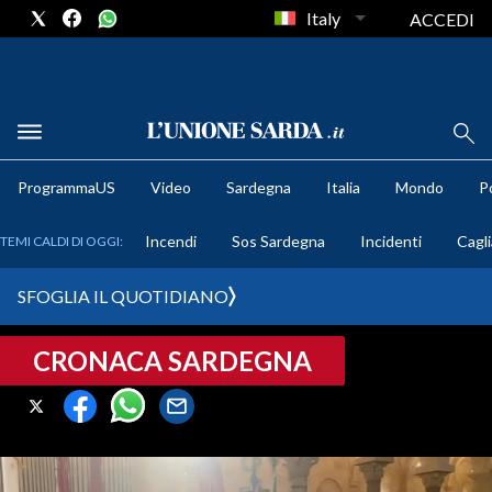
Italy
ACCEDI
METEO
ProgrammaUS
Video
Sardegna
Italia
Mondo
Po
COMUNI AL VOTO
Incendi
Sos Sardegna
Incidenti
Cagli
TEMI CALDI DI OGGI:
VIDEO
SFOGLIA IL QUOTIDIANO
FOTO
CRONACA SARDEGNA
CRONACA SARDEGNA
CAGLIARI
PROVINCIA DI CAGLIARI
SULCIS IGLESIENTE