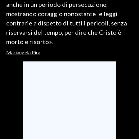
anche in un periodo di persecuzione,
mostrando coraggio nonostante le leggi
INFO AZIENDE
contrarie a dispetto di tutti i pericoli, senza
ABBONATI
riservarsi del tempo, per dire che Cristo è
ANNUNCI
morto e risorto».
NECROLOGI
PUBBLICITÀ
Mariangela Pira
SPIAGGE
STORE