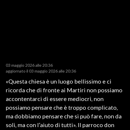
LAVORO
BANDI
SPORT IN SARDEGNA
SPORT
RISULTATI E CLASSIFICHE
CALCIO
03 maggio 2026 alle 20:36
aggiornato il 03 maggio 2026 alle 20:36
CALCIO REGIONALE
BASKET
«Questa chiesa è un luogo bellissimo e ci
VOLLEY
ricorda che di fronte ai Martiri non possiamo
MOTORI
accontentarci di essere mediocri, non
TENNIS
possiamo pensare che è troppo complicato,
ALTRI SPORT
ma dobbiamo pensare che si può fare, non da
soli, ma con l’aiuto di tutti». Il parroco don
CULTURA