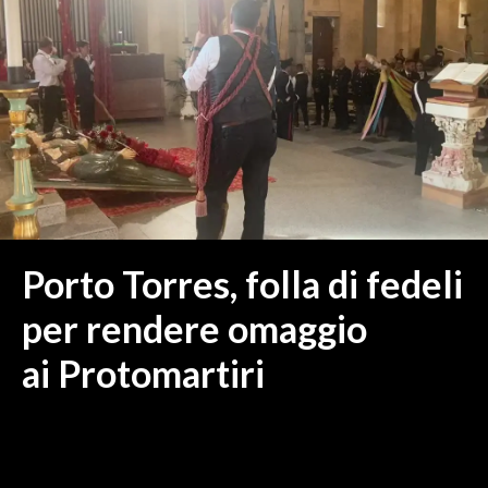
MEDIO CAMPIDANO
ORISTANO E PROVINCIA
SASSARI E PROVINCIA
GALLURA
NUORO E PROVINCIA
OGLIASTRA
AGENDA
CRONACA
Porto Torres, folla di fedeli
ITALIA
per rendere omaggio
MONDO
ai Protomartiri
POLITICA
ECONOMIA
SERVIZI ALLE IMPRESE