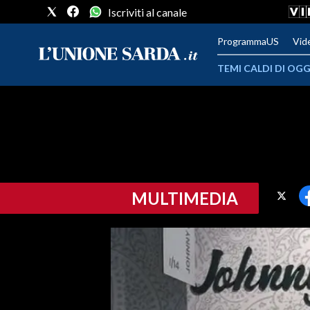
Iscriviti al canale
ProgrammaUS
Vid
TEMI CALDI DI OGG
METEO
COMUNI AL VOTO
VIDEO
MULTIMEDIA
FOTO
CRONACA SARDEGNA
CAGLIARI
PROVINCIA DI CAGLIARI
SULCIS IGLESIENTE