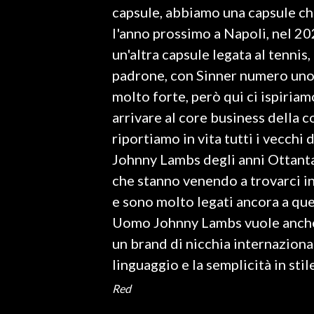
capsule, abbiamo una capsule che 
l'anno prossimo a Napoli, nel 202
SPETTACOLI
un'altra capsule legata al tennis
GOSSIP
padrone, con Sinner numero uno 
molto forte, però qui ci ispiriam
SALUTE
arrivare al core business della c
SARDEGNA TURISMO
riportiamo in vita tutti i vecchi
Johnny Lambs degli anni Ottanta 
SARDI NEL MONDO
che stanno venendo a trovarci in
NOTIZIE
e sono molto legati ancora a que
EVENTI
Uomo Johnny Lambs vuole anche p
un brand di nicchia internaziona
#CARAUNIONE
linguaggio e la semplicità in stile
3 MINUTI CON
Red
INSULARITÀ