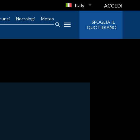
Italy
ACCEDI
nunci
Necrologi
Meteo
SFOGLIA IL
QUOTIDIANO