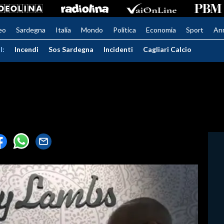
eo
Sardegna
Italia
Mondo
Politica
Economia
Sport
An
I:
Incendi
Sos Sardegna
Incidenti
Cagliari Calcio