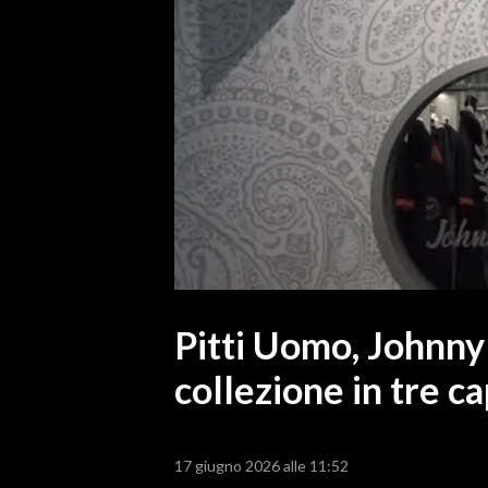
MEDIO CAMPIDANO
ORISTANO E PROVINCIA
SASSARI E PROVINCIA
GALLURA
NUORO E PROVINCIA
OGLIASTRA
AGENDA
CRONACA
ITALIA
MONDO
Pitti Uomo, Johnny
collezione in tre c
POLITICA
ECONOMIA
17 giugno 2026 alle 11:52
SERVIZI ALLE IMPRESE