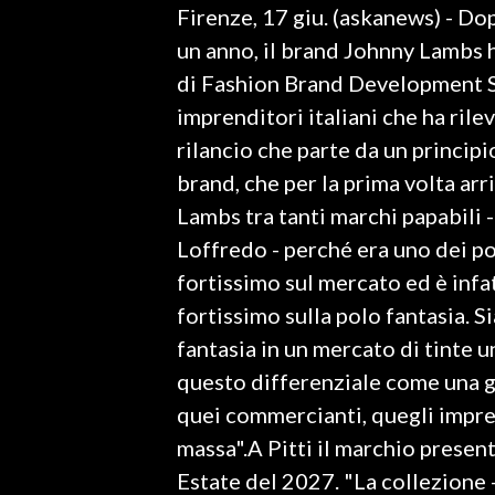
Firenze, 17 giu. (askanews) - Do
LAVORO
un anno, il brand Johnny Lambs 
BANDI
di Fashion Brand Development Sr
imprenditori italiani che ha rile
SPORT IN SARDEGNA
rilancio che parte da un principi
SPORT
brand, che per la prima volta ar
RISULTATI E CLASSIFICHE
Lambs tra tanti marchi papabili 
CALCIO
Loffredo - perché era uno dei p
CALCIO REGIONALE
fortissimo sul mercato ed è infa
BASKET
fortissimo sulla polo fantasia. 
VOLLEY
fantasia in un mercato di tinte 
MOTORI
questo differenziale come una gr
TENNIS
quei commercianti, quegli impre
ALTRI SPORT
massa".A Pitti il marchio presen
Estate del 2027. "La collezione -
CULTURA