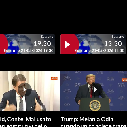
Edizione
Edizione
19:30
13:30
Edizione 21-05-2026 19:30
Edizione 21-05-2026 13:30
id, Conte: Mai usato
Trump: Melania Odia
ri sostitutivi dello
quando imito atlete trans