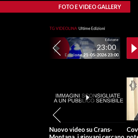
FOTO E VIDEO GALLERY
INFO AZIENDE
ABBONATI
TG VIDEOLINA
Ultime Edizioni
ANNUNCI
Edizione
NECROLOGI
23:00
PUBBLICITÀ
Edizione 21-05-2026 23:00
SPIAGGE
STORE
Nuovo video su Crans-
Cov
Montana, i giovani cercano
pote