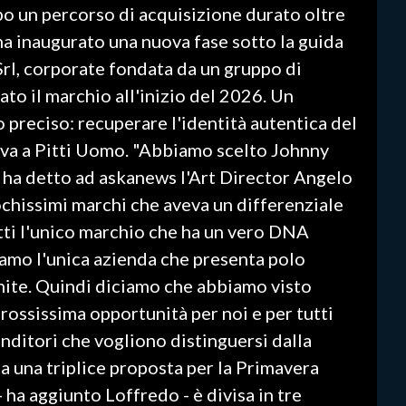
po un percorso di acquisizione durato oltre
ha inaugurato una nuova fase sotto la guida
l, corporate fondata da un gruppo di
vato il marchio all'inizio del 2026. Un
o preciso: recuperare l'identità autentica del
riva a Pitti Uomo. "Abbiamo scelto Johnny
- ha detto ad askanews l'Art Director Angelo
ochissimi marchi che aveva un differenziale
tti l'unico marchio che ha un vero DNA
Siamo l'unica azienda che presenta polo
unite. Quindi diciamo che abbiamo visto
ossissima opportunità per noi e per tutti
nditori che vogliono distinguersi dalla
ta una triplice proposta per la Primavera
 ha aggiunto Loffredo - è divisa in tre