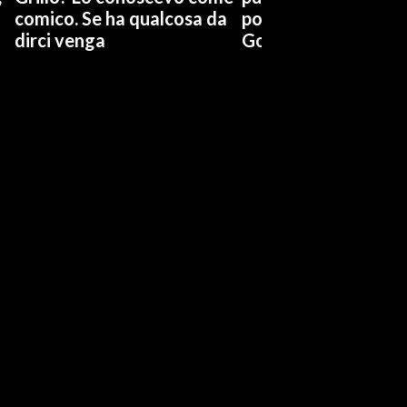
comico. Se ha qualcosa da
possiamo affidarci a
dirci venga
Governo a occhi chi