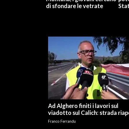
di sfondare le vetrate
Stat
Ad Alghero finiti i lavori sul
viadotto sul Calich: strada ria
Franco Ferrandu