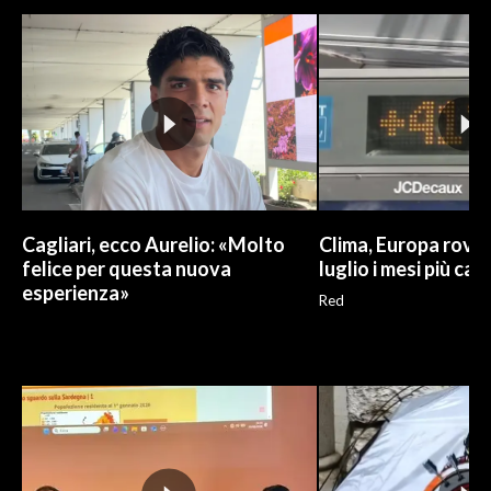
INFO AZIENDE
ABBONATI
ANNUNCI
NECROLOGI
PUBBLICITÀ
SPIAGGE
Cagliari, ecco Aurelio: «Molto
Clima, Europa roven
STORE
felice per questa nuova
luglio i mesi più cal
esperienza»
Red