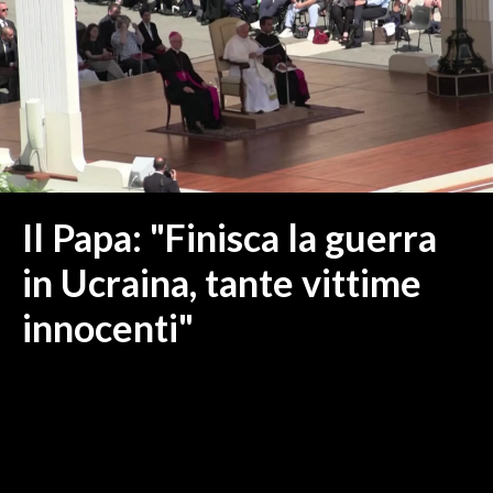
MEDIO CAMPIDANO
ORISTANO E PROVINCIA
SASSARI E PROVINCIA
GALLURA
NUORO E PROVINCIA
OGLIASTRA
AGENDA
Il Papa: "Finisca la guerra
CRONACA
in Ucraina, tante vittime
ITALIA
innocenti"
MONDO
POLITICA
ECONOMIA
SERVIZI ALLE IMPRESE