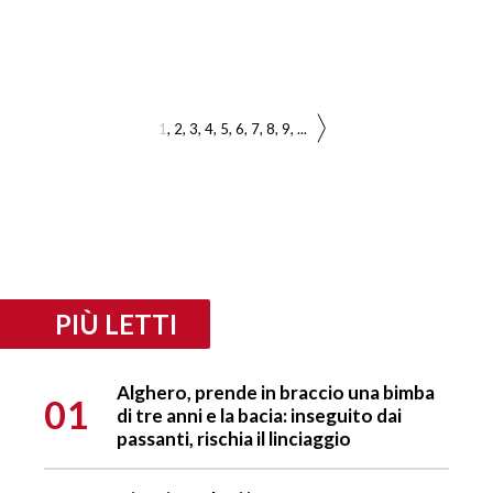
1
2
3
4
5
6
7
8
9
...
PIÙ LETTI
Alghero, prende in braccio una bimba
01
di tre anni e la bacia: inseguito dai
passanti, rischia il linciaggio