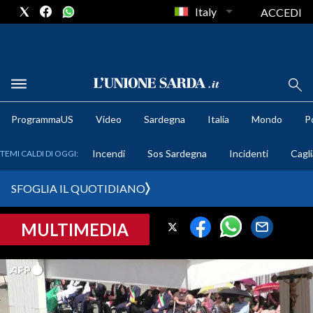
Italy
ACCEDI
METEO
ProgrammaUS
Video
Sardegna
Italia
Mondo
Po
COMUNI AL VOTO
Incendi
Sos Sardegna
Incidenti
Cagli
TEMI CALDI DI OGGI:
VIDEO
SFOGLIA IL QUOTIDIANO
FOTO
MULTIMEDIA
CRONACA SARDEGNA
CAGLIARI
PROVINCIA DI CAGLIARI
SULCIS IGLESIENTE