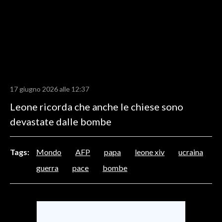
LAVORO
BANDI
SPORT IN SARDEGNA
SPORT
17 giugno 2026 alle 12:37
RISULTATI E CLASSIFICHE
Leone ricorda che anche le chiese sono
CALCIO
devastate dalle bombe
CALCIO REGIONALE
BASKET
VOLLEY
Tags:
Mondo
AFP
papa
leone xiv
ucraina
MOTORI
guerra
pace
bombe
TENNIS
ALTRI SPORT
CULTURA