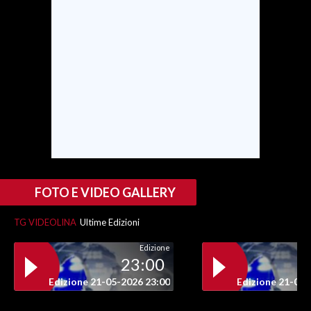
SPETTACOLI
GOSSIP
SALUTE
SARDEGNA TURISMO
SARDI NEL MONDO
NOTIZIE
FOTO E VIDEO GALLERY
EVENTI
TG VIDEOLINA
Ultime Edizioni
#CARAUNIONE
Edizione
23:00
3 MINUTI CON
Edizione 21-05-2026 23:00
Edizione 21-05-
INSULARITÀ