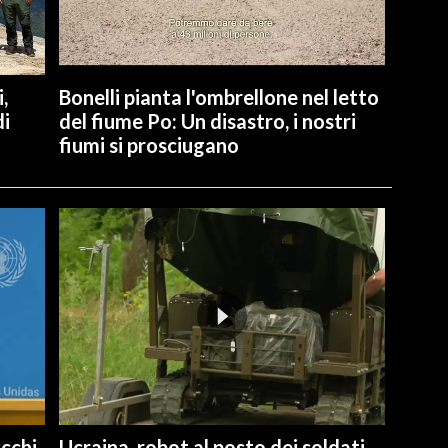
,
Bonelli pianta l'ombrellone nel letto
di
del fiume Po: Un disastro, i nostri
fiumi si prosciugano
cchi
Ucraina, robot al posto dei soldati