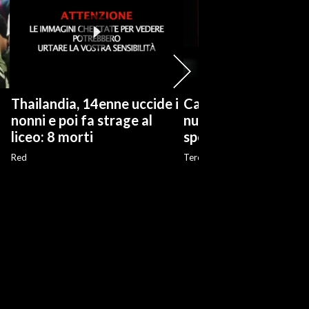
Thailandia, 14enne uccide i
Cagliari, grandi prim
nonni e poi fa strage al
nuova stagione degl
liceo: 8 morti
spettacoli del Teatr
Red
Teresa Piredda