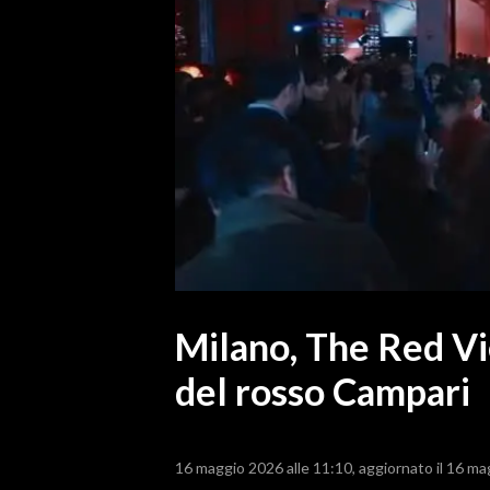
MEDIO CAMPIDANO
ORISTANO E PROVINCIA
SASSARI E PROVINCIA
GALLURA
NUORO E PROVINCIA
OGLIASTRA
AGENDA
CRONACA
ITALIA
MONDO
Milano, The Red Vi
del rosso Campari
POLITICA
ECONOMIA
16 maggio 2026 alle 11:10
aggiornato il 16 ma
SERVIZI ALLE IMPRESE