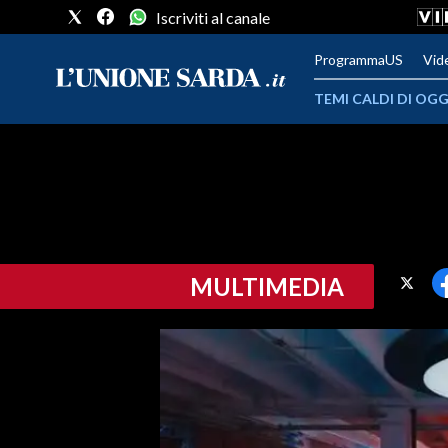
Iscriviti al canale
ProgrammaUS
Vid
TEMI CALDI DI OGG
METEO
COMUNI AL VOTO
VIDEO
MULTIMEDIA
FOTO
CRONACA SARDEGNA
CAGLIARI
PROVINCIA DI CAGLIARI
SULCIS IGLESIENTE