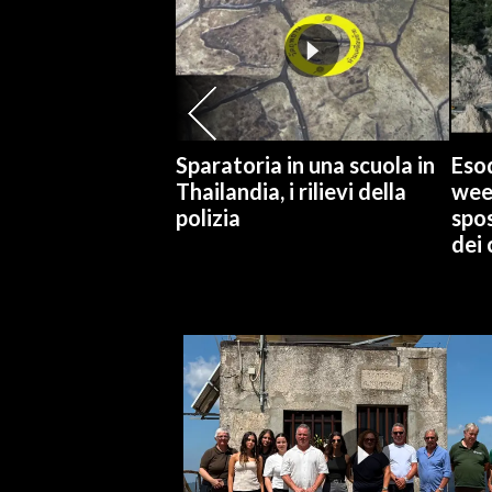
INFO AZIENDE
ABBONATI
ANNUNCI
NECROLOGI
Sparatoria in una scuola in
Esod
PUBBLICITÀ
Thailandia, i rilievi della
wee
polizia
spo
SPIAGGE
dei 
STORE