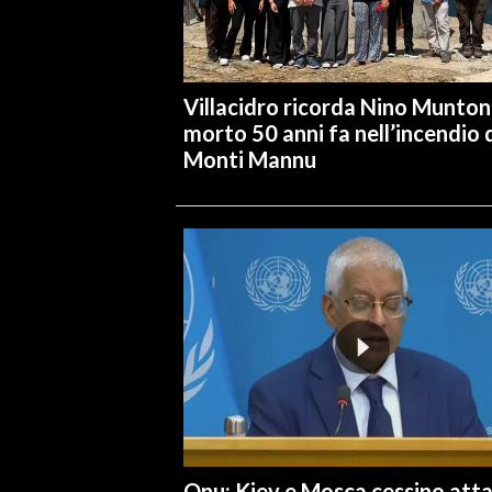
Villacidro ricorda Nino Muntoni
morto 50 anni fa nell’incendio 
Monti Mannu
Onu: Kiev e Mosca cessino atta