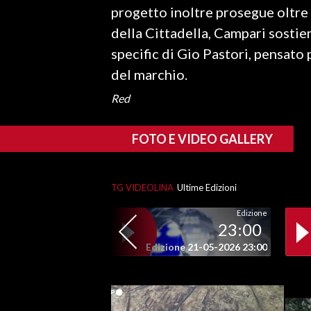
progetto inoltre prosegue oltre 
della Cittadella, Campari sostien
SPETTACOLI
specific di Gio Pastori, pensato 
GOSSIP
del marchio.
SALUTE
Red
SARDEGNA TURISMO
FOTO E VIDEO GALLERY
SARDI NEL MONDO
NOTIZIE
TG VIDEOLINA
Ultime Edizioni
EVENTI
Edizione
23:00
#CARAUNIONE
Edizione 21-05-2026 23:00
3 MINUTI CON
INSULARITÀ