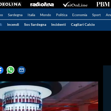
eo
Sardegna
Italia
Mondo
Politica
Economia
Sport
An
I:
Incendi
Sos Sardegna
Incidenti
Cagliari Calcio