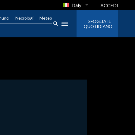
Italy
ACCEDI
nunci
Necrologi
Meteo
SFOGLIA IL
QUOTIDIANO