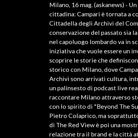
Milano, 16 mag. (askanews) - Un
LAVORO
cittadina: Campari è tornata a co
BANDI
Cittadella degli Archivi del Com
conservazione del passato sia la
SPORT IN SARDEGNA
nel capoluogo lombardo va in s
SPORT
iniziativa che vuole essere un inv
RISULTATI E CLASSIFICHE
scoprire le storie che definisco
CALCIO
storico con Milano, dove Campari
CALCIO REGIONALE
Archivi sono arrivati cultura, in
BASKET
un palinsesto di podcast live re
VOLLEY
raccontare Milano attraverso stor
MOTORI
con lo spirito di "Beyond The Sur
TENNIS
Pietro Colaprico, ma soprattutto
ALTRI SPORT
di The Red View è poi una mostr
relazione tra il brand e la città 
CULTURA