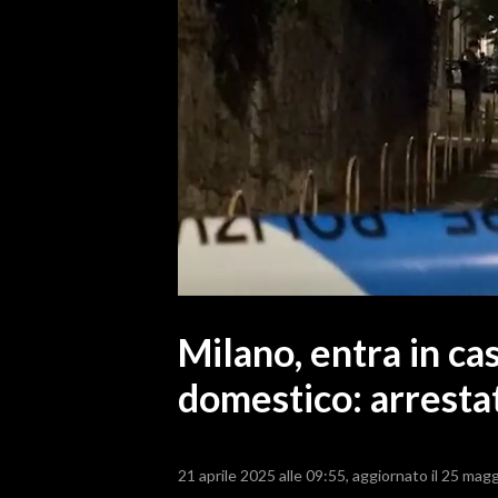
MEDIO CAMPIDANO
ORISTANO E PROVINCIA
SASSARI E PROVINCIA
GALLURA
NUORO E PROVINCIA
OGLIASTRA
AGENDA
CRONACA
ITALIA
MONDO
Milano, entra in ca
domestico: arresta
POLITICA
ECONOMIA
21 aprile 2025 alle 09:55
aggiornato il 25 magg
SERVIZI ALLE IMPRESE