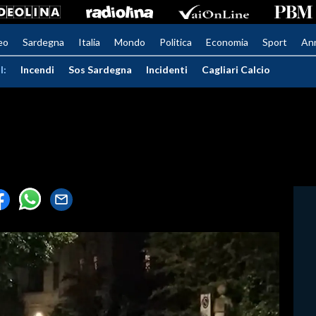
eo
Sardegna
Italia
Mondo
Politica
Economia
Sport
An
I:
Incendi
Sos Sardegna
Incidenti
Cagliari Calcio