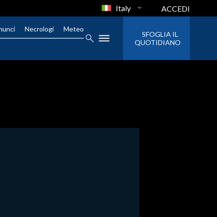
Italy
ACCEDI
nunci
Necrologi
Meteo
SFOGLIA IL
QUOTIDIANO