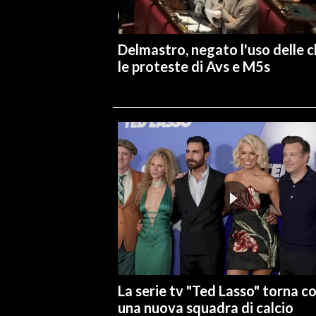
INFO AZIENDE
Delmastro, negato l'uso delle c
ABBONATI
le proteste di Avs e M5s
ANNUNCI
NECROLOGI
PUBBLICITÀ
SPIAGGE
STORE
La serie tv "Ted Lasso" torna c
una nuova squadra di calcio