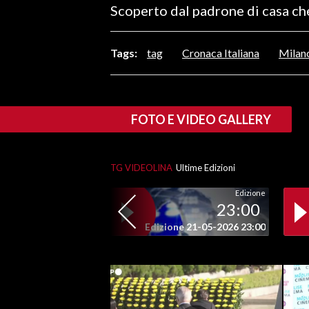
Scoperto dal padrone di casa ch
LAVORO
BANDI
Tags:
tag
Cronaca Italiana
Milan
SPORT IN SARDEGNA
SPORT
FOTO E VIDEO GALLERY
RISULTATI E CLASSIFICHE
CALCIO
TG VIDEOLINA
Ultime Edizioni
CALCIO REGIONALE
BASKET
Edizione
23:00
VOLLEY
Edizione 21-05-2026 23:00
MOTORI
TENNIS
ALTRI SPORT
CULTURA