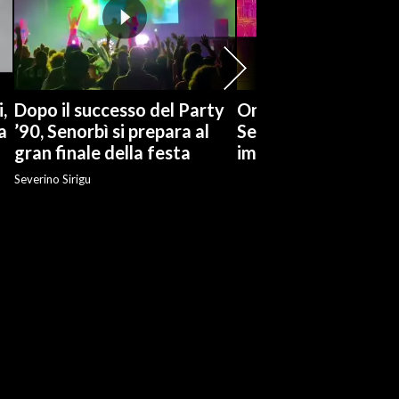
,
Dopo il successo del Party
Ondata di calore tr
a
’90, Senorbì si prepara al
Seul, la situazione n
gran finale della festa
immagini termiche
Severino Sirigu