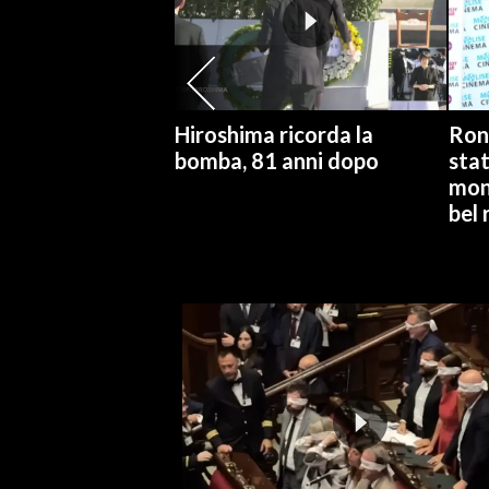
SPETTACOLI
GOSSIP
Hiroshima ricorda la
Ronc
SALUTE
bomba, 81 anni dopo
stat
mon
SARDEGNA TURISMO
bel 
SARDI NEL MONDO
NOTIZIE
EVENTI
#CARAUNIONE
3 MINUTI CON
INSULARITÀ