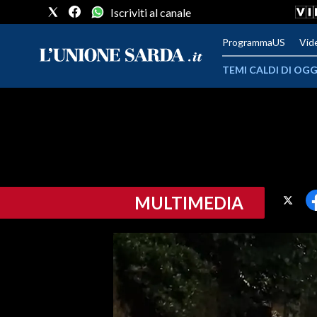
Iscriviti al canale
ProgrammaUS
Vid
TEMI CALDI DI OGG
METEO
COMUNI AL VOTO
VIDEO
MULTIMEDIA
FOTO
CRONACA SARDEGNA
CAGLIARI
PROVINCIA DI CAGLIARI
SULCIS IGLESIENTE