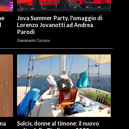
he
Jova Summer Party, l'omaggio di
l
Lorenzo Jovanotti ad Andrea
Parodi
Giampaolo Cuccuru
una
Sulcis, donne al timone: il nuovo