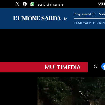
Iscriviti al canale
ProgrammaUS
Vid
TEMI CALDI DI OGG
METEO
COMUNI AL VOTO
VIDEO
MULTIMEDIA
FOTO
CRONACA SARDEGNA
CAGLIARI
PROVINCIA DI CAGLIARI
SULCIS IGLESIENTE