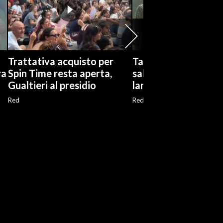
Trattativa acquisto per
Taiwan, il presidente
ra
Spin Time resta aperta,
sale sulla motovede
Gualtieri al presidio
lanciamissili
Red
Red