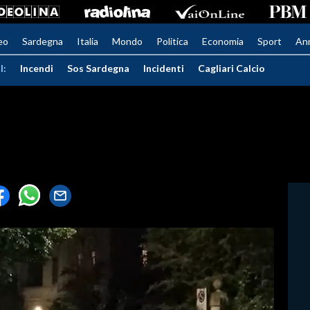
eo
Sardegna
Italia
Mondo
Politica
Economia
Sport
An
I:
Incendi
Sos Sardegna
Incidenti
Cagliari Calcio