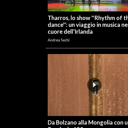
INFO AZIENDE
Tharros, lo show ''Rhythm of t
ABBONATI
dance'': un viaggio in musica ne
ANNUNCI
cuore dell’Irlanda
NECROLOGI
Andrea Sechi
PUBBLICITÀ
SPIAGGE
STORE
Da Bolzano alla Mongolia con 