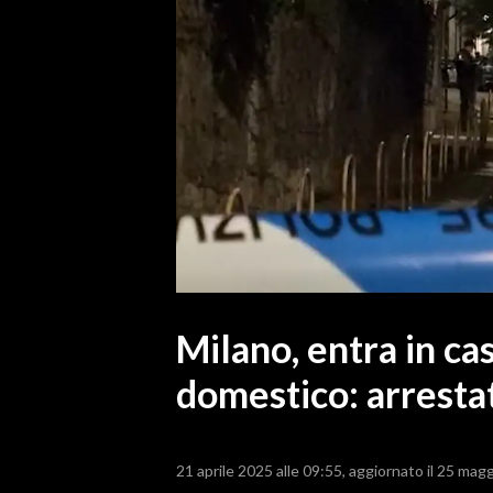
MEDIO CAMPIDANO
ORISTANO E PROVINCIA
SASSARI E PROVINCIA
GALLURA
NUORO E PROVINCIA
OGLIASTRA
AGENDA
CRONACA
ITALIA
MONDO
Milano, entra in ca
domestico: arresta
POLITICA
ECONOMIA
21 aprile 2025 alle 09:55
aggiornato il 25 magg
SERVIZI ALLE IMPRESE