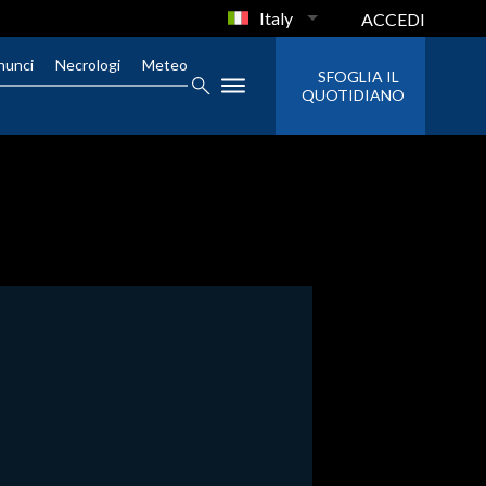
Italy
ACCEDI
nunci
Necrologi
Meteo
SFOGLIA IL
QUOTIDIANO