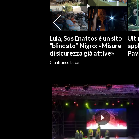
SPETTACOLI
GOSSIP
Lula, Sos Enattos è un sito
Ulti
SALUTE
“blindato”. Nigro: «Misure
app
di sicurezza già attive»
Pav
SARDEGNA TURISMO
Gianfranco Locci
SARDI NEL MONDO
NOTIZIE
EVENTI
#CARAUNIONE
3 MINUTI CON
INSULARITÀ