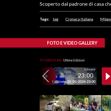
Scoperto dal padrone di casa ch
LAVORO
BANDI
Tags:
tag
Cronaca Italiana
Milan
SPORT IN SARDEGNA
SPORT
FOTO E VIDEO GALLERY
RISULTATI E CLASSIFICHE
CALCIO
TG VIDEOLINA
Ultime Edizioni
CALCIO REGIONALE
BASKET
Edizione
23:00
VOLLEY
Edizione 21-05-2026 23:00
MOTORI
TENNIS
ALTRI SPORT
CULTURA