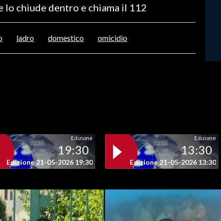
e lo chiude dentro e chiama il 112
o
ladro
domestico
omicidio
Edizione
Edizione
19:30
13:30
Edizione 21-05-2026 19:30
Edizione 21-05-2026 13:30