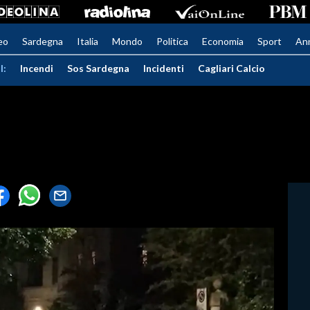
eo
Sardegna
Italia
Mondo
Politica
Economia
Sport
An
I:
Incendi
Sos Sardegna
Incidenti
Cagliari Calcio