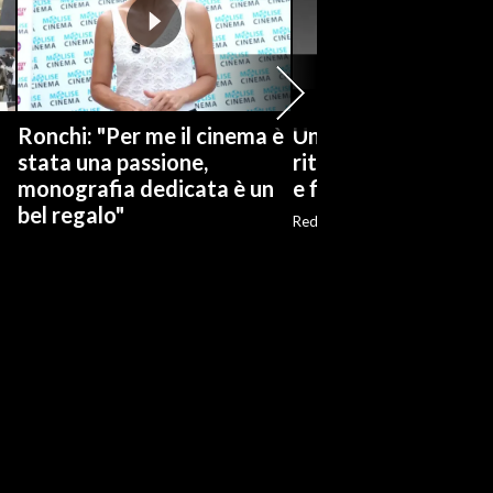
Ronchi: "Per me il cinema è
Un corto su Piero M
stata una passione,
ritratto d'artista tr
monografia dedicata è un
e fiction
bel regalo"
Red