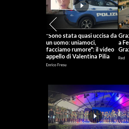
SPETTACOLI
GOSSIP
"Sono stata quasi uccisa da
Graz
SALUTE
un uomo: uniamoci,
a Fe
facciamo rumore": il video
Gra
SARDEGNA TURISMO
appello di Valentina Pilia
Red
Enrico Fresu
SARDI NEL MONDO
NOTIZIE
EVENTI
#CARAUNIONE
3 MINUTI CON
INSULARITÀ