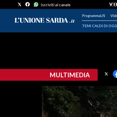
Iscriviti al canale
ProgrammaUS
Vid
TEMI CALDI DI OGG
METEO
COMUNI AL VOTO
VIDEO
MULTIMEDIA
FOTO
CRONACA SARDEGNA
CAGLIARI
PROVINCIA DI CAGLIARI
SULCIS IGLESIENTE