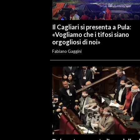
INFO AZIENDE
ABBONATI
Il Cagliari si presenta a Pula:
ANNUNCI
«Vogliamo che i tifosi siano
orgogliosi di noi»
NECROLOGI
Fabiano Gaggini
PUBBLICITÀ
SPIAGGE
STORE