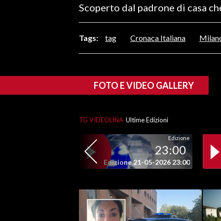
Scoperto dal padrone di casa ch
LAVORO
BANDI
Tags:
tag
Cronaca Italiana
Milan
SPORT IN SARDEGNA
SPORT
FOTO E VIDEO GALLERY
RISULTATI E CLASSIFICHE
CALCIO
TG VIDEOLINA
Ultime Edizioni
CALCIO REGIONALE
BASKET
Edizione
23:00
VOLLEY
Edizione 21-05-2026 23:00
MOTORI
TENNIS
ALTRI SPORT
CULTURA