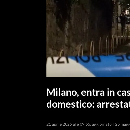
MEDIO CAMPIDANO
ORISTANO E PROVINCIA
SASSARI E PROVINCIA
GALLURA
NUORO E PROVINCIA
OGLIASTRA
AGENDA
CRONACA
ITALIA
MONDO
Milano, entra in ca
domestico: arresta
POLITICA
ECONOMIA
21 aprile 2025 alle 09:55
aggiornato il 25 magg
SERVIZI ALLE IMPRESE