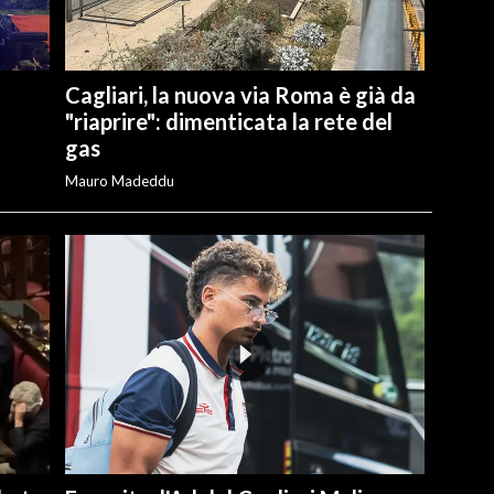
Cagliari, la nuova via Roma è già da
"riaprire": dimenticata la rete del
gas
Mauro Madeddu