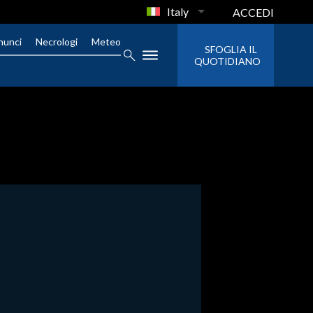
Italy
ACCEDI
nunci
Necrologi
Meteo
SFOGLIA IL
QUOTIDIANO