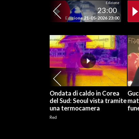
Edizione
23:00
INFO AZIENDE
Edizione 21-05-2026 23:00
ABBONATI
ANNUNCI
NECROLOGI
PUBBLICITÀ
SPIAGGE
STORE
Ondata di caldo in Corea
Gucc
del Sud: Seoul vista tramite
matr
una termocamera
fune
Red