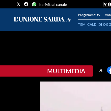
Iscriviti al canale
ProgrammaUS
Vid
TEMI CALDI DI OGG
METEO
COMUNI AL VOTO
VIDEO
MULTIMEDIA
FOTO
CRONACA SARDEGNA
CAGLIARI
PROVINCIA DI CAGLIARI
SULCIS IGLESIENTE