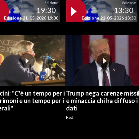
Edizione
Edizione
19:30
13:30
Edizione 21-05-2026 19:30
Edizione 21-05-2026 13:30
ini: "C'è un tempo per i
Trump nega carenze missil
imoni e un tempo per i
e minaccia chi ha diffuso i
rali"
dati
Red