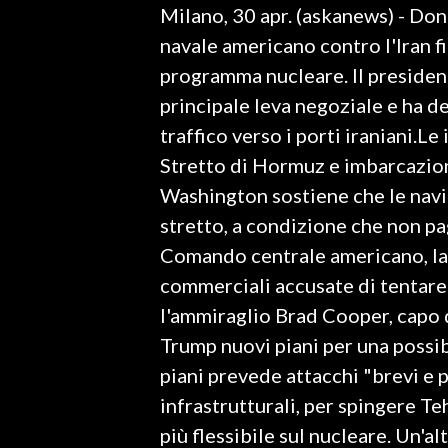
Milano, 30 apr. (askanews) - Don
LAVORO
navale americano contro l'Iran 
BANDI
programma nucleare. Il presiden
principale leva negoziale e ha de
SPORT IN SARDEGNA
traffico verso i porti iraniani.
SPORT
Stretto di Hormuz e imbarcazion
RISULTATI E CLASSIFICHE
Washington sostiene che le navi
CALCIO
stretto, a condizione che non p
CALCIO REGIONALE
Comando centrale americano, la 
BASKET
commerciali accusate di tentare 
VOLLEY
l'ammiraglio Brad Cooper, capo
MOTORI
Trump nuovi piani per una possib
TENNIS
piani prevede attacchi "brevi e 
ALTRI SPORT
infrastrutturali, per spingere T
più flessibile sul nucleare. Un'al
CULTURA