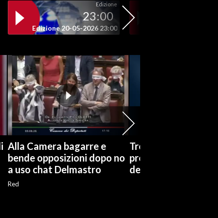
Edizione
23:00
19
Edizione 20-05-2026 23:00
Edizione 20-05-202
i
Alla Camera bagarre e
Trofeo Gigi Riva, la
bende opposizioni dopo no
presentazione nella
a uso chat Delmastro
de L’Unione Sarda
Red