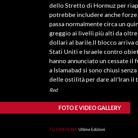
dello Stretto di Hormuz per riap
potrebbe includere anche forze d
SPETTACOLI
passa normalmente circa un quint
GOSSIP
greggio ai livelli più alti da olt
dollari al barile.Il blocco arriva
SALUTE
Stati Uniti e Israele contro obiet
SARDEGNA TURISMO
hanno annunciato un cessate il f
a Islamabad si sono chiusi senza
SARDI NEL MONDO
delle ostilità per dare all'Iran i
NOTIZIE
Red
EVENTI
#CARAUNIONE
FOTO E VIDEO GALLERY
3 MINUTI CON
TG VIDEOLINA
Ultime Edizioni
INSULARITÀ