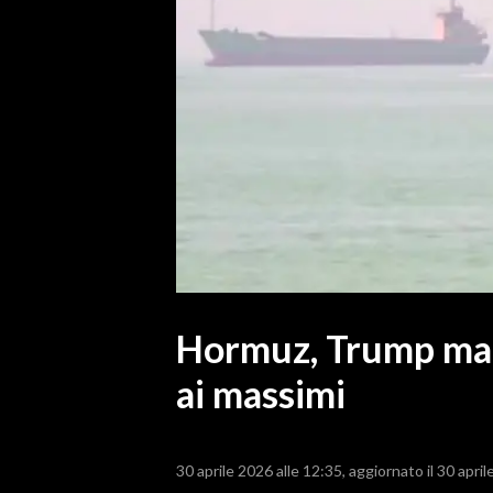
MEDIO CAMPIDANO
ORISTANO E PROVINCIA
SASSARI E PROVINCIA
GALLURA
NUORO E PROVINCIA
OGLIASTRA
AGENDA
CRONACA
ITALIA
MONDO
Hormuz, Trump mant
ai massimi
POLITICA
ECONOMIA
30 aprile 2026 alle 12:35
aggiornato il 30 april
SERVIZI ALLE IMPRESE