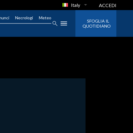
Italy
ACCEDI
nunci
Necrologi
Meteo
SFOGLIA IL
QUOTIDIANO