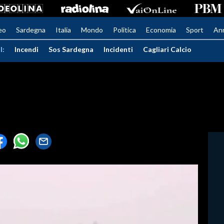
eo
Sardegna
Italia
Mondo
Politica
Economia
Sport
An
I:
Incendi
Sos Sardegna
Incidenti
Cagliari Calcio