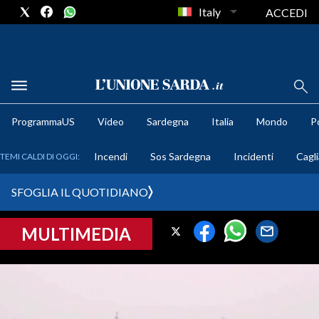
Italy
ACCEDI
METEO
ProgrammaUS
Video
Sardegna
Italia
Mondo
Po
COMUNI AL VOTO
Incendi
Sos Sardegna
Incidenti
Cagli
TEMI CALDI DI OGGI:
VIDEO
SFOGLIA IL QUOTIDIANO
FOTO
MULTIMEDIA
CRONACA SARDEGNA
CAGLIARI
PROVINCIA DI CAGLIARI
SULCIS IGLESIENTE