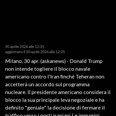
LAVORO
BANDI
SPORT IN SARDEGNA
SPORT
30 aprile 2026 alle 12:35
RISULTATI E CLASSIFICHE
aggiornato il 30 aprile 2026 alle 12:35
CALCIO
Milano, 30 apr. (askanews) - Donald Trump
CALCIO REGIONALE
non intende togliere il blocco navale
BASKET
americano contro l'Iran finché Teheran non
VOLLEY
accetterà un accordo sul programma
MOTORI
nucleare. Il presidente americano considera il
TENNIS
blocco la sua principale leva negoziale e ha
ALTRI SPORT
definito "geniale" la decisione di fermare il
traffico verso i porti iraniani.Le immagini
CULTURA