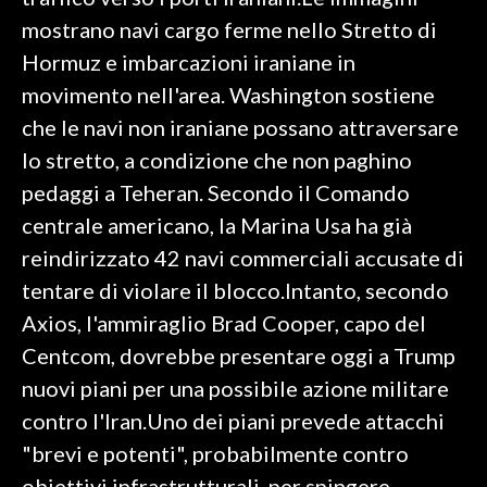
mostrano navi cargo ferme nello Stretto di
SPETTACOLI
Hormuz e imbarcazioni iraniane in
movimento nell'area. Washington sostiene
GOSSIP
che le navi non iraniane possano attraversare
SALUTE
lo stretto, a condizione che non paghino
pedaggi a Teheran. Secondo il Comando
SARDEGNA TURISMO
centrale americano, la Marina Usa ha già
reindirizzato 42 navi commerciali accusate di
SARDI NEL MONDO
tentare di violare il blocco.Intanto, secondo
NOTIZIE
Axios, l'ammiraglio Brad Cooper, capo del
EVENTI
Centcom, dovrebbe presentare oggi a Trump
#CARAUNIONE
nuovi piani per una possibile azione militare
contro l'Iran.Uno dei piani prevede attacchi
3 MINUTI CON
"brevi e potenti", probabilmente contro
INSULARITÀ
obiettivi infrastrutturali, per spingere