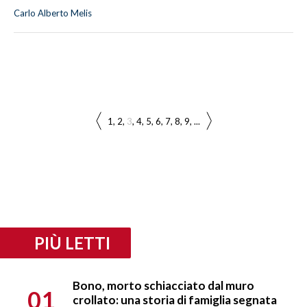
Carlo Alberto Melis
1
2
3
4
5
6
7
8
9
...
PIÙ LETTI
Bono, morto schiacciato dal muro
01
crollato: una storia di famiglia segnata