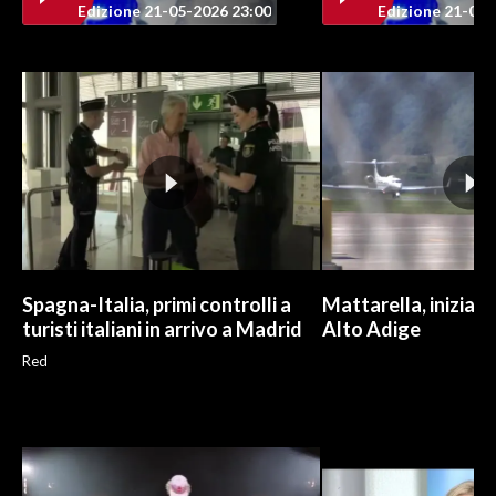
Edizione 21-05-2026 23:00
Edizione 21-05-
INFO AZIENDE
ABBONATI
ANNUNCI
NECROLOGI
PUBBLICITÀ
SPIAGGE
STORE
Spagna-Italia, primi controlli a
Mattarella, iniziate
turisti italiani in arrivo a Madrid
Alto Adige
Red