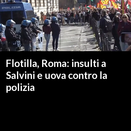
MEDIO CAMPIDANO
ORISTANO E PROVINCIA
SASSARI E PROVINCIA
GALLURA
NUORO E PROVINCIA
OGLIASTRA
AGENDA
Flotilla, Roma: insulti a
CRONACA
Salvini e uova contro la
ITALIA
polizia
MONDO
POLITICA
ECONOMIA
SERVIZI ALLE IMPRESE