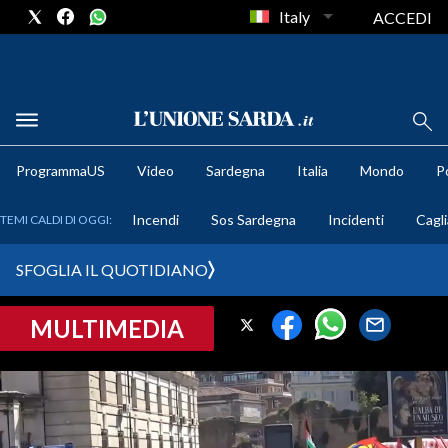
Italy
ACCEDI
METEO
ProgrammaUS
Video
Sardegna
Italia
Mondo
Po
COMUNI AL VOTO
Incendi
Sos Sardegna
Incidenti
Cagli
TEMI CALDI DI OGGI:
VIDEO
SFOGLIA IL QUOTIDIANO
FOTO
MULTIMEDIA
CRONACA SARDEGNA
CAGLIARI
PROVINCIA DI CAGLIARI
SULCIS IGLESIENTE