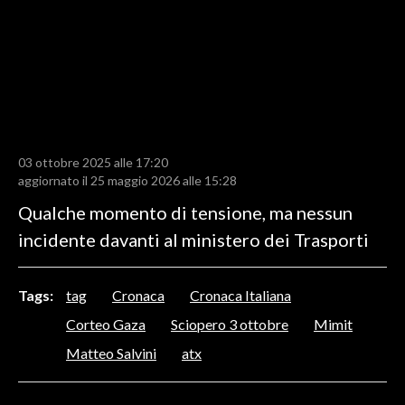
LAVORO
BANDI
SPORT IN SARDEGNA
SPORT
03 ottobre 2025 alle 17:20
RISULTATI E CLASSIFICHE
aggiornato il 25 maggio 2026 alle 15:28
CALCIO
Qualche momento di tensione, ma nessun
CALCIO REGIONALE
incidente davanti al ministero dei Trasporti
BASKET
VOLLEY
Tags:
tag
Cronaca
Cronaca Italiana
MOTORI
Corteo Gaza
Sciopero 3 ottobre
Mimit
TENNIS
Matteo Salvini
atx
ALTRI SPORT
CULTURA