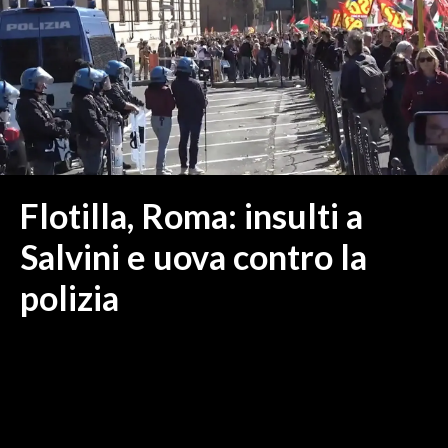
MEDIO CAMPIDANO
ORISTANO E PROVINCIA
SASSARI E PROVINCIA
GALLURA
NUORO E PROVINCIA
OGLIASTRA
AGENDA
Flotilla, Roma: insulti a
CRONACA
Salvini e uova contro la
ITALIA
polizia
MONDO
POLITICA
ECONOMIA
SERVIZI ALLE IMPRESE