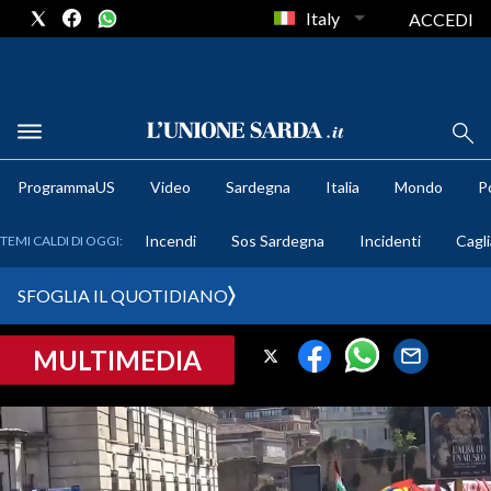
Italy
ACCEDI
METEO
ProgrammaUS
Video
Sardegna
Italia
Mondo
Po
COMUNI AL VOTO
Incendi
Sos Sardegna
Incidenti
Cagli
TEMI CALDI DI OGGI:
VIDEO
SFOGLIA IL QUOTIDIANO
FOTO
MULTIMEDIA
CRONACA SARDEGNA
CAGLIARI
PROVINCIA DI CAGLIARI
SULCIS IGLESIENTE