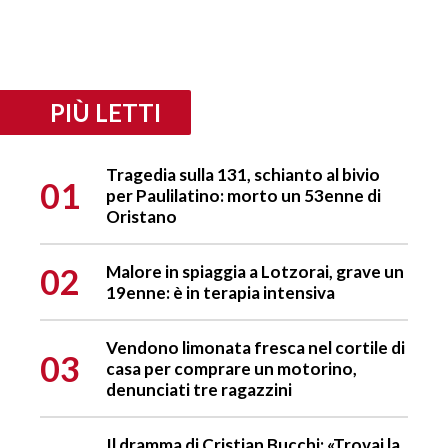
PIÙ LETTI
Tragedia sulla 131, schianto al bivio
01
per Paulilatino: morto un 53enne di
Oristano
02
Malore in spiaggia a Lotzorai, grave un
19enne: è in terapia intensiva
Vendono limonata fresca nel cortile di
03
casa per comprare un motorino,
denunciati tre ragazzini
Il dramma di Cristian Bucchi: «Trovai la