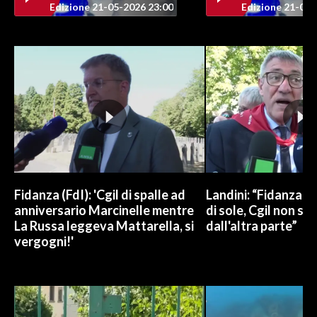
Edizione 21-05-2026 23:00
Edizione 21-05-
INFO AZIENDE
ABBONATI
ANNUNCI
NECROLOGI
PUBBLICITÀ
SPIAGGE
STORE
Fidanza (FdI): 'Cgil di spalle ad
Landini: “Fidanza h
anniversario Marcinelle mentre
di sole, Cgil non si 
La Russa leggeva Mattarella, si
dall'altra parte”
vergogni!'