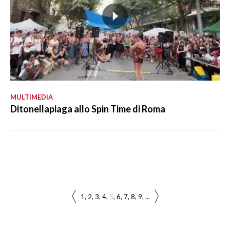
MULTIMEDIA
Ditonellapiaga allo Spin Time di Roma
1
2
3
4
5
6
7
8
9
...