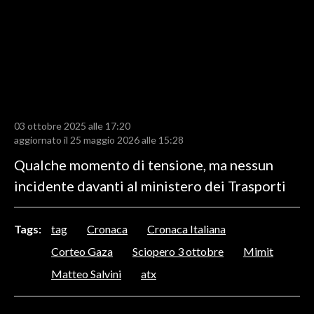
LAVORO
BANDI
SPORT IN SARDEGNA
SPORT
03 ottobre 2025 alle 17:20
RISULTATI E CLASSIFICHE
aggiornato il 25 maggio 2026 alle 15:28
CALCIO
Qualche momento di tensione, ma nessun
CALCIO REGIONALE
incidente davanti al ministero dei Trasporti
BASKET
VOLLEY
Tags:
tag
Cronaca
Cronaca Italiana
MOTORI
Corteo Gaza
Sciopero 3 ottobre
Mimit
TENNIS
Matteo Salvini
atx
ALTRI SPORT
CULTURA