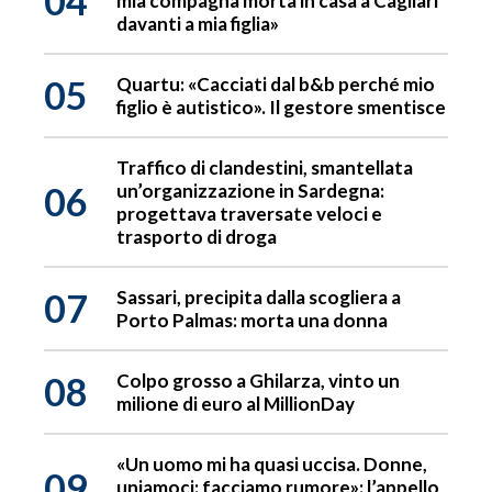
04
mia compagna morta in casa a Cagliari
davanti a mia figlia»
05
Quartu: «Cacciati dal b&b perché mio
figlio è autistico». Il gestore smentisce
Traffico di clandestini, smantellata
06
un’organizzazione in Sardegna:
progettava traversate veloci e
trasporto di droga
07
Sassari, precipita dalla scogliera a
Porto Palmas: morta una donna
08
Colpo grosso a Ghilarza, vinto un
milione di euro al MillionDay
«Un uomo mi ha quasi uccisa. Donne,
09
uniamoci: facciamo rumore»: l’appello