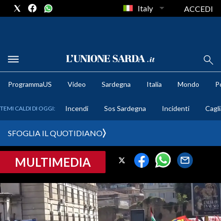
Italy
ACCEDI
METEO
ProgrammaUS
Video
Sardegna
Italia
Mondo
Po
COMUNI AL VOTO
Incendi
Sos Sardegna
Incidenti
Cagli
TEMI CALDI DI OGGI:
VIDEO
SFOGLIA IL QUOTIDIANO
FOTO
MULTIMEDIA
CRONACA SARDEGNA
CAGLIARI
PROVINCIA DI CAGLIARI
SULCIS IGLESIENTE