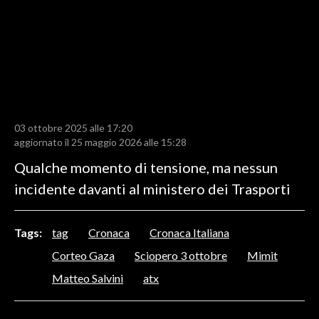
LAVORO
BANDI
SPORT IN SARDEGNA
SPORT
03 ottobre 2025 alle 17:20
RISULTATI E CLASSIFICHE
aggiornato il 25 maggio 2026 alle 15:28
CALCIO
Qualche momento di tensione, ma nessun
CALCIO REGIONALE
incidente davanti al ministero dei Trasporti
BASKET
VOLLEY
Tags:
tag
Cronaca
Cronaca Italiana
MOTORI
Corteo Gaza
Sciopero 3 ottobre
Mimit
TENNIS
Matteo Salvini
atx
ALTRI SPORT
CULTURA