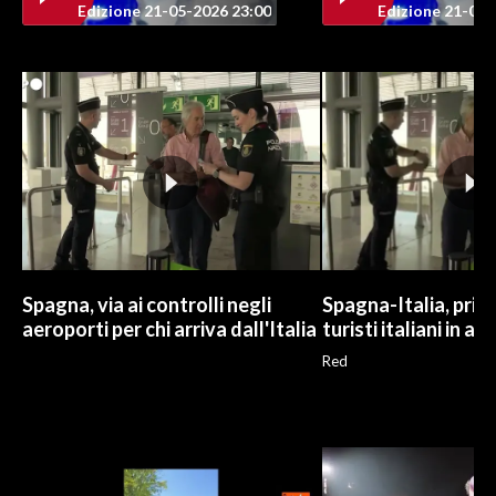
Edizione 21-05-2026 23:00
Edizione 21-05-
INFO AZIENDE
ABBONATI
ANNUNCI
NECROLOGI
PUBBLICITÀ
SPIAGGE
STORE
Spagna, via ai controlli negli
Spagna-Italia, primi
aeroporti per chi arriva dall'Italia
turisti italiani in a
Red