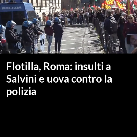
MEDIO CAMPIDANO
ORISTANO E PROVINCIA
SASSARI E PROVINCIA
GALLURA
NUORO E PROVINCIA
OGLIASTRA
AGENDA
Flotilla, Roma: insulti a
CRONACA
Salvini e uova contro la
ITALIA
polizia
MONDO
POLITICA
ECONOMIA
SERVIZI ALLE IMPRESE