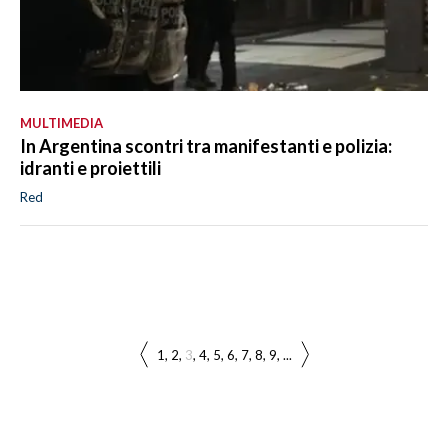
MULTIMEDIA
In Argentina scontri tra manifestanti e polizia:
idranti e proiettili
Red
1
2
3
4
5
6
7
8
9
...