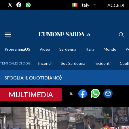
Italy
ACCEDI
METEO
ProgrammaUS
Video
Sardegna
Italia
Mondo
Po
COMUNI AL VOTO
Incendi
Sos Sardegna
Incidenti
Cagli
TEMI CALDI DI OGGI:
VIDEO
SFOGLIA IL QUOTIDIANO
FOTO
MULTIMEDIA
CRONACA SARDEGNA
CAGLIARI
PROVINCIA DI CAGLIARI
SULCIS IGLESIENTE