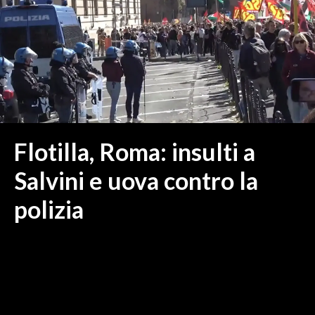
MEDIO CAMPIDANO
ORISTANO E PROVINCIA
SASSARI E PROVINCIA
GALLURA
NUORO E PROVINCIA
OGLIASTRA
AGENDA
Flotilla, Roma: insulti a
CRONACA
Salvini e uova contro la
ITALIA
polizia
MONDO
POLITICA
ECONOMIA
SERVIZI ALLE IMPRESE