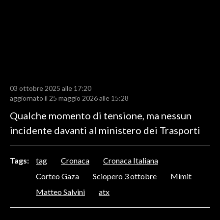
LAVORO
BANDI
SPORT IN SARDEGNA
SPORT
03 ottobre 2025 alle 17:20
RISULTATI E CLASSIFICHE
aggiornato il 25 maggio 2026 alle 15:28
CALCIO
Qualche momento di tensione, ma nessun
CALCIO REGIONALE
incidente davanti al ministero dei Trasporti
BASKET
VOLLEY
Tags:
tag
Cronaca
Cronaca Italiana
MOTORI
Corteo Gaza
Sciopero 3 ottobre
Mimit
TENNIS
Matteo Salvini
atx
ALTRI SPORT
CULTURA