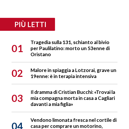
PIÙ LETTI
Tragedia sulla 131, schianto al bivio
01
per Paulilatino: morto un 53enne di
Oristano
02
Malore in spiaggia a Lotzorai, grave un
19enne: è in terapia intensiva
Il dramma di Cristian Bucchi: «Trovai la
03
mia compagna morta in casa a Cagliari
davanti a mia figlia»
Vendono limonata fresca nel cortile di
04
casa per comprare un motorino,