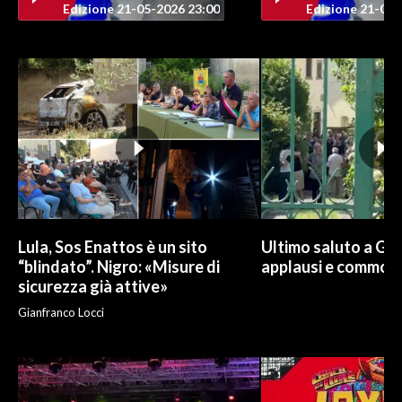
Edizione 21-05-2026 23:00
Edizione 21-05-
INFO AZIENDE
ABBONATI
ANNUNCI
NECROLOGI
PUBBLICITÀ
SPIAGGE
STORE
Lula, Sos Enattos è un sito
Ultimo saluto a Guc
“blindato”. Nigro: «Misure di
applausi e commoz
sicurezza già attive»
Gianfranco Locci